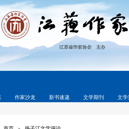
态
作家沙龙
新书速递
文学期刊
文学
首页
扬子江文学评论
>