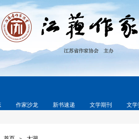
态
作家沙龙
新书速递
文学期刊
文学
首页
太湖
>