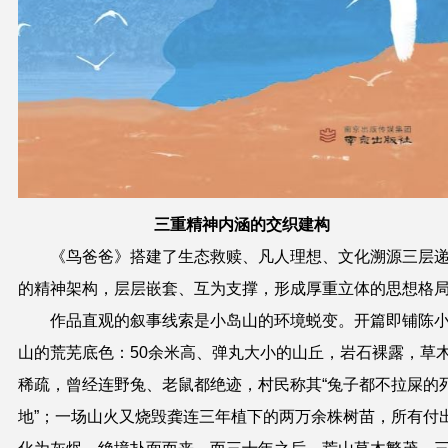
三重精神
内涵的交织建构
《鸟爸爸》搭建了生态救赎、凡人理想、文化溯源三层
的精神架构，层层嵌套、互为支撑，形成厚重立体的思想格
作品直观的叙事线索是小岛山的环境蜕变。开篇即铺陈
山的荒芜底色：50余米高、弹丸大小的山丘，岩石裸露，草
稀疏，曾经连野兔、老鼠都绝迹，村民称其
“
兔子都不拉屎的
地
”
；一场山火又烧毁龚连三年植下的两万余株树苗，所有付