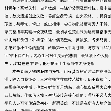
龚连并非天生的环保圣人，他是一个有着世俗弱点的普
村青年：高考失利、自卑敏感，与强势父亲激烈对抗，囊中
涩，数次遭遇创业失败（养虾全盘亏损、山火毁林），孤身
茅屋，与毒蛇、蜱虫、蚊虫相伴，尝尽物质贫瘠与旁人不解
家完整描摹其精神蜕变轨迹：最初承包荒山只为逃离世俗眼
证明自我价值；种树谋生途中偶遇壁虎、黄鼠狼、各类鸟兽
渐感知微小生命的坚韧；救助第一只中毒苍鹰、与东方白鹳
“
宝
”
结下羁绊后，内心生出对生灵天然悲悯；最终放下个人得
失，以
“
鸟爸爸
”
自居，把守护全山生命当作终身使命。
本书直面人物的脆弱与挣扎：山火焚毁树苗时龚连崩溃
泪，陷入自我怀疑；三次拜师学救鹰技艺被拒，仍不肯放弃
鸟蛋事件发生后，他熬夜孵育百只幼鸟，满心愧疚反思大众
认知短板。作家借人物人生轨迹传递核心价值：理想不必宏
平凡人亦可守住温柔初心；所谓英雄，不过是在所有人放弃