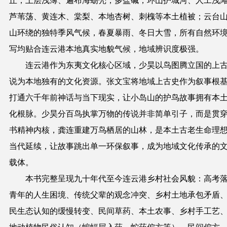
丘，土层浅薄、遍布海蛎壳，多盐碱；环山护城河、人工浅
芦苇荡、黄连木、棠梨、本地杏树、刺槐等本土植被；云台
山环绕的独特季风气候，春夏暴雨、冬日大雪，所有自然环
写均贴合连云港本地真实地貌气候，地域辨识度极强。
连云港作为东夷文化核心区域，少昊以鸟图腾立国的上
说为本地独有的文化资源。张文宝将地域上古史作为叙事根
打通六千年前神话与当下现实，让小岛山的护鸟故事拥有本
化根脉。少昊分百鸟执掌万物的传说并非简单引子，而是贯
书精神内核，龚连重建万鸟栖居的山林，是本土古老生命理
当代延续，让故事跳出单一环保叙事，成为地域文化传承的
载体。
本书完整呈现九十年代至今连云港乡村社会风貌：高考
青年的人生困境、传统父辈的观念冲突、乡村土地承包矛盾
民生态认知的缓慢转变、民间草药、本土农事、乡村手工艺