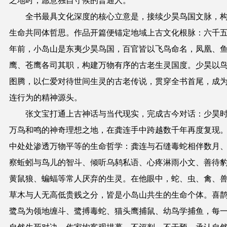
之地时，愿意独自守候的普通人。
全书最具文化深度的核心立意是，接续少昊鸟国文脉，
生命共同体哲思。作品开篇便锚定地域上古文化根脉：六千
年前，小岛山是东夷少昊鸟国，百官皆以飞鸟命名，凤凰、
鹰、苍鹰各司其职，构建万物有序的古老生灵国度。少昊以
图腾，以仁爱对待世间生灵的古老传说，贯穿全书首尾，成
连行为的精神源头。
张文宝打通上古神话与当代现实，完成古今对话：少昊
万鸟和鸣的神奇理想之地，在龚连手中跨越数千年再度复现
中处处渗透万物平等的生命哲学：龚连与石缝毒蛇相伴数月
察蚯蚓与鸟儿的智斗、倾听乌鸫私语、心疼淋雨小文、善待
黄鼠狼、蝙蝠等常人厌弃的生灵。在他眼中，蛇、虫、禽、
草木与人无高低贵贱之分，皆是小岛山共生的生命个体。喜
鹭鸟为领地缠斗、鹭搏毒蛇、猫头鹰捕鼠、幼鸟学捕鱼，每