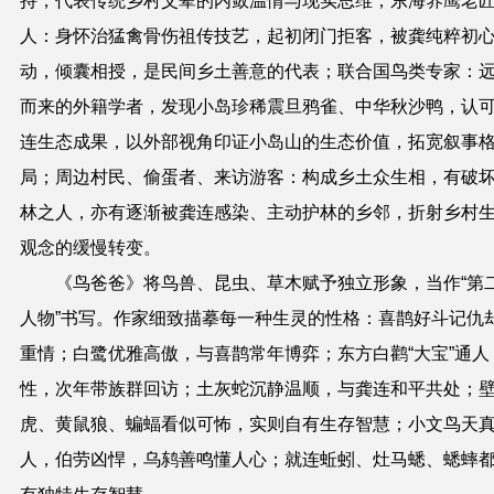
持，代表传统乡村父辈的内敛温情与现实思维；东海养鹰老
人：身怀治猛禽骨伤祖传技艺，起初闭门拒客，被龚纯粹初
动，倾囊相授，是民间乡土善意的代表；联合国鸟类专家：
而来的外籍学者，发现小岛珍稀震旦鸦雀、中华秋沙鸭，认
连生态成果，以外部视角印证小岛山的生态价值，拓宽叙事
局；周边村民、偷蛋者、来访游客：构成乡土众生相，有破
林之人，亦有逐渐被龚连感染、主动护林的乡邻，折射乡村
观念的缓慢转变。
《鸟爸爸》将鸟兽、昆虫、草木赋予独立形象，当作
“
第
人物
”
书写。作家细致描摹每一种生灵的性格：喜鹊好斗记仇
重情；白鹭优雅高傲，与喜鹊常年博弈；东方白鹳
“
大宝
”
通人
性，次年带族群回访；土灰蛇沉静温顺，与龚连和平共处；
虎、黄鼠狼、蝙蝠看似可怖，实则自有生存智慧；小文鸟天
人，伯劳凶悍，乌鸫善鸣懂人心；就连蚯蚓、灶马蟋、蟋蟀