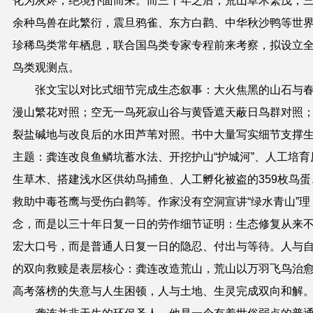
化为灰烬，绝境扑面而来。而三十年之后，荒山草木繁茂，
余种鸟兽在此繁衍，震旦鸦雀、东方白鹳、中华秋沙鸭等世
珍稀鸟类常年栖息，联合国鸟类专家专程前来考察，拟设立
鸟类观测点。
张文宝以对比式细节完成生态叙事：大火焦黑的山石与
漫山繁花对照；空无一鸟死寂山谷与黄昏遮天蔽日鸟群对照
裂盐碱地与改良后的水田芦苇对照。书中大量写实细节支撑
主题：龚连改良鱼鳞坑蓄水法、开挖护山
“
护城河
”
、人工培育
生草木、搭建浅水区供幼鸟捕鱼、人工孵化被盗的359枚鸟蛋
救助中毒苍鹰与受伤白鹳等。作家没有空洞宣讲
“
绿水青山
”
理
念，而是以三十年日复一日的劳作细节证明：生态修复从来
宏大口号，而是普通人日复一日的隐忍、付出与等待。人与
的双向救赎是表层核心：龚连改造荒山，荒山以万羽飞鸟治
高考落榜的失意与人生困顿，人与土地、生灵完成双向和解