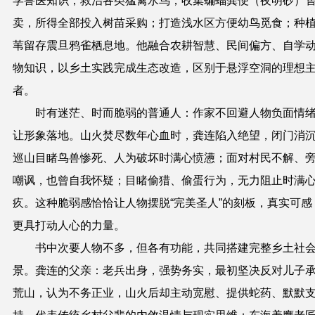
学兽医知识，救治各类猛禽水
鸟
；收集蝙蝠粪便（夜明砂）
卖，所得全部投入树苗采购；打造浅水区方便幼鸟觅食；种
苇留存震旦鸦雀栖息地。他融合农耕智慧、民间偏方、自学
物知识，以乡土实践完成生态改造，区别于悬浮空洞的理想
者。
时有迷茫、时而脆弱的普通人：作家不回避人物负面情
让形象落地。山火焚尽数年心血时，龚连陷入绝望，闭门消
巡山目睹鸟兽惨死、人为破坏时满心愤懑；面对村民不解、
嘲讽，也曾自我怀疑；目睹偷猎、偷蛋行为，无力阻止时满
疚。这种脆弱感恰恰让人物摆脱
“
完美圣人
”
的刻板，真实可感
更具打动人心的力量。
书中次要人物不多，但各有功能，共同搭建完整乡土社
景。龚连的父亲：老兵出身，强势务实，最初坚决反对儿子
荒山，认为不务正业，山火后却主动宽慰、提供蛇药、默默