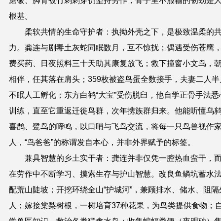
磨破、脚背被竹刺刺穿仍坚持劳作，骨子里不服输的韧劲是
根基。
柔软共情的生命守护者：执拗外壳之下，是极致温柔的
力。
龚连
与剧毒土灰蛇同眠数月，互不惊扰；偶遇受伤苍鹰
费买药、日夜照料三十天助其康复放飞；救下撞窗小文鸟，
相伴，任其落在肩头；359枚被盗鸟蛋全数接手，夫妻二人半
不眠人工孵化；东方白鹳“大宝”受伤脱臼，他自学正骨手法悉
训练，直至它重返迁徙鸟群，次年携族群归来。他能听懂乌
喜鹊、鹭鸟的啼鸣，以口哨与飞鸟交流，将每一只鸟兽视作
人，“鸟爸爸”的称谓发自本心，并非外界赋予的标签。
兼具智慧的乡土实干者：龚连并非仅凭一腔热血蛮干，
在劳作中不断学习、摸索生存与护山智慧。改良鱼鳞坑蓄水
配荒山陡坡；开挖环绕全山
“
护城河
”
，兼顾排水、储水、阻隔
人；嫁接棠梨树根，一树培育37种花果，为鸟类提供食物；