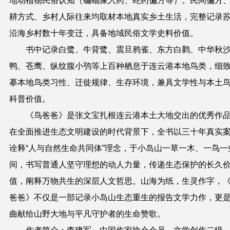
地动植物民俗认知（蝙蝠屎入药、蛇药偏方等）。民间偏方
耕方式、乡村人际往来均取材本地真实乡土生活，完整记录
沿海乡村数十年变迁，具备地域民俗文学史料价值。
书中记录白鹭、牛背鹭、震旦鸦雀、东方白鹳、中华秋
鸭、苍鹰、纵纹腹小鸮等上百种栖息于连云港本地鸟类，细
摹本地鸟类习性、迁徙规律、生存环境，兼具文学性与本土
科普价值。
《鸟爸爸》是张文宝扎根连云港本土大地交出的优秀作
在全面推进生态文明建设的时代背景下，全书以三十年真实
诠释
“
人与自然生命共同体
”
理念，于小岛山一草一木、一鸟一
间，书写普通人坚守理想的动人力量，传递生态保护的长久
值，阐释万物共生的深层人文哲思。山海为纸，生灵作字，
爸爸》不仅是一部记录小岛山生态重生的
报告文学力作
，更
曲献给
山野
大地与平凡守护者的生命赞歌。