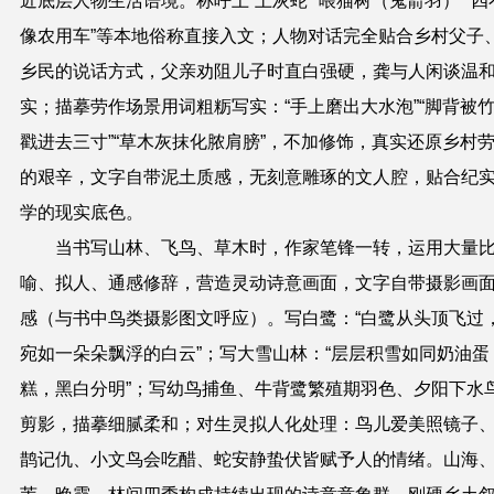
近底层人物生活语境。称呼上
“
土灰蛇
”“
喂猫树（鬼箭羽）
”“
四
像农用车
”
等本地俗称直接入文；人物对话完全贴合乡村父子
乡民的说话方式，父亲劝阻儿子时直白强硬，龚与人闲谈温
实；描摹劳作场景用词粗粝写实：
“
手上磨出大水泡
”“
脚背被
戳进去三寸
”“
草木灰抹化脓肩膀
”
，不加修饰，真实还原乡村
的艰辛，文字自带泥土质感，无刻意雕琢的文人腔，贴合纪
学的现实底色。
当书写山林、飞鸟、草木时，作
家
笔锋一转，运用大量
喻、拟人、通感修辞，营造灵动诗意画面，文字自带摄影画
感（与书中鸟类摄影图文呼应）。写白鹭：
“
白鹭从头顶飞过
宛如一朵朵飘浮的白云
”
；写大雪山林：
“
层层积雪如同奶油蛋
糕，黑白分明
”
；写幼鸟捕鱼、牛背鹭繁殖期羽色、夕阳下水
剪影，描摹细腻柔和；对生灵拟人化处理：鸟儿爱美照镜子
鹊记仇、小文鸟会吃醋、蛇安静蛰伏皆赋予人的情绪。山海