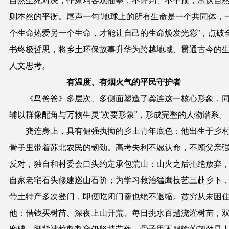
自然生死对决，作家均客观描摹，不评判、不干预，承认自
则本然的平衡。尾声一句
“
地球上的所有生命是一个共同体，
个生命热爱另一个生命，才能让自己的生命焕发光彩
”
，点破
书终极哲思，将乡土环保故事升华为跨越地域、贯通古今的
人文思考。
有温度、有烟火气的平民守护者
《
鸟爸爸
》
多层次、多侧面塑造了龚连这一核心形象，
辅以群像配角与万物生灵
“
次要形象
”
，形成完整的人物谱系。
龚连身上，具有倔强执拗的乡土青年底色：他出生于乡
骨子里带着苏北农民的韧劲。高考失利不愿认命，不顾父亲
反对，独自和村委会口头约定承包荒山；山火之后拒绝放弃
自家老宅石头修建巡山石阶；为学习救治猛鹰技艺三赴乡下
带土特产多次登门，即便吃闭门羹也绝不退缩。贫穷从未困
他：借钱买树苗、深夜上山开荒、每日挑水百趟浇灌树苗，