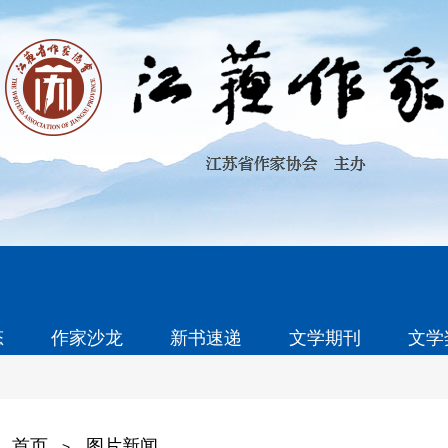
态
作家沙龙
新书速递
文学期刊
文学
首页
图片新闻
>