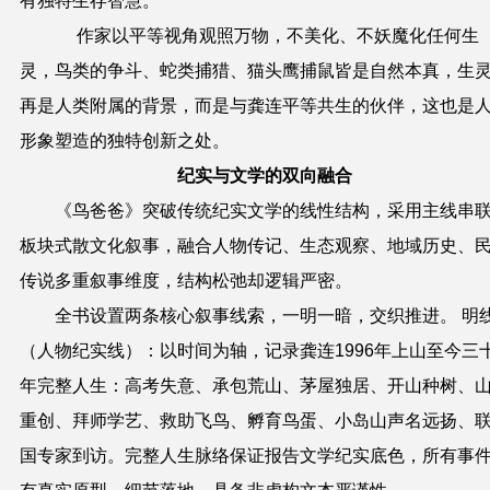
有独特生存智慧。
作家以平等视角观照万物，不美化、不妖魔化任何生
灵，鸟类的争斗、蛇类捕猎、猫头鹰捕鼠皆是自然本真，生
再是人类附属的背景，而是与龚
连
平等共生的伙伴，这也是
形象塑造的独特创新之处。
纪实与文学的双向融合
《鸟爸爸》突破传统纪实文学的线性结构，采用主线串
板块式散文化叙事，融合人物传记、生态观察、地域历史、
传说多重叙事维度，结构松弛却逻辑严密。
全书设置两条核心叙事线索，一明一暗，交织推进。 明
（人物纪实线）：以时间为轴，记录龚连1996年上山至今三
年完整人生：高考失意、承包荒山、茅屋独居、开山种树、
重创、拜师学艺、救助飞鸟、孵育鸟蛋、小岛山声名远扬、
国专家到访。完整人生脉络保证报告文学纪实底色，所有事