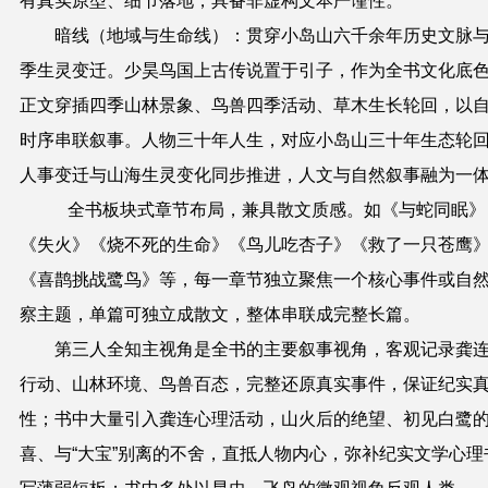
有真实原型、细节落地，具备非虚构文本严谨性。
暗线（地域与生命线）：贯穿小岛山六千余年历史文脉
季生灵变迁。少昊鸟国上古传说置于引子，作为全书文化底
正文穿插四季山林景象、鸟兽四季活动、草木生长轮回，以
时序串联叙事。人物三十年人生，对应小岛山三十年生态轮
人事变迁与山海生灵变化同步推进，人文与自然叙事融为一
全书板块式章节布局，兼具散文质感
。
如《与蛇同眠》
《失火》《烧不死的生命》《鸟儿吃杏子》《救了一只苍鹰
《喜鹊挑战鹭鸟》等，每一章节独立聚焦一个核心事件或自
察主题，单篇可独立成散文，整体串联成完整长篇。
第三人全知主视角是全书的主要叙事视角，客观记录龚
行动、山林环境、鸟兽百态，完整还原真实事件，保证纪实
性；书中大量引入龚连心理活动，山火后的绝望、初见白鹭
喜、与
“
大宝
”
别离的不舍，直抵人物内心，弥补纪实文学心理