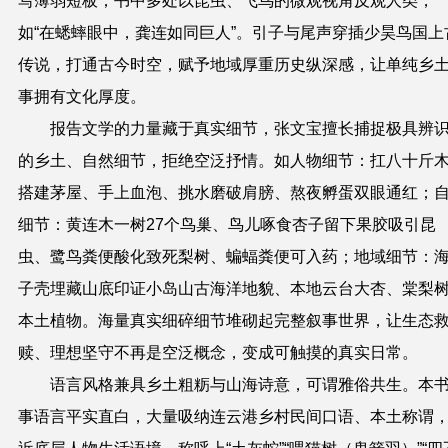
写薄弱短板；书中多处以昆虫、飞鸟的微观视角反观人类，
如
“
在蟋蟀眼中，龚连如同巨人
”
。引子与尾声穿插少昊鸟国上
传说，打通古今时空，赋予地域厚重历史纵深感，让单纯乡
事拥有文化厚度。
报告文学的力量藏于真实细节，张文宝擅长捕捉极具辨
的乡土、自然细节，拒绝空泛抒情。如人物细节：扛八十斤
搭建茅屋、手上血泡、挑水磨破肩膀、熬夜孵蛋双眼通红；
细节：黄连木一树27个鸟巢、鸟儿啄食杏子留下果胶吸引昆
虫、鹭鸟粪便酸化致死梨树、蝙蝠粪便可入药；地域细节：
子壳埋藏山底印证小岛山古海洋地貌、本地云台大杏、棠梨
本土植物。海量真实细碎细节堆砌起完整叙事世界，让生态
赎、理想坚守不再是空泛概念，变成可触摸的真实日常。
语言风格兼具乡土粗粝与山海诗意，可谓雅俗共生。本
事语言平实直白，大量吸纳连云港乡村民间口语、本土称谓