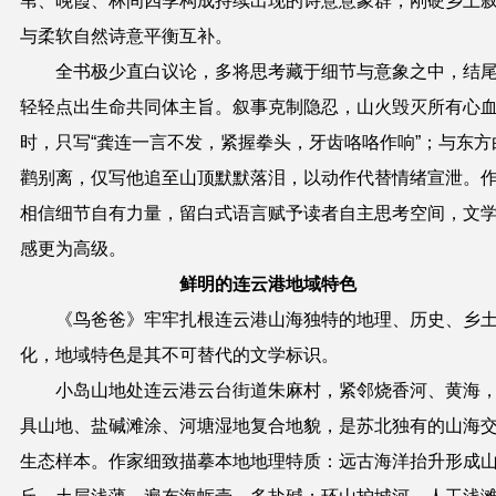
苇、晚霞、林间四季构成持续出现的诗意意象群，刚硬乡土
与柔软自然诗意平衡互补。
全书极少直白议论，多将思考藏于细节与意象之中，结
轻轻点出生命共同体主旨。叙事克制隐忍，山火毁灭所有心
时，只写
“
龚连一言不发，紧握拳头，牙齿咯咯作响
”
；与东方
鹳别离，仅写他追至山顶默默落泪，以动作代替情绪宣泄。
相信细节自有力量，留白式语言赋予读者自主思考空间，文
感更为高级。
鲜明的连云港地域特色
《
鸟爸爸
》
牢牢扎根连云港山海独特的地理、历史、乡
化，地域特色是其不可替代的文学标识。
小岛山地处连云港云台街道朱麻村，紧邻烧香河、黄海
具山地、盐碱滩涂、河塘湿地复合地貌，是苏北独有的山海
生态样本。作
家
细致描摹本地地理特质：远古海洋抬升形成