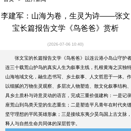
李建军：山海为卷，生灵为诗——张文
宝长篇报告文学《鸟爸爸》赏析
(2026-07-06 10:40)
张文宝的长篇报告文学《鸟爸爸》以连云港小岛山守护
连三十载荒山护鸟的真实人生为叙事主线，扎根黄海之滨独
山海地域文化，融生态书写、乡土叙事、人文哲思于一体。
以细腻的万物生灵观察、多层次人物塑造、散文化叙事结构
具乡土质朴与诗意灵动的语言，完成三重价值建构：一是记
座荒山到鸟类天堂的生态重生；二是塑造平凡青年在时代夹
坚守理想的平民英雄形象；三是接续东夷少昊鸟国上古文脉
释人与自然生命共同体的深层哲学。