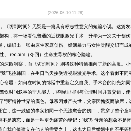
(2026-06-10 11:28)
，《切割时间》无疑是一篇具有标志性意义的短篇小说。
这篇
发
架构，将一场看似普通的近视眼激光手术，升华为一次关于创伤
回溯，编织出一张由原生家庭创伤、婚姻暴力与女性觉醒交织而成的
 reclaim（夺回）生命主导权的核心隐喻。
的深微洞察，而《切割时间》则将这种特质推向了新的高度。小
“我”飞往韩国，在生日当天接受近视眼激光手术。这个看似不同
心命题：如何在时间的绵延中重新定义自我。手术台的灯光如同审
驾驭时间叙事的非凡能力，将物理时间与心理时间并置交错，使
“我”精神世界的底色。母亲因难产去世，父亲因愧疚而缺席，这
的死亡，这一残酷的事实如同一个无法愈合的伤口，贯穿了整个童
回避不是遗忘，而是一种更为痛苦的铭记；“我”对母亲的想象不是
了将自我价值建立在他人的需要之上，这也为日后婚姻中的不平等