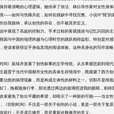
保持着清晰的心理逻辑。她传承了张洁、林白等作家对女性身体
境——如何与伤痛共处，如何在残缺中寻找完整。小说中“我”的
的自我接纳，承认创伤的存在，但不被其所定义。
说中展现了高超的控制力。手术过程的客观描述与记忆闪回的主
韩国与中国的地理跨越与心理时空的跳跃相得益彰。特别是对感
，使读者获得近乎身临其境的阅读体验。这种具身化的写作策略，恰
时间》延续并发展了创伤叙事的文学传统。从古希腊悲剧到现代
主题置于当代中国都市女性的具体生存情境中，既规避了西方创
要治愈的病理现象，而是构成主体性的材料之一。切割不是彻底
舱门，拖着随身行李，阳光透过两边的玻璃照进我的眼睛，刺得
收束避免了给出平庸的希望，却暗示了一种新的可能——当女性
，《切割时间》不仅是一部关于创伤的小说，更是一部关于复原
痕前行；不是遗忘痛苦，而是重新诠释痛苦的意义。