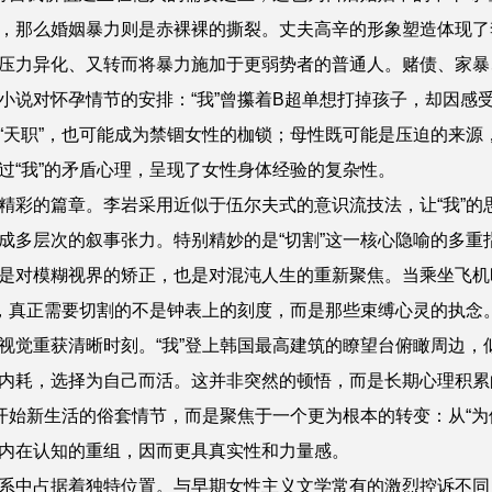
，那么婚姻暴力则是赤裸裸的撕裂。丈夫高辛的形象塑造体现了
压力异化、又转而将暴力施加于更弱势者的普通人。赌债、家暴
小说对怀孕情节的安排：“我”曾攥着B超单想打掉孩子，却因感
“天职”，也可能成为禁锢女性的枷锁；母性既可能是压迫的来源
过“我”的矛盾心理，呈现了女性身体经验的复杂性。
精彩的篇章。李岩采用近似于伍尔夫式的意识流技法，让“我”的
成多层次的叙事张力。特别精妙的是“切割”这一核心隐喻的多重
是对模糊视界的矫正，也是对混沌人生的重新聚焦。当乘坐飞机
分，真正需要切割的不是钟表上的刻度，而是那些束缚心灵的执念
视觉重获清晰时刻。“我”登上韩国最高建筑的瞭望台俯瞰周边，
内耗，选择为自己而活。这并非突然的顿悟，而是长期心理积累
开始新生活的俗套情节，而是聚焦于一个更为根本的转变：从“为他
内在认知的重组，因而更具真实性和力量感。
系中占据着独特位置。与早期女性主义文学常有的激烈控诉不同