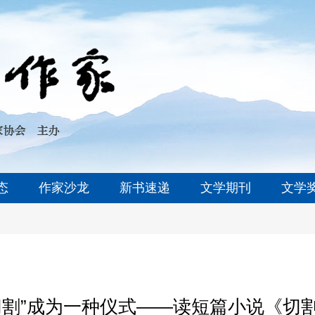
态
作家沙龙
新书速递
文学期刊
文学
切割”成为一种仪式——读短篇小说《切