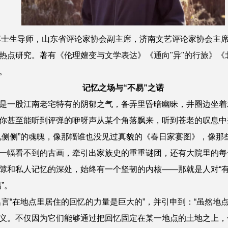
生导师，山东省评论家协会副主席，济南文艺评论家协会主席，
热点研究。著有《伦理嬗变与文学表达》《通向"异"的行旅》《
。
记忆之场与“不易”之诺
一股江南老宅特有的阴郁之气，备弄里昏暗幽昧，井圈边坐着
你甚至能听到评弹的咿呀声从某个角落飘来，听到苍老的叹息中
鬼侧侧”的魂魄，像那幅谁也没见过真貌的《春日家宴图》，像那
一幅看不到的古画，牵引出家族史的重重谜团，还有大院里的每
隙和私人记忆的深处，始终有一个坚韧的内核——那就是人对“有所
”。
“在地点里居住的回忆的力量是巨大的”，并引申到：“虽然地
义。不仅因为它们能够通过把回忆固定在某一地点的土地之上，