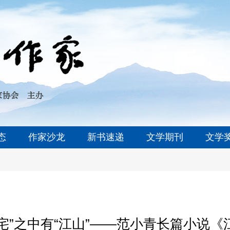
态
作家沙龙
新书速递
文学期刊
文学
“故宅”之中有“江山”——范小青长篇小说