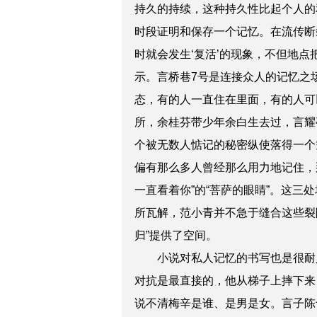
持久的持续，这种持久性比起个人的
时段证明和保存一个记忆。在流传断
时就会发生‘复活’的现象，不但地
示。言桥巷7号是连接众人的记忆之
态，有的人一直住在里面，有的人可
所，余桂芬带少年余白生去过，言耀
个被无数人惦记的秘密纵使落得一个
偏有那么多人曾经那么用力地记住，
一直看着你”的“菩萨的眼睛”。这三
所瓦解，范小青并不急于缝合这些裂
归”提供了空间。
小说对私人记忆的书写也是很耐人
对抗是最直接的，他从梯子上摔下来
说不清梅辛是谁、是男是女。言子陈