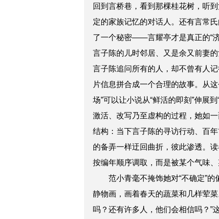
回到言桥巷，看到那棵桂花树，听到
定的家族记忆的对话人。还有言常氏
了一个秘密——言耀亭才是真正的“
言子陈的儿时邻居、又是余又前妻的
言子陈追问所有的人，却不曾有人记
片信息拼合成一个合理的故事。从这
场”可以让小说从“鲜活的即刻”伸展
激活、改写乃至虚构的过程，她如一
结构：当下言子陈的寻访行动、百年
的备弄一样迂回曲折，彼此渗透。读
按编年顺序调取，而是被某个气味、
范小青毫不掩饰她对“不确定”的偏
静物画，画着春天的蔬菜和几样荤菜
吗？还有许多人，他们会相信吗？”这