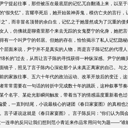
尹宁提起往事，那些被压在最底层的记忆兀自翻涌上来，以至于
的“假失忆”，言耀亭死后，她开始装神弄鬼，模仿亡夫的言行，
济之”，而非冒名顶替的余白生，记忆之于她显然成为了沉重的债
女人，仿佛就是聊斋里那个来去无踪的女鬼婴宁的化身，她把言子
得有一个叫尹宁的邻居。但她的存在，恰恰揭示了私人记忆隐秘
个层面来说，尹宁并不是真实的人物，而是言子陈记忆的代理人
到“绵长的”过去，从而让言子陈的寻找获得一种纵深感。尹宁的
面镜子，照见了言子陈内心深处那个从未真正离家的自己。与之
前的家族往事、五六十年代的政治运动、改革开放后的变迁，这
者常常需要在一句话的转折中完成数十年的跳跃，这种叙事节奏
某个名字、某处光影瞬间触发，带着当下的情感温度重新着色过
爱，一直到结尾，小说最核心的谜团《春日家宴图》的真相也没
。言子谌说这就是《春日家宴图》。言子陈反问：“你们认为我
一连串的反问让我们想到范小青近来作品常用问句为题——“谁能说