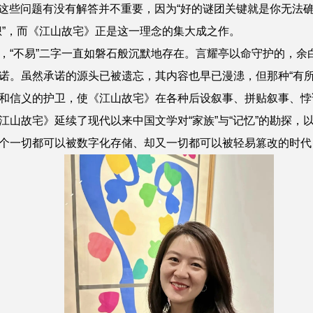
，这些问题有没有解答并不重要，因为“好的谜团关键就是你无法
想”，而《江山故宅》正是这一理念的集大成之作。
“不易”二字一直如磐石般沉默地存在。言耀亭以命守护的，余
诺。虽然承诺的源头已被遗忘，其内容也早已漫漶，但那种“有所
和信义的护卫，使《江山故宅》在各种后设叙事、拼贴叙事、悖
江山故宅》延续了现代以来中国文学对“家族”与“记忆”的勘探，
个一切都可以被数字化存储、却又一切都可以被轻易篡改的时代，