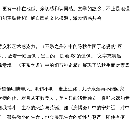
，更有一种在地感、亲切感
和认同感
。
文学的故乡，不
止
是地理
们
能更贴近和理解自己的文化根源
，
激发情感共鸣。
意义和艺术感染力。《不系之舟》中的陈秋生困于老婆的“疼
头，放着一幅画像，黑白的，是她‘疼’的遗像。”文字充满温
凉意境，《不系之舟》中的细节神奇精准展现了陈秋生
面对家庭
希望他明辨善恶。明镜不明，走上歪路，
儿子永远再不能回家。
大病的他。岁月从不败美人，美人只能遗世独立，像那永远的尹
自我搏斗，生存的悲凉与荒诞。如《房博会》中的宁知远，对中
子
。
孤独微小的生命，也会展现生命的韧性与尊严。即使有疼