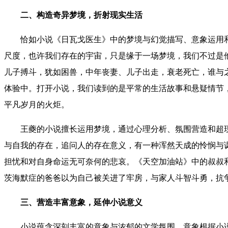
二、构造奇异梦境，折射现实生活
恰如小说《日瓦戈医生》中的梦境与幻觉描写、意象运用
尺度，也许我们存在的宇宙，只是缘于一场梦境，我们不过是
儿子搏斗，犹如困兽，中年丧妻、儿子出走，衰老死亡，谁与
体验中
。
打开小说，我们读到的是平常的生活故事和悬疑情节
平凡岁月的火炬。
王夔
的
小说
擅长运用
梦境
，
通过心理分析、氛围营造和超
与自我的存在，追问人的存在意义
，
有一种浑然天成的
怜悯与
担忧和对自
身
命运无可奈何的悲哀。
《天空加油站》中的叔叔
茨海默症的爸爸以为自己被关进了牢房，与家人斗智斗勇，抗
三、营造丰富意象，延伸小说意义
小说蕴含深刻丰富的意象与浓郁的文学氛围，意象根据小