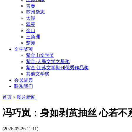
青春
苏州杂志
太湖
翠苑
金山
三角洲
楚苑
文学奖项
紫金山文学奖
紫金·人民文学之星奖
紫金·江苏文学期刊优秀作品奖
其他文学奖
会员辞典
联系我们
首页
>
图片新闻
冯巧岚：身如剥茧抽丝 心若不
(2026-05-26 11:11)