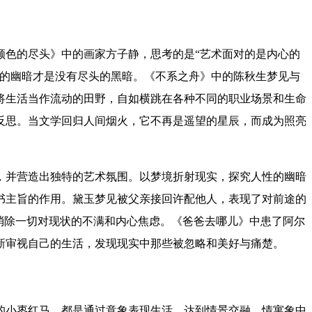
颜色的尽头》中的画家方子静，思考的是“艺术面对的是内心的
心的幽暗才是没有尽头的黑暗。《不系之舟》中的陈秋生梦见与
将
生活当作流动的田野，自如横跳在各种不同的职业场景和生命
反思。
当文学回归人间烟火，它不再是遥望的星辰，而成为照亮
，并营造出独特的艺术氛围。
以梦境折射现实，
探究人性的幽暗
书主旨的作用
。
黛玉梦见被父亲接回许配他人，表现了对前途的
消除一切对现状的不满和内心焦虑。《爸爸去哪儿》中患了阿尔
新审视自己的生活，发现现实中那些被忽略和美好与痛楚。
的小枣红马，都是通过意象表现生活，达到情景交融、情寓象中