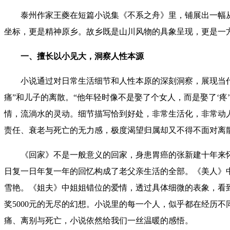
泰州
作家
王夔
在
短篇小说集《不系之舟》
里
，
铺展出一幅
坐标，更是精神原乡。故乡既是山川风物的具象呈现，更
是
一
一、
擅长以小见大，洞察人性本源
小说
通过对日常生活细节和人性本原的深刻洞察，展现当
痛”和儿子的离散。“他年轻时像不是娶了个女人，而是娶了‘疼
情，流淌水的灵动。细节描写恰到好处，非常生活化，非常动
责任、衰老与死亡的无力感，极度
渴望归属却
又
不得不面对离
《回家》不是一般意义的回家，身患胃癌的张新建十年来
日复一日年复一年的回忆构成了老父亲生活的全部。《美人》
雪艳。《姐夫》中姐姐错位的爱情，透过具体细微的表象，看
奖5000元的无尽的幻想。小说里的每一个人，似乎都在经历
痛、离别与死亡，小说依然给我们一丝温暖的感悟。