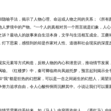
和隐喻手法，揭示了人物心理、命运或人物之间的关系；《所有
他人梦境中的产物。”一个人的真相对另一个而言就是幻象，人
之诉？
最动人的故事来自生活本身
，
文学与生活相互成全。
王夔
，灯下思索，感悟到的却是作家对人性、道德和社会现实的深度
现实元素等方式构造，反映人物的内心和潜意识，推动情节发展
讽喻
。
《红楼梦》中，
秦
可卿
临终向凤姐托梦，预言起到揭示全
和“我”都是狂热的幻想家，可以是一念之间诞生的幻想人，渴望
争努力追求自由，令人心酸怜悯而沉醉其中。小说让我们可以重
说情节需要信手拈来，如《马人》中穿雨衣的人，《枣红马》中