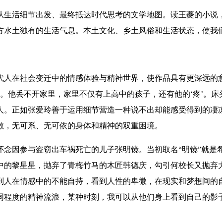
从生活细节出发
、
最终抵达时代思考的文学地图。读
王夔
的小说
方水土独有的生活气息。
本土
文化、
乡土
风俗和生活状态，使
我
代人在社会变迁中的情感体验与精神世界
，使作品具有更深远的
’。他丢不开家里，家里不仅有上高中的孩子，还有他的‘疼’。床
人。
正
如张爱玲善于运用细节营造一种说不出却能感受得到的凄
散，无可系、
无可
依的
身体和精神的
双重困境。
怀念因参与盗窃出车祸死亡的儿子张明镜。当初取名“明镜”就是
中的黎星星，抛弃了青梅竹马的木匠韩德庆，勾引何校长又抛弃
到人在情感中的不能自持，看到人性的卑微，在现实和梦想间的
不同程度的精神流浪，某种时刻
，
我
可以从他们身上看到自己的影