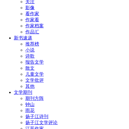
关注
影像
看作家
作家看
作家档案
作品汇
新书速递
推荐榜
小说
诗歌
报告文学
散文
儿童文学
文学批评
其他
文学期刊
期刊方阵
钟山
雨花
扬子江诗刊
扬子江文学评论
江苏作家