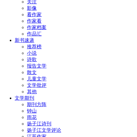
关注
影像
看作家
作家看
作家档案
作品汇
新书速递
推荐榜
小说
诗歌
报告文学
散文
儿童文学
文学批评
其他
文学期刊
期刊方阵
钟山
雨花
扬子江诗刊
扬子江文学评论
江苏作家