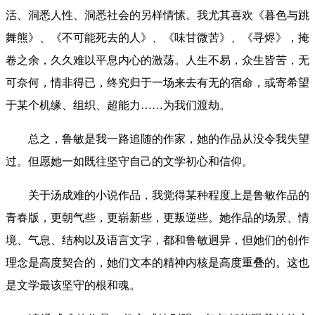
活、洞悉人性、洞悉社会的另样情愫。我尤其喜欢《暮色与跳
舞熊》、《不可能死去的人》、《味甘微苦》、《寻烬》，掩
卷之余，久久难以平息内心的激荡。人生不易，众生皆苦，无
可奈何，情非得已，终究归于一场来去有无的宿命，或寄希望
于某个机缘、组织、超能力……为我们渡劫。
总之，鲁敏是我一路追随的作家，她的作品从没令我失望
过。但愿她一如既往坚守自己的文学初心和信仰。
关于汤成难的小说作品，我觉得某种程度上是鲁敏作品的
青春版，更朝气些，更崭新些，更叛逆些。她作品的场景、情
境、气息、结构以及语言文字，都和鲁敏迥异，但她们的创作
理念是高度契合的，她们文本的精神内核是高度重叠的。这也
是文学最该坚守的根和魂。