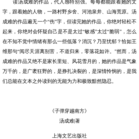
读汤成难的作品，代入感特别强。每每都能跟着她的文
字，跟着她的人物，一路村野乡舍、河池泉井、山海荒原。汤
成难的作品遍无一个“伤”字，但读完她的作品，你绝对轻松不
起来，你绝对会怀疑自己是不是太过“敏感”太过“脆弱”，怎么
在不知不觉中情绪有那么一些低落？消沉？乃至忧郁？恰如王
维那句“阅尽天涯离别苦，不道归来，零落花如许。”然而，汤
成难的作品又绝不是家长里短、风花雪月的，她的作品是气象
万千的，是广袤狂野的，是挣扎决裂的，是深情怜悯的，是我
们总能在文本之外读到的无能为力和极致黯然隐忍。
《子弹穿越南方》
汤成难|著
上海文艺出版社