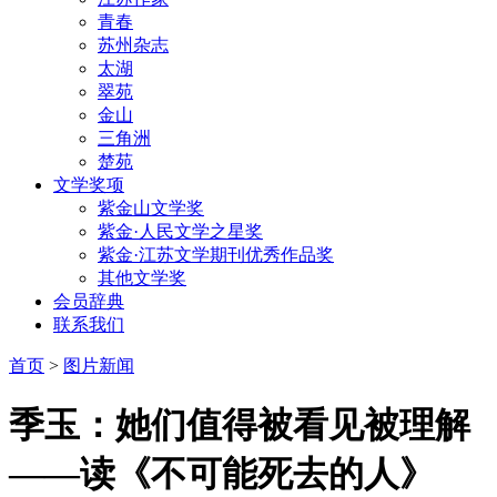
青春
苏州杂志
太湖
翠苑
金山
三角洲
楚苑
文学奖项
紫金山文学奖
紫金·人民文学之星奖
紫金·江苏文学期刊优秀作品奖
其他文学奖
会员辞典
联系我们
首页
>
图片新闻
季玉：她们值得被看见被理解
——读《不可能死去的人》