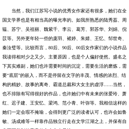
当然，我们江苏写小说的优秀女作家还有很多，她们在全
国文学界也是有相当高的曝光率的。如我所熟悉的陆秀荔、周
韫、苏宁、吴祖丽、魏紫千、李云、葛芳、郭苏华、刘娟、倪
苡等。另外更年轻一些的庞羽、褚婷、朱婧、王忆、邹世奇、
秦汝璧等。比较而言，80后、90后、00后女作家们的小说作品
我读得相对少之又少。主要原因，也是个人偏好使然。盛名之
下其实难副，她们也许需要时间的沉淀，需要生活的磨炼，需
要“底层”的嵌入，而不是停留在文字的丰茂、情感的浓烈、结
构的精妙、故事的离奇、霸道总裁和大女主的虚浮……当然，
也不排除有写得很好的作品，也许她们中有未来的张爱玲、萧
红、迟子建、王安忆、梁鸿、范小青、叶弥等。我相信这样的
她们一定会瑕不掩瑜，会得到更广泛的读者认可，也许会如鲁
敏、汤成难等一样靠作品独立行走在文学江湖之上，并保有自