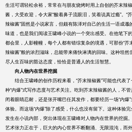
生活可谓轻松余裕，常常在与朋友烧烤时用上自创的芥末辣
酱，大受欢迎，令大家“酸着鼻子流眼泪，笑着说真过瘾”。“
辣椒酱”固然是小说家言，但颇有陈泽对自己的生活一语成谶
味道，也是我们阅读王啸峰小说的一个突出感受。在他笔下
都会里，人影幢幢，每个人都有错综复杂的境遇，可那份“芥
辣椒酱”般的浓烈滋味，总能带来痛快淋漓的回味。这种坦然
尽人生百味的豁达态度，恰恰是普通人的生活智慧。
向人物内在世界挖掘
结合王啸峰的创作历程来看，“芥末辣椒酱”可能也代表了
种“内爆”式写作态度与艺术关注。吃到芥末辣椒酱的人，不管
闭着眼睛忍耐，还是张开嘴巴任其发作，都要经历一场“内爆”
体验。而这场“内爆”除了感受，什么也没有留下。这种体验完
发生在小说内部，突出体现在王啸峰对人物内在世界的挖掘
艺术张力正在于，巨大的内心世界不断翻涌、无限混沌，而