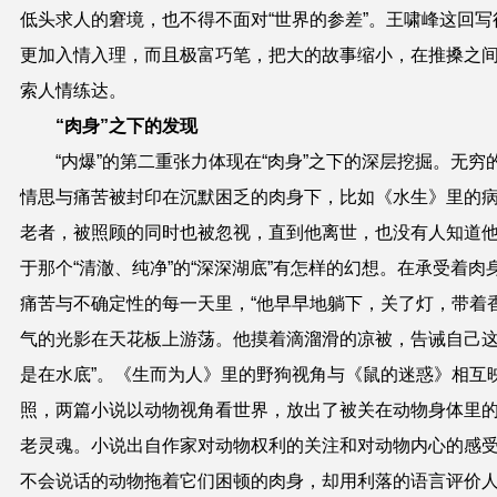
低头求人的窘境，也不得不面对“世界的参差”。王啸峰这回写
更加入情入理，而且极富巧笔，把大的故事缩小，在推搡之
索人情练达。
“肉身”之下的发现
“内爆”的第二重张力体现在“肉身”之下的深层挖掘。无穷
情思与痛苦被封印在沉默困乏的肉身下，比如《水生》里的
老者，被照顾的同时也被忽视，直到他离世，也没有人知道
于那个“清澈、纯净”的“深深湖底”有怎样的幻想。在承受着肉
痛苦与不确定性的每一天里，“他早早地躺下，关了灯，带着
气的光影在天花板上游荡。他摸着滴溜滑的凉被，告诫自己
是在水底”。《生而为人》里的野狗视角与《鼠的迷惑》相互
照，两篇小说以动物视角看世界，放出了被关在动物身体里
老灵魂。小说出自作家对动物权利的关注和对动物内心的感
不会说话的动物拖着它们困顿的肉身，却用利落的语言评价