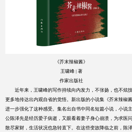
《芥末辣椒酱》
王啸峰 | 著
作家出版社
近年来，王啸峰的写作持续向内发力，不张扬，也不炫
更多地传达出内观自省的觉悟。新出版的小说集《芥末辣椒
进一步强化了这种感受。集名出自书中同名短篇小说，小说
公陈泽先是经历爱子病逝，又眼看着妻子身心崩溃，为求医
散尽家财，生活状况也急转直下。在这些变故降临之前，陈