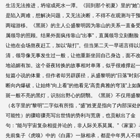
生活无法推进，坍缩成死水一潭。《回到那个初夏》里的“她”
是陷入两难，想解决问题，又无法决断，不得不在观测与干
两端游移。《黑斑》的主人公盛黎明因为靠山的关系一直备
属领导的照顾。结果外面疯传靠山“出事”，直属领导立刻翻脸
让他在会场熬夜赶工，加以“敲打”。但当第二天一早谣言得以
清，领导像无事发生过一般，让他重新坐回自己身边，面不
地谄媚有加。这个昼夜转换的故事相对单薄，似乎很难撑起
短篇小说的体量，但作者却另辟蹊径，从盛黎明的“日落”时刻
断向内爆破，让始终“向上看”的他看见“高贵典雅的穹顶”上如
斑一般不亮的黑灯，识别出野心的阴翳。《黑斑》不仅用盛
（名字里的“黎明”二字似有所指，“盛”姓更是指向了内部深处
可能性）的骤暗骤亮写出世情的势利与荒唐，也贡献出了金
句：“能与宇宙复杂相提并论的，非人际关系莫属。”《家宴》
先前集子《虎嗅》中的《白露》一脉相承，都是中年男人不