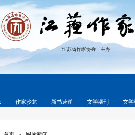
态
作家沙龙
新书速递
文学期刊
文学
首页
图片新闻
>