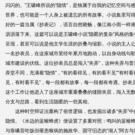
闪闪的。”王啸峰所说的“隐情”，是独属于自我的记忆空间与
世界，也可能是一个人身上被遗忘的所有故事。小说集里写
好的一篇当属《抄表记》，语言自然晓畅，像江南小雨一样
沥沥落下来。这篇可以说是王啸峰小说“隐匿的复杂”风格的集
呈现，甚至可以说是他文学生涯的折叠与缩影。小说的主人
一名抄表员，在这座城市里经年累月地跑动，以自身动线勾
城市建设的伏线。这位抄表员总是闯入“夹弄”，这种夹弄与普
弄堂不同，充满着“隐情”，“有的看得见，有的看不见”“有时看
见，有时看不见”，每一段都有故事，每一段都有奇遇。抄表
这个工作让他进入了这座城市重重叠叠的缝隙夹层，闯入无
分支与岔路，看到生活隐匿的一些真相。
这种时空辩证法重构了俗世逻辑，也发掘出诸多“夹弄”中
隐情。《水边的蓝喉蜂虎》便设置了多重对照：鸣叫的蓝喉
与靠嗓音吃饭但罹患喉病的施政华、固守旧态的“湖人”阿古与