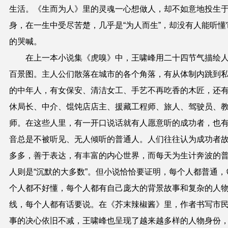
生活。《生而为人》里的灵魂一心想做人，却不如意地投生
身，在一生中受尽苦楚，几乎是“为人而生”，却没有人能听懂
的哭喊。
在上一本小说集《虎嗅》中，王啸峰用二十四节气描绘
百景图。主人公们散落在城市的各个角落，有从体制内跳到
的中年人，有女保安、清洁女工、手艺不再吃香的木匠，还
休局长、中介、馄饨店店主、援藏工程师、旅人、驾驶员、
师。在这些人里，有一开口说话就有人愿意听的成功者，也
音总是不被听见、无人倾听的普通人。人们往往认为成功者
多多，善于表达，有丰富的内心世界，而每天为生计奔波的
人则是“沉默的大多数”。但小说恰恰要证明，每个人都普通，
个人都不好懂，每个人都有自己庞大的背景故事和复杂的人
线，每个人都有话要说。在《芥末辣椒酱》里，作者书写市
事的决心依旧不减，王啸峰也呈现了越来越多样的人物身份