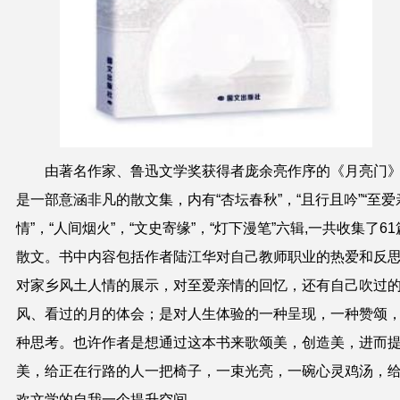
由著名作家、鲁迅文学奖获得者庞余亮作序的《月亮门
是一部意涵非凡的散文集，内有“杏坛春秋”，“且行且吟”“至爱
情”，“人间烟火”，“文史寄缘”，“灯下漫笔”六辑,一共收集了61
散文。书中内容包括作者陆江华对自己教师职业的热爱和反
对家乡风土人情的展示，对至爱亲情的回忆，还有自己吹过
风
、
看过的月的体会
；
是对人生体验的一种呈现，一种赞颂
种思考。也许作者是想通过这本书来歌颂美，创造美，进而
美，给正在行路的人一把椅子，一束光亮，一碗心灵鸡汤，
欢文学的自我一个提升空间。