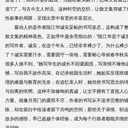
道“门”，与古今文人对话。这种时空的交织，让散文集突破了
性叙事的局限，呈现出景中有景的丰富层次。
最动人的是作者陆江华诚实妥帖的书写姿态，这构成了
散文集的精神底色。正如序中庞余亮指出的：“陆江华是个诚
的写作者。诚实，在这个年头，已经非常稀少了。为什么稀
了？诚实需要汗水，需要固守一块地，需要耐心等候春华秋
很多人做不到。”她写学生的成长不回避困惑，写亲情不掩饰
憾，写自我不故作高深。在记录校园生活时，她如实呈现班
理的难题与教育的无奈；在追忆亲人时，她坦然书写思念的
与别离的怅惘。这种不加修饰的真诚，让文字拥有了直抵人
力量。就像月亮门的露而不尽，作者的书写从不追求完整的
陈，却在留白中给读者留下共鸣的空间；那些关于亲情、职
故乡的感悟，早已超越个体经验，成为每个行路者都能共情
灵回响。