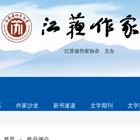
态
作家沙龙
新书速递
文学期刊
文学
首页
作品评介
>