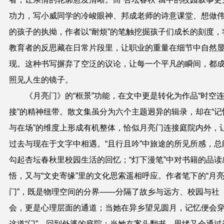
功力，写小威同学的冷峻眼神、邦成老师的诗意课堂、想做
的孩子的执拗，作者以“耐烦”的笔触挖掘孩子们成长的刻度，
教育者的反思藏在日常片段里，让职业的重量在细节中自然
现。这种书写摒弃了空泛的议论，让每一个平凡的瞬间，都
照见人生的镜子。
《月亮门》的“框景”功能，在文中更是转化为作品“时空
接”的精神纽带。散文集
虽分为六个主题迥异的辑录，却在“记
与在场”的维度上形成有机整体，恰似月亮门连接庭院内外，
过去与现在于文字中相遇。“且行且吟”中旅途的所见所感，总
勾起
杏
坛春秋里校园生活的回忆；“灯下漫笔”中对书籍的品读
悟，又与“文史寄缘”里的文化思索遥相呼应。作者笔下的“月
门”，既是物理空间的分界——分隔了故乡与远方、校园与社
会，更是心理层面的通道；当她在异乡望见圆月，记忆便会
这道“门”，回到外婆的庭院；当她在案头翻书，思绪又会通过