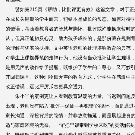
譬如第215页《帮助，比批评更有效》这篇文章，对于正
在成长关键期的学生而言，犯错本是成长的常态。如何对待
的错误，考验着教育者的智慧与胸怀。批评或许能换来暂时
从，但真正能触及心灵、助力孩子成长的，是那份藏在规则
的理解与切实的扶持。文中英语老师的处理堪称教育的典范
对学生上课摆弄笔的走神行为，他没有当众批评让学生难堪
是用无声的动作给予提醒，既维护了学生的自尊心，又巧妙
其回归课堂。这种润物细无声的教育方式，让学生在感激中
改正错误，远比严厉斥责更具穿透力。
朱小丫的案例更让人看到教育温暖的力量。当迟到问题
出现，老师没有陷入“批评—保证—再犯错”的循环，而是通过
家长沟通，深挖背后的隐情：并非故意拖延，而是晨起进食
适与家庭环境的无奈。一句“把早饭带到学校来吃”的灵活解决
案，既破解了迟到难题，更让学生感受到被尊重与关怀。反