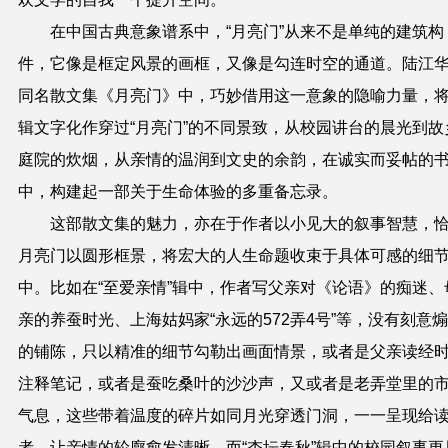
在中国古典意象谱系中，“月亮门”从来不是单纯的建筑构
件，它像是框定风景的画框，又像是勾连时空的通道。陆江
同名散文集《月亮门》中，巧妙借用这一意象的隐喻力量，
辑文字化作穿过“月亮门”的不同景致，从校园讲台的晨光到故
庭院的炊烟，从亲情的温润到文史的余韵，在诚实而妥帖的
中，构建起一部关于生命体验的多
重
备忘录。
这部散文集的魅力，亦在于作者以小见大的叙事智慧，
月亮门以圆形框景，将宏大的人生命题收束于具体可感的细
中。比如在“至爱亲情”辑中，作者写父亲对《论语》的痴迷、
亲的养蚕时光、上海姑妈家“永远的572弄4号”等，没有刻意
的铺陈，只以精准的细节勾勒出画面情景，或者是父亲读经
注释笔记，或者是蚕吃桑叶的沙沙声，又或者是老弄堂里的
气息，这些带着温度的碎片如同月光穿透门洞，一一呈现给
者，让亲情的轮廓愈发清晰。而“杏坛春秋”辑中的校园叙事更