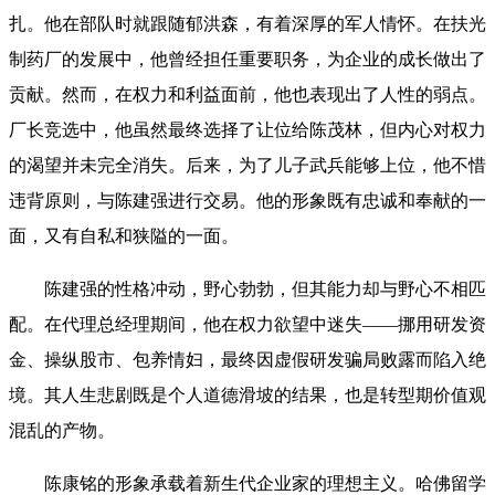
扎。他在部队时就跟随郁洪森，有着深厚的军人情怀。在扶光
制药厂的发展中，他曾经担任重要职务，为企业的成长做出了
贡献。然而，在权力和利益面前，他也表现出了人性的弱点。
厂长竞选中，他虽然最终选择了让位给陈茂林，但内心对权力
的渴望并未完全消失。后来，为了儿子武兵能够上位，他不惜
违背原则，与陈建强进行交易。他的形象既有忠诚和奉献的一
面，又有自私和狭隘的一面。
陈建强的性格冲动，野心勃勃，但其能力却与野心不相匹
配。在代理总经理期间，他在权力欲望中迷失——挪用研发资
金、操纵股市、包养情妇，最终因虚假研发骗局败露而陷入绝
境。其人生悲剧既是个人道德滑坡的结果，也是转型期价值观
混乱的产物。
陈康铭的形象承载着新生代企业家的理想主义。哈佛留学