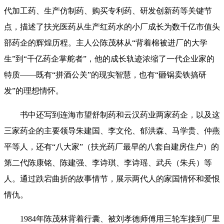
代加工药、生产仿制药、购买专利药、研发创新药等关键节
点，描述了扶光医药从生产红药水的小厂成长为数千亿市值头
部药企的辉煌历程。主人公陈茂林从“背着棉被进厂的大学
生”到“千亿药企掌舵者”，他的成长轨迹浓缩了一代企业家的
特质——既有“拼酒公关”的现实智慧，也有“砸锅卖铁搞研
发”的理想情怀。
书中还写到连海市望舒制药和云汉药业两家药企，以及这
三家药企的主要领导朱建国、李文伦、郁洪森、马学贵、仲燕
平等人，还有“八大家”（扶光药厂最早的八套自建房住户）的
第二代陈康铭、陈建强、李诗琪、李诗瑶、武兵（朱兵）等
人。通过跌宕曲折的故事情节，展示两代人的家国情怀和爱恨
情仇。
1984年陈茂林背着行囊、被刘孝德师傅用三轮车接到厂里