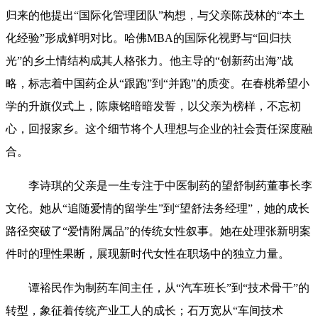
归来的他提出“国际化管理团队”构想，与父亲陈茂林的“本土
化经验”形成鲜明对比。哈佛MBA的国际化视野与“回归扶
光”的乡土情结构成其人格张力。他主导的“创新药出海”战
略，标志着中国药企从“跟跑”到“并跑”的质变。在春桃希望小
学的升旗仪式上，陈康铭暗暗发誓，以父亲为榜样，不忘初
心，回报家乡。这个细节将个人理想与企业的社会责任深度融
合。
李诗琪的父亲是一生专注于中医制药的望舒制药董事长李
文伦。她从“追随爱情的留学生”到“望舒法务经理”，她的成长
路径突破了“爱情附属品”的传统女性叙事。她在处理张新明案
件时的理性果断，展现新时代女性在职场中的独立力量。
谭裕民作为制药车间主任，从“汽车班长”到“技术骨干”的
转型，象征着传统产业工人的成长；石万宽从“车间技术