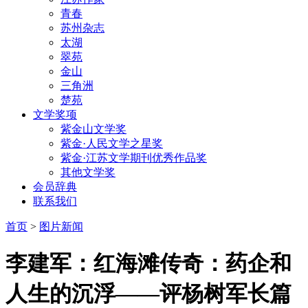
青春
苏州杂志
太湖
翠苑
金山
三角洲
楚苑
文学奖项
紫金山文学奖
紫金·人民文学之星奖
紫金·江苏文学期刊优秀作品奖
其他文学奖
会员辞典
联系我们
首页
>
图片新闻
李建军：红海滩传奇：药企和
人生的沉浮——评杨树军长篇