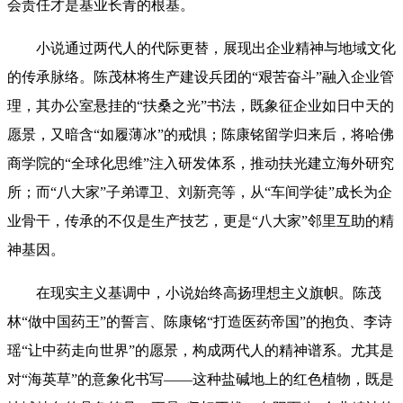
会责任才是基业长青的根基。
小说通过两代人的代际更替，展现出企业精神与地域文化
的传承脉络。陈茂林将生产建设兵团的“艰苦奋斗”融入企业管
理，其办公室悬挂的“扶桑之光”书法，既象征企业如日中天的
愿景，又暗含“如履薄冰”的戒惧；陈康铭留学归来后，将哈佛
商学院的“全球化思维”注入研发体系，推动扶光建立海外研究
所；而“八大家”子弟谭卫、刘新亮等，从“车间学徒”成长为企
业骨干，传承的不仅是生产技艺，更是“八大家”邻里互助的精
神基因。
在现实主义基调中，小说始终高扬理想主义旗帜。陈茂
林“做中国药王”的誓言、陈康铭“打造医药帝国”的抱负、李诗
瑶“让中药走向世界”的愿景，构成两代人的精神谱系。尤其是
对“海英草”的意象化书写——这种盐碱地上的红色植物，既是