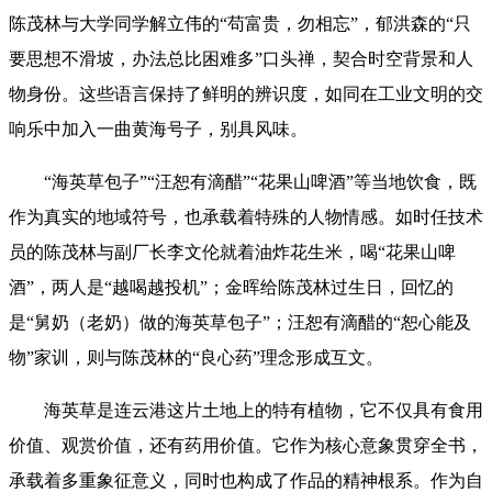
陈茂林与大学同学解立伟的“苟富贵，勿相忘”，郁洪森的“只
要思想不滑坡，办法总比困难多”口头禅，契合时空背景和人
物身份。这些语言保持了鲜明的辨识度，如同在工业文明的交
响乐中加入一曲黄海号子，别具风味。
“海英草包子”“汪恕有滴醋”“花果山啤酒”等当地饮食，既
作为真实的地域符号，也承载着特殊的人物情感。如时任技术
员的陈茂林与副厂长李文伦就着油炸花生米，喝“花果山啤
酒”，两人是“越喝越投机”；金晖给陈茂林过生日，回忆的
是“舅奶（老奶）做的海英草包子”；汪恕有滴醋的“恕心能及
物”家训，则与陈茂林的“良心药”理念形成互文。
海英草是连云港这片土地上的特有植物，它不仅具有食用
价值、观赏价值，还有药用价值。它作为核心意象贯穿全书，
承载着多重象征意义，同时也构成了作品的精神根系。作为自