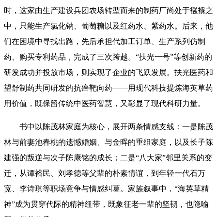
时，这家由生产建设兵团农场转型而来的制药厂尚处于襁褓之
中，只能生产氯化钠、葡萄糖以及红药水、紫药水。后来，他
们在困境中寻找出路，先后承担代加工订单、生产系列仿制
药、购买专利药品，完成了三次跨越。“扶光一号”等创新药的
研发成功并投放市场，则实现了企业的飞跃发展。扶光医药和
望舒制药共同研发的抗癌靶向药——用现代科技提炼海英草药
用价值，既保留传统中医药智慧，又彰显了现代科研力量。
书中以陈茂林家庭为核心，展开两条情感支线：一是陈茂
林与前妻池春桃的遗憾婚姻、与金晖的重组家庭，以及长子陈
建强的叛逆与次子陈康铭的成长；二是“八大家”邻里关系的变
迁，从谭裕民、刘孝德等父辈的朴素情谊，到年轻一代石万
宽、李诗琪等职场竞争与情感纠葛。家族叙事中，“海英草精
神”成为贯穿代际的精神纽带，既象征老一辈的坚韧，也隐喻