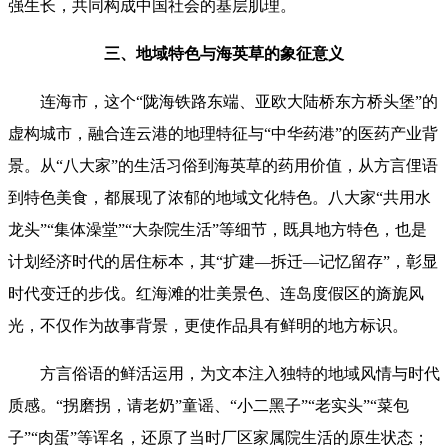
强生长，共同构成中国社会的基层肌理。
三、地域特色与海英草的象征意义
连海市，这个“陇海铁路东端、亚欧大陆桥东方桥头堡”的
虚构城市，融合连云港的地理特征与“中华药港”的医药产业背
景。从“八大家”的生活习俗到海英草的药用价值，从方言俚语
到特色美食，都展现了浓郁的地域文化特色。八大家“共用水
龙头”“集体澡堂”“大杂院生活”等细节，既具地方特色，也是
计划经济时代的居住标本，其“扩建—拆迁—记忆留存”，彰显
时代变迁的步伐。红海滩的壮美景色、连岛度假区的
旖旎风
光
，不仅作为故事背景，更使作品具有鲜明的地方标识。
方言俗语的鲜活运用，为文本注入独特的地域风情与时代
质感。“拐磨拐，请老奶”童谣、“小二黑子”“老实头”“菜包
子”“肉蛋”等诨名，还原了当时厂区家属院生活的原生状态；