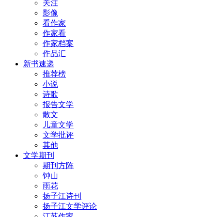
关注
影像
看作家
作家看
作家档案
作品汇
新书速递
推荐榜
小说
诗歌
报告文学
散文
儿童文学
文学批评
其他
文学期刊
期刊方阵
钟山
雨花
扬子江诗刊
扬子江文学评论
江苏作家