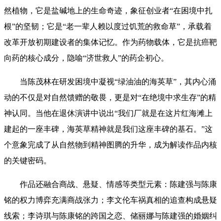
然植物，它是盐碱地上的生命奇迹，象征创业者“在困境中扎
根”的坚韧；它是“老一辈人赖以度过饥荒的救命草”，承载着
改革开放初期建设者的集体记忆。作为药物载体，它是抗癌靶
向药的核心成分，隐喻“济世救人”的药企初心。
当陈茂林在研发困境中凝视“绿油油的海英草”，其内心涌
动的不仅是对自然馈赠的敬畏，更是对“在绝境中求生存”的精
神认同。当他在退休演讲中说出“我们厂就是在这片红海滩上
建起的一座丰碑，海英草精神就是我们这座丰碑的基石。”这
个意象完成了从自然物到精神图腾的升华，成为解读作品内核
的关键密码。
作品还融合商战、悬疑、情感等类型元素：陈建强与陈康
铭的权力博弈充满商战张力；李文伦车祸真相的追查构成悬疑
线索；李诗琪与陈康铭的跨国之恋、储丽娜与陈建强的婚姻纠