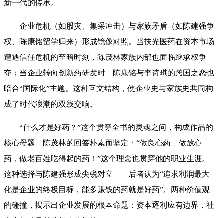
新一代的传承。
企业危机（如股灾、集采冲击）与家族矛盾（如陈建强争
权、陈康铭留学归来）形成镜像对照。当扶光医药在资本市场
遭遇信任危机的至暗时刻，陈茂林家族内部也面临继承权争
夺；当企业转向创新药研发时，陈康铭与李诗琪的跨国之恋也
暗合“国际化”主题。这种互文结构，使企业史与家族史共同构
成了时代浪潮的双线交响。
“什么才是好药？”这个贯穿全书的灵魂之问，构成作品的
核心母题。陈茂林的回答朴素而坚定：“做良心药，做放心
药，做老百姓吃得起的药！”这个理念也贯穿他的职业生涯。
这种选择与陈建强形成尖锐对立——后者认为“追求利润最大
化是企业的终极目标，能多赚钱的药就是好药”。两种价值观
的碰撞，揭示出企业发展的根本命题：资本逐利应有边界，社