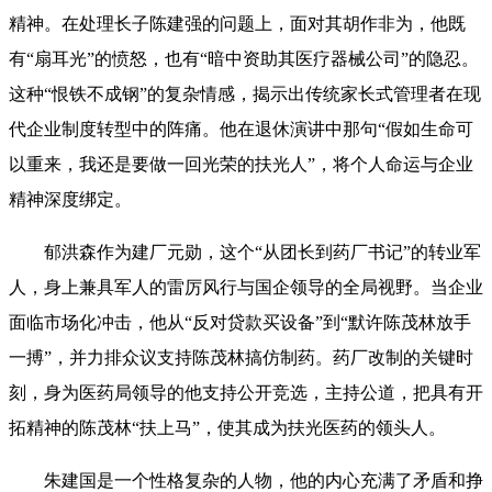
精神。在处理长子陈建强的问题上，面对其胡作非为，他既
有“扇耳光”的愤怒，也有“暗中资助其医疗器械公司”的隐忍。
这种“恨铁不成钢”的复杂情感，揭示出传统家长式管理者在现
代企业制度转型中的阵痛。他在退休演讲中那句“假如生命可
以重来，我还是要做一回光荣的扶光人”，将个人命运与企业
精神深度绑定。
郁洪森作为建厂元勋，这个“从团长到药厂书记”的转业军
人，身上兼具军人的雷厉风行与国企领导的全局视野。当企业
面临市场化冲击，他从“反对贷款买设备”到“默许陈茂林放手
一搏”，并力排众议支持陈茂林搞仿制药。药厂改制的关键时
刻，身为医药局领导的他支持公开竞选，主持公道，把具有开
拓精神的陈茂林“扶上马”，使其成为扶光医药的领头人。
朱建国是一个性格复杂的人物，他的内心充满了矛盾和挣