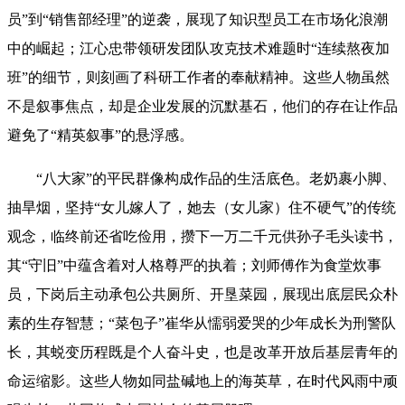
员”到“销售部经理”的逆袭，展现了知识型员工在市场化浪潮
中的崛起；江心忠带领研发团队攻克技术难题时“连续熬夜加
班”的细节，则刻画了科研工作者的奉献精神。这些人物虽然
不是叙事焦点，却是企业发展的沉默基石，他们的存在让作品
避免了“精英叙事”的悬浮感。
“八大家”的平民群像构成作品的生活底色。老奶裹小脚、
抽旱烟，坚持“女儿嫁人了，她去（女儿家）住不硬气”的传统
观念，临终前还省吃俭用，攒下一万二千元供孙子毛头读书，
其“守旧”中蕴含着对人格尊严的执着；刘师傅作为食堂炊事
员，下岗后主动承包公共厕所、开垦菜园，展现出底层民众朴
素的生存智慧；“菜包子”崔华从懦弱爱哭的少年成长为刑警队
长，其蜕变历程既是个人奋斗史，也是改革开放后基层青年的
命运缩影。这些人物如同盐碱地上的海英草，在时代风雨中顽