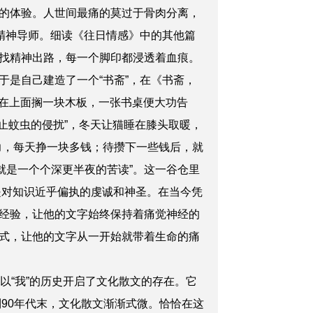
的体验。人世间最痛的莫过于骨肉分离，
精神导师。细读《往日情感》中的其他篇
找精神出路，每一个脚印都浸透着血痕。
是自己建造了一个“书斋”，在《书斋，
后在上面搁一块木板，一张书桌便大功告
防止蚊虫的侵扰”，冬天让猫睡在膝头取暖，
力，每天挣一块多钱；待攒下一些钱后，就
就是一个个深更半夜的苦读”。这一谷仓里
是对知识近乎偏执的虔诚和神圣。在当今凭
经验，让他的文字始终保持着痛觉神经的
式，让他的文字从一开始就带着生命的痛
“我”的历史开启了文化散文的存在。它
到90年代末，文化散文渐渐式微。恰恰在这