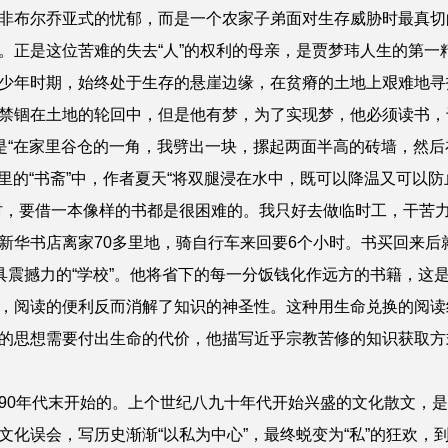
布尔乔亚式的忧郁，而是一个农家子弟面对生存威胁时最真切
。正是这位苦难的失去“人”的权利的母亲，是贾梦玮人生的第一
少年时期，始终处于生存的悬崖边缘，在贫瘠的土地上艰难地寻
禁锢在土地的轮回中，但是他有梦，为了实现梦，他必须读书，于
那是“在家里谷仓的一角，我劈出一块，摞起两面半高的砖墙，然
仓里的“书斋”中，作者夏天“将双腿浸在水中，既可以降温又可以
村，要借一本像样的书都是很困难的。我只好去做临时工，干苦
新华书店离家70多里地，骑自行车来回要6个小时。书买回来后
最具震撼力的“学校”。他将省下的每一分饭钱化作远方的书籍，这
，阅读的便利反而消解了知识的神圣性。这种用生命兑换的阅读
的思想需要付出生命的代价，他描写近乎宗教苦修的知识获取方
年代末开始的。上个世纪八九十年代开始兴盛的文化散文，是以
化误会，写历史渐渐“以私为中心”，最终蜕变为“私”的狂欢，