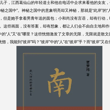
儿子，江西葛仙山的年轻道士和他在电话中企求来看他的女友，
之国中”。神秘之国中的意象明亮却又神秘，那就是“此岸”的“人”
决绝，但是她手拿着男青年送的面包；小和尚没有言语，却有行动
这些画面，没有答案，却有想象，都让人们会不由自主地和作者一
”中的“人”又“在”哪里？这些恍惚激发了文章的无限，无限就是散
惚，我能到“彼岸”吗？“彼岸”中的“人”在“彼岸”乎？而“彼岸”又