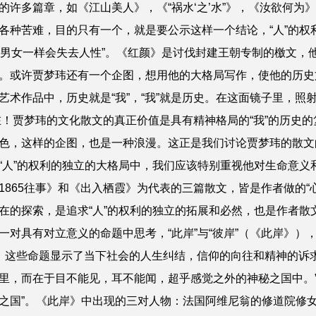
的许多篇章，如《江山美人》，《“祸水‘之’水”》，《汝欲何为
种苦难，目的只有一个，就是要公示这样一个结论，“人”的权利
前，男女一样会失去人性”。《红颜》是讨伐封建王朝专制的檄文
。或许贾梦玮还有一个企图，想用他的大格局写作，使他的历史文
术作品中，历史就是“我”，“我”就是历史。在这面镜子里，照射出
”在！贾梦玮的文化散文的真正价值是具有精神格局的“我”的历史的
色，这样的企图，也是一种浪漫。这正是我们讨论贾梦玮的散文
”的权利的独立的大格局中，我们应该特别重视他对生命意义和
1865往事》和《出入栖霞》为代表的三篇散文，皆是作者做的“
在的探索，是追求“人”的权利的独立的拓展和必然，也是作者散
具有对立意义的命题中思考，“此岸”与“彼岸”（《此岸》），“屠
》）。这些命题显示了当下社会的人生纠结，信仰的向往和精神的诉
里，而在于目不能见，耳不能闻，超乎感觉之外的神秘之国中。”
之国”。《此岸》中出现的三对人物：法国阿维尼翁的修道院修