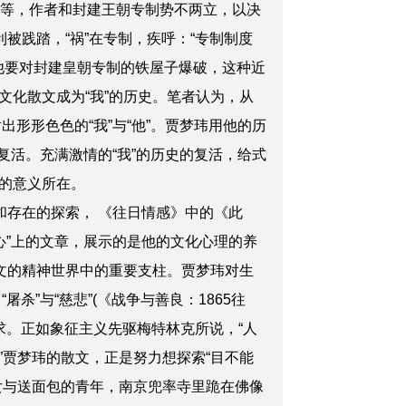
》等，作者和封建王朝专制势不两立，以决
被践踏，“祸”在专制，疾呼：“专制制度
，他要对封建皇朝专制的铁屋子爆破，这种近
化散文成为“我”的历史。笔者认为，从
形形色色的“我”与“他”。贾梦玮用他的历
复活。充满激情的“我”的历史的复活，给式
的意义所在。
存在的探索， 《往日情感》中的《此
心”上的文章，展示的是他的文化心理的养
文的精神世界中的重要支柱。贾梦玮对生
杀”与“慈悲”(《战争与善良：1865往
求。正如象征主义先驱梅特林克所说，“人
贾梦玮的散文，正是努力想探索“目不能
女与送面包的青年，南京兜率寺里跪在佛像