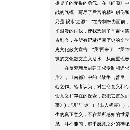
掀桌子的无畏的勇气。在《红颜》中
战的气概，写尽了后宫的精神创伤和各
乃是‘祸水’之源”，“在专制权力面
乎浪漫的讨伐，使我想到了堂吉诃德
古到今，在所有记录描写历史的文学艺
史文化散文宣告，“我”回来了！“我
微的文化散文注入活水，从而重现春
在贾梦玮反封建王权专制和追求“人
岸》，《南都》中的《战争与善良：
心之作。笔者认为，对生命意义和存
命意义和存在的探索，都把它置放到一对
事》)，“进”与“退”（《出入栖霞
生的真正意义，不在我所感知的世界
见、耳不能闻，超乎感觉之外的神秘