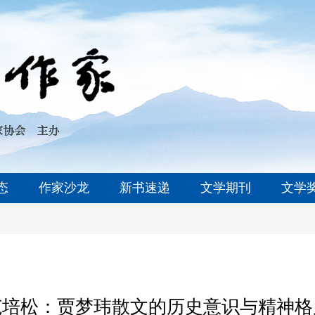
态
作家沙龙
新书速递
文学期刊
文学
范培松：贾梦玮散文的历史意识与精神格