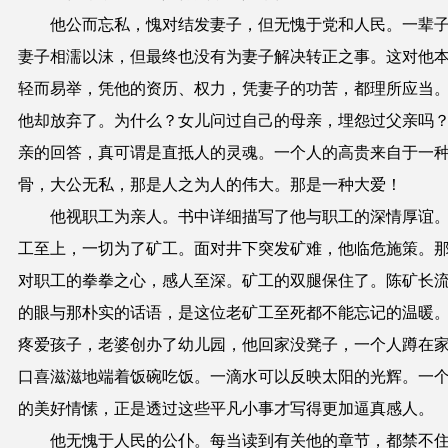
他公而忘私，愧对结发妻子，但无愧于党和人民。一辈
妻子相濡以沫，但最终也没有为妻子解决转正之事。这对他
轻而易举，凭他的资历、权力，凭妻子的功苦，都理所应当
他却放弃了。为什么？女儿问过自己的母亲，埋怨过父亲吗
亲的回答，真可谓是直抵人的灵魂。一个人的高贵来自于一
骨，大公无私，那是人之为人的伟大。那是一种大爱！
他视职工为亲人。书中详细描写了他与职工的深情厚谊
工至上，一切为了矿工。面对井下突发矿难，他临危施策。
对职工的拳拳之心，感人至深。矿工的双腿保住了。陈矿长
的眼与那朴实的话语，是这位老矿工至死都不能忘记的温暖
疼爱孩子，老婆创办了幼儿园，他回家没凳子，一个人蹲在
口喜滋滋地端着饭碗吃饭。一滴水可以反映太阳的光辉。一
的美好情愫，正是透过这些平凡小事才写得更加逼真感人。
他无愧于人民的公仆。每当读到有关他的章节，都禁不