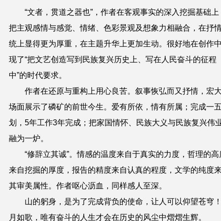
“
文者，贯道之器也
”，
作者在客观事实的深入挖掘基础上
把主观感情与感觉、情绪、色彩景观及想象力相融合，在抒
统上显得更为厚重，在主题升华上更加生动。很好地在创作
现了
“
把文艺创造写到民族复兴历史上、写在人民奋斗的征程
中
”
的时代要求。
作者在还原与重构上用心良苦。
叙事恢弘而又抒情，
宏
场面展示了磷矿的前世今生。爱有所依，情有所属；
完成一
划，5年工作3年完成；
把家国情怀、民族大义与民族复兴伟
融为一炉。
“修辞立其诚”。情感的温度来自于真实的力度，哲理的高
来自挖掘的厚度，报告的精度来自认真的程度，文学的纯度
其审美属性。作者呕心沥血，同样感人至深。
山的躬身，是为了完成背负的使命，让人可以仰望苍穹
月如歌，唯有奋斗的人生才会在历史的风尘中熠熠生辉。