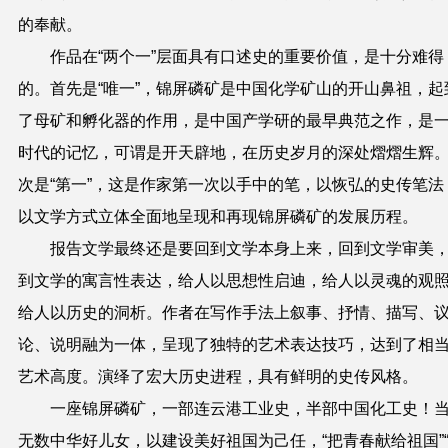
的奉献。
作品在“两个一”层面具有口述史的重要价值，是十分难得
的。首先是“唯一”，锦屏磷矿是中国化学矿山的开山鼻祖，起
了母矿和孵化器的作用，是中国产学研的最早典范之作，是
时代的记忆，可谓是开天辟地，在历史岁月的深处熠熠生辉
次是“第一”，这是作家第一次以手中的笔，以恢弘的史传笔法
以文学方式立体全面地呈现和再现锦屏磷矿的发展历程。
报告文学最终还是要回到文学本身上来，回到文学审美
到文学的寓言性表达，给人以思想性启迪，给人以灵魂的观
给人以历史的洞析。
作者在写作手法上叙事、抒情、描写、
论、说明融为一体，呈现了独特的艺术表达技巧，达到了相
艺术高度。演绎了宏大历史进程，具有鲜明的史传风格。
一座锦屏磷矿，一部连云港工业史，半部中国化工史！
无数中华好儿女，以建设美好祖国为己任，“把青春献给祖国”