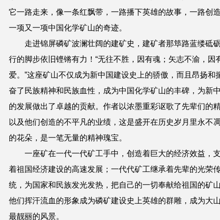
它一路走来，像一条红飘带，一路播下英雄的故事，一路创
一项又一项中国化学矿山的奇迹。
走进锦屏磷矿波澜壮阔的建矿史，建矿者那筚路蓝缕砥
行的脚步依旧铿锵有力！
“
无往不胜，因有魂；矢志不渝，因
爱。
”
这座矿山不仅成为新中国建设史上的骄傲，而且昂扬和
奋了民族精神和民族血性，成为中国化学矿山的丰碑，为新
的发展做出了卓越的贡献。作者以浓墨重彩讴歌了先辈们的
以及他们创造的不平凡的业绩，这是盛开在历史岁月里永不
的花朵，是一笔无量的精神瑰宝。
一座矿在一代一代矿工手中，创造着巨大的经济效益，
着祖国经济建设的高速发展；一代代矿工继承着先辈的光荣
统，为国家和民族发光发热，把自己的一切奉献给祖国的矿
他们挥汗流血的形象成为磷矿建设史上英雄的群雕，成为大
最靓丽的风景。