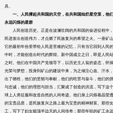
具。
一、
人民撑起共和国的天空，在共和国灿烂星空里，他
永远闪烁的星群
人民创造历史。正是在波澜壮阔的共和国的奋进征程中
民迸发出创造伟力，才点燃了民族复兴的希望之火。一座矿
它的最初年份里带给人民是苦难的记忆，只有当它回到人民
中时，才能创造出时代的辉煌。新中国成立之日，即是人民
之时。他们在中国共产党领导下，以历史主人翁的姿态，怀
光荣与梦想，投身到矿山的建设中来，为之倾注心血、汗水
出了牺牲，他们的坚韧与奉献，他们的吃苦与奋斗，他们的
与忠诚，他们的理想与担当，汇聚成了创造的洪流，写下这
球上人类征服和改造自然的人间奇迹。他们身上闪烁着
晶莹
的宝贵品质
，是民族复兴之路上最为宝贵的精神财富。那些
工，写下了妇女能顶半边天的人间传奇；那些年轻的矿工永