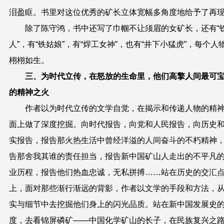
泪盈眶。
书里
对这位优秀的矿长立体宽幅多角度地给予了再
除了陈守鸿，书中还写了巾帼不让须眉的女矿长，还有“
人”，有“铁姑娘”，有“焊工女神”，也有“井下小猛虎”，每个人
栩栩如生。
三、
为时代立传，在怒放的生命里，他们高擎人间最可
的精神之火
作者以为时代立传的文学自觉，在揭示和传递人物的精
面上做了深度挖掘。向时代报告，向党和人民报告，向历史
实报告，报告那火热生活中曾经洋溢的人间奋斗的不朽精神
告那舍我其谁的责任担当，报告新中国矿山人走出的不平凡
业历程，报告他们热血忠诚，无私拼搏
……站在历史的交汇
上，面对那些渐行渐远的背影，作者以文学的手段和方法，
实与细节中去挖掘他们身上的闪光品质。站在新中国发展史
度，去看锦屏磷矿——中国化学矿山的长子，在民族复兴之