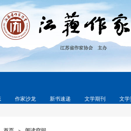
态
作家沙龙
新书速递
文学期刊
文学
首页
阅读空间
>