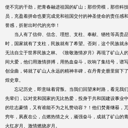
使不完的干劲，把青春融进祖国的矿山；那些劳模，那些科
员，充盈着拼命也要完成党和祖国交付的神圣使命的责任感
誉感，折射出时代的光华！
当人有了信仰、信念、理想、支柱、奉献、牺牲等高贵
时，国家就有了支柱，民族就有了希望。否则，这个民族就
无法自立于世界民族之林。《致敬激情岁月》再现了矿山人
间大爱，他们用激情拼搏，用热血奋斗，吹响了集结号，谱
创业曲，铸就了矿山人永远的精神丰碑，在丹青史册里留下
煌史章。
忘记历史，即意味着背叛。当我们回望来时路，看见我
先辈们，以对党和国家的无比热爱，投身于共和国建设事业
的壮志豪情，又有谁能不为之礼赞动容？！他们焚膏继晷，
穷年
，夙夜在公，点燃热情之火，顽强奋斗，成就了矿山的
火红岁月、激情燃烧岁月。