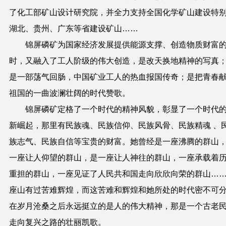
了化工部矿山设计研究院，并全力支持全国化学矿山建设特
湖北、贵州、广东等省建设矿山……
锦屏磷矿为国家
经济
发展提供能源支撑、
创造物质财富
时
，又融入了工人阶级的伟大创造，是改天换地精神
的
写真
是一部荡气回肠，中国矿业工人的热血报国传奇；是把青春
祖国的一曲波澜壮阔的时代赞歌。
锦屏磷矿定格了一个时代的精神风貌，彰显了一个时代
新崛起，那里有民族魂、民族信仰、民族风骨、民族精魂
、
族志气、民族自信等宝贵的财富。她曾经是一座沸腾的群山
一座让人仰望的群山，是一座让人神往的群山，一座承载着
重担的群山，一座见证了人民共和国走向欣欣向荣的群山
…
座山有过苦难辉煌，而这苦难和辉煌和她所处的时代密不可
在岁月沧桑之后永远挺立的是人的伟大精神，那是一个古老
走向复兴之路的壮丽凯歌。