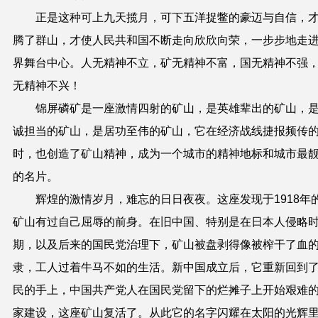
正是这种可上九天揽月，可下五洋捉鳖的豪迈与自信，
腾了群山，才使人民共和国不断走向欣欣向荣，一步步地走
界舞台中心。人无精神不立，矿无精神不富，国无精神不强
无精神不兴！
锦屏磷矿是一座激情四射的矿山，是英雄辈出的矿山，
诚担当的矿山，是居功至伟的矿山，它在经济战线捷报频传
时，也创造了矿山精神，成为一个城市的精神地标和城市最
的名片。
辉煌的激情岁月，难忘的日日夜夜。这座发现于
1918
年
矿山有过自己屈辱的前身。在旧中国、特别是在日本人侵略
期，以及后来的国民党治理下，矿山被盘剥得像被榨干了血
隶，工人过着牛马不如的生活。新中国成立后，它重新回到
民的手上，中国共产党人在国民党留下的烂摊子上开始艰难
家建设，这座矿山复活了。从此它的名字闪耀在太阳的光辉