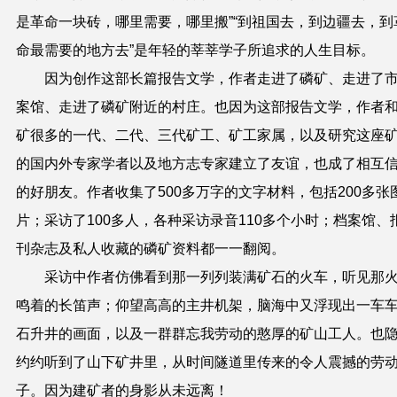
是革命一块砖，哪里需要，哪里搬”“到祖国去，到边疆去，到
命最需要的地方去”是年轻的莘莘学子所追求的人生目标。
因为创作这部长篇报告文学，作者走进了磷矿、走进了
案馆、走进了磷矿附近的村庄。也因为这部报告文学，作者
矿很多的一代、二代、三代矿工、矿工家属，以及研究这座
的国内外专家学者以及地方志专家建立了友谊，也成了相互
的好朋友。作者收集了
500多万
字的文字材料，包括200多张
片；采访了100多人，各种采访录音110多个小时；档案馆、
刊杂志及私人收藏的磷矿资料都一一翻阅。
采访中作者仿佛看到那一列列装满矿石的火车，听见那
鸣着的长笛声；仰望高高的主井机架，脑海中又浮现出一车
石升井的画面，以及一群群忘我劳动的憨厚的矿山工人。也
约约听到了山下矿井里，从时间隧道里传来的令人震撼的劳
子。因为建矿者的身影从未远离！