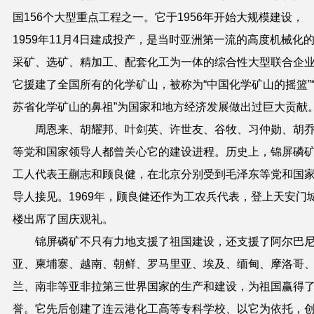
国156个大型重点工程之一。它于1956年开始大规模建设，
1959年11月4日建成投产，是当时亚洲第一流的高度机械化
采矿、选矿、精加工、配套化工为一体的综合性大型联合企
它援建了全国所有的化学矿山，被称为“中国化学矿山的摇篮”
苏省化学矿山的鼻祖”为国家和地方经济发展做出过巨大贡献
周恩来、胡耀邦、叶剑英、许世友、谷牧、习仲勋、胡
等党和国家领导人都曾关心它的建设进程。历史上，锦屏磷
工人代表王蒯志和顾良健，在北京分别受到毛泽东等党和国
导人接见。1969年，顾良健还作为工农兵代表，登上天安门
楼出席了国庆观礼。
锦屏磷矿不只有力地支援了祖国建设，还支援了阿尔巴
亚、柬埔寨、越南、朝鲜、罗马里亚、埃及、缅甸、摩洛哥
兰、南非等亚非拉第三世界国家的生产和建设，为祖国赢得
誉。它先后创建了连云港化工高等专科学校、以它为依托，