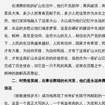
在沸腾炽热的矿山生活中，他们不负韶华，乘风破浪，
星辰大海。多少人把青春贡献于此，多少人把这里作为永生
所。他们深深地融入了这座大山，大山成为他们记忆中永远
家，永远的乡愁让他们魂牵梦萦。这是在磷矿的建设中生成
化、精神，甚至是信仰。这些大山的主人，相信在共产党的
下，人民的生活将越来越好。人民有信仰，国家才有希望，
才有力量。为信仰开路，为信仰而战，才有了这座矿山火红
月，才有这座矿山永远长存的价值所在。
虽然作为一座矿山
完成了历史使命，但它是一只不死的凤凰，还将在涅槃之中
精神的旗帜高高擎起。
二、
时势造英雄，在事业辉煌的长河里，他们是永远奔
浪花
《致敬激情岁月》
成功地再现了传奇矿长陈守鸿精彩的
生。这是一个真正大写的人，一个有血有肉的人，为党和人