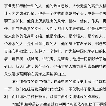
事业无私奉献一生的人。他的热血忠诚、大爱无疆的高贵人
让人为之肃然起敬。他是一个优秀而卓越的矿长，更是一个
职工的矿长。他身上所展现出的风骨、精神、信仰、作风、
任、担当等高贵的党性、人性，都让人由衷敬佩。他是优秀
党人集体的化身和浓缩。他是个能人，是个强人，是个好人
个朴素的人，是个可亲可敬的人，他的身上有君子风、书卷
责任心和敬业志，竖起了一个标杆。作为新中国化学矿山的
者、建设者、领导者、组织者、见证者，他把一切都献给了
矿山。斯人已逝，风范长存。他伟大的人格力量和崇高的精
采
永远激荡回响在黄海之滨锦屏山上。
陈守鸿领导的锦屏磷矿，在新中国的建设史上留下了辉
一页，他们在经济发展的时代潮流中，不仅取得了物质上的
利，而且结出了精神硕果。取得了两个文明建设的双丰收。
“
物质和精神是认识生命过程中两个相互依存但处于不同