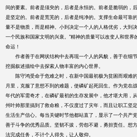
间的要素。前者是须臾的，后者是永恒的。前者是脆弱的，
是坚定的。前者是荒芜的，后者是纯净的。支撑生命最可靠
量不是物质，而是精神。小到决定一个人的人格优劣，大到
一个民族和国家文明的兴衰。
”
精神的质量可以改变人和世界
命运！
作者善于在网状结构中去再现一个人的
风貌
，善于在细
挖掘叙述描绘中去探索人物丰富的内心世界。
陈守鸿受命于危难之时，在新中国最初极为贫困而艰难
月里，克服了意想不到的难题，使磷矿起死回生。作为党在
年代的军需奇才，在磷矿最初的生存发展中，他才堪大用，
州叶帅那里搞到了救命粮，不仅度过了灾年，而且让职工坚
生活生产信心。每当关键时节他都站直了，显示了一个共产
善于斗争的优秀品质。坚韧不拔，劳怨不避，勇担责任。想
法完成任务，不计个人得失，让人敬仰。