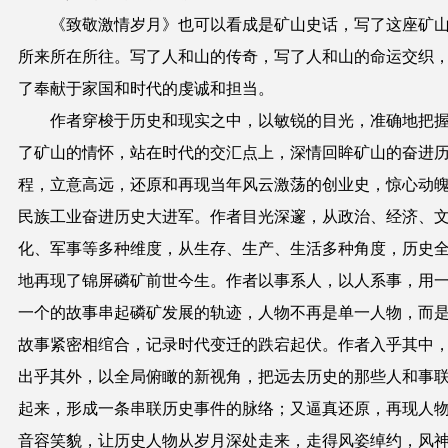
《致敬激情岁月》也可以看成是矿山史话，写了这座矿
所来所在所往。写了人和山的传奇，写了人和山的命运交织
了奉献于家国和时代的虔诚和担当。
作者穿梭于历史和现实之中，以敏锐的目光，准确地把
了矿山的情怀，站在时代的交汇点上，深情回眸矿山的奋进
程，立意高远，还原和再现当年风云激荡的创业史，惊心动
民族工业奋进历史大进军。
作者目光深邃，从政治、经济、
化、军事等多种维度，从生存、生产、生活多种角度，历史
地再现了锦屏磷矿前世今生。作者以事系人，以人系事，用
一个的故事串起磷矿发展的轨迹，人物不再是单一人物，而
故事紧密相绾合，记录时代变迁的跌宕起伏。作者入乎其中
出乎其外，以全局俯瞰的新视角，把远去历史的那些人和事
起来，形成一条串联历史事件的脉络；又逼真还原，再现人
音容笑貌，让历史人物从岁月深处走来，走得风姿绰约，风