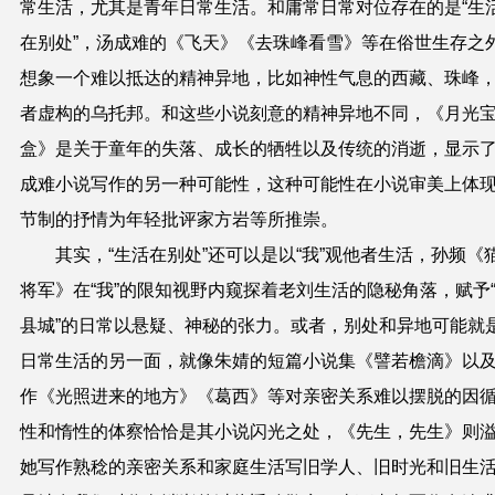
常生活，尤其是青年日常生活。和庸常日常对位存在的是“生
在别处”，汤成难的《飞天》《去珠峰看雪》等在俗世生存之
想象一个难以抵达的精神异地，比如神性气息的西藏、珠峰
者虚构的乌托邦。和这些小说刻意的精神异地不同，《月光
盒》是关于童年的失落、成长的牺牲以及传统的消逝，显示
成难小说写作的另一种可能性，这种可能性在小说审美上体
节制的抒情为年轻批评家方岩等所推崇。
其实，“生活在别处”还可以是以“我”观他者生活，孙频《
将军》在“我”的限知视野内窥探着老刘生活的隐秘角落，赋予
县城”的日常以悬疑、神秘的张力。或者，别处和异地可能就
日常生活的另一面，就像朱婧的短篇小说集《譬若檐滴》以
作《光照进来的地方》《葛西》等对亲密关系难以摆脱的因
性和惰性的体察恰恰是其小说闪光之处，《先生，先生》则
她写作熟稔的亲密关系和家庭生活写旧学人、旧时光和旧生