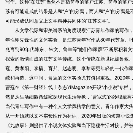
写作。这种“在江苏”当然不是指简单的落户江苏。简单的落户
苏有可能造成的结果是人和“户”的分离，而人和“户”的分离是
可能形成认同意义上文学精神共同体的“江苏文学”。
从文学代际和审美谱系的角度观察江苏青年作家的写作
年性即先锋性的文体实验，是江苏青年写作从80年代苏童、
兆言到90年代韩东、朱文、鲁羊等“他们作家群”不断累积着文
探索的激情而成的江苏文学传统。这个传统在新世纪被鲁敏
寇、黄孝阳、李樯、育邦、赵志明、李黎等更年轻的一代作
续和再造。这中间，曹寇的文体实验尤其值得重视。2020年
曹寇在《第一财经》线上杂志YiMagazine开设“小小说”专栏
然是从生活细微褶皱窥探现代生活异象，“曹寇式”的冷峻疏离
当代青年写作中有一种个人文学风格学的意义。青年作家大
从一开始就以文本实验性作为标识，2020年出版的短篇小说
《九故事》则提供了小说文体实验和当下隐秘生活对接，并