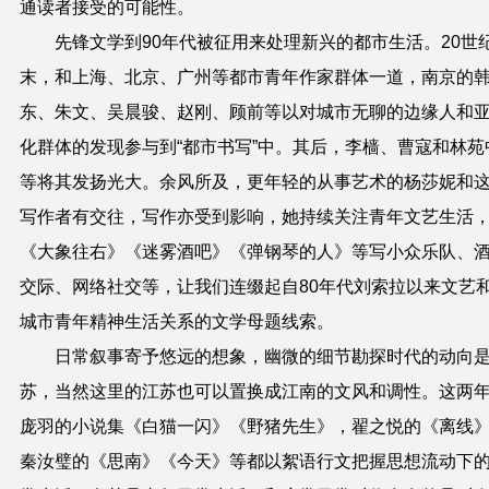
通读者接受的可能性。
先锋文学到90年代被征用来处理新兴的都市生活。20世
末，和上海、北京、广州等都市青年作家群体一道，南京的
东、朱文、吴晨骏、赵刚、顾前等以对城市无聊的边缘人和
化群体的发现参与到“都市书写”中。其后，李樯、曹寇和林苑
等将其发扬光大。余风所及，更年轻的从事艺术的杨莎妮和
写作者有交往，写作亦受到影响，她持续关注青年文艺生活
《大象往右》《迷雾酒吧》《弹钢琴的人》等写小众乐队、
交际、网络社交等，让我们连缀起自80年代刘索拉以来文艺
城市青年精神生活关系的文学母题线索。
日常叙事寄予悠远的想象，幽微的细节勘探时代的动向
苏，当然这里的江苏也可以置换成江南的文风和调性。这两
庞羽的小说集《白猫一闪》《野猪先生》，翟之悦的《离线
秦汝璧的《思南》《今天》等都以絮语行文把握思想流动下