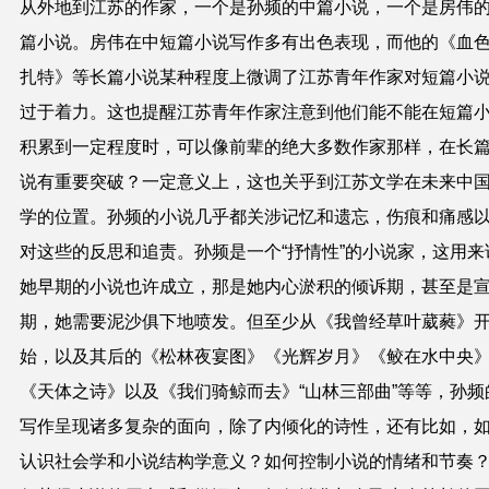
从外地到江苏的作家，一个是孙频的中篇小说，一个是房伟
篇小说。房伟在中短篇小说写作多有出色表现，而他的《血
扎特》等长篇小说某种程度上微调了江苏青年作家对短篇小
过于着力。这也提醒江苏青年作家注意到他们能不能在短篇
积累到一定程度时，可以像前辈的绝大多数作家那样，在长
说有重要突破？一定意义上，这也关乎到江苏文学在未来中
学的位置。孙频的小说几乎都关涉记忆和遗忘，伤痕和痛感
对这些的反思和追责。孙频是一个“抒情性”的小说家，这用来
她早期的小说也许成立，那是她内心淤积的倾诉期，甚至是
期，她需要泥沙俱下地喷发。但至少从《我曾经草叶葳蕤》
始，以及其后的《松林夜宴图》《光辉岁月》《鲛在水中央
《天体之诗》以及《我们骑鲸而去》“山林三部曲”等等，孙频
写作呈现诸多复杂的面向，除了内倾化的诗性，还有比如，
认识社会学和小说结构学意义？如何控制小说的情绪和节奏