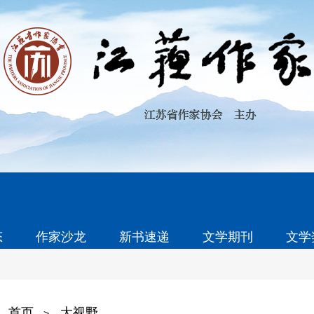
态
作家沙龙
新书速递
文学期刊
文学
首页
大视野
>