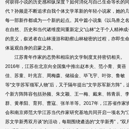
何获得小说的历史感和纵深度？如何消化与自己生命等长的
代？孙频是不断追求自我个体文学革新的年轻小说家，她的
每一部新作都成为一个新的起点。其中篇小说集《以鸟兽之
在自然、历史和当代诸维度间重新定义“山林”之于个人精神成
的意义，叙述者在山林漫游和勘察山林秘密的过程，亦即生
体返观自身的启蒙之路。
江苏青年作家的态势和相应的文学制度支持密切相关。
2016年，江苏在北京向全国集中推出赵本夫、范小青、黄蓓
佳、苏童、叶兆言、周梅森、储福金、毕飞宇、叶弥、鲁敏
等“文学苏军领军人物”后，又于隔年提出“文学苏军新方阵”，
个新方阵阵容包括孙频、朱文颖、王一梅、戴来、韩青辰、
群、黄孝阳、育邦、曹寇、张羊羊等。2017年，江苏省作家
会和南京师范大学江苏当代作家研究基地共同开启一项名为“
苏文学新秀双月谈”的活动，每期围绕遴选的“文学新秀”，“双