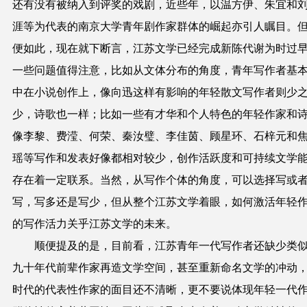
还有没有被纳入到评奖的戏剧，近些年，以温方伊、朱宜和
涯等为代表的南京大学青年剧作家群体的崛起亦引人瞩目。
便如此，现在就下断言，江苏文学已经完成新陈代谢为时过
一些问题值得注意，比如从文体分布的角度，青年写作者基
中在小说创作上，像向迅这样有影响的年轻散文写作者则少
少，诗歌也一样；比如一些有才华和个人特色的年轻作家和
像李黎、费滢、何荣、秦汝璧、李佳茵、顾星环、石梓元和
瑶等写作和发表好像都相对较少，创作活跃度和可持续文学
存在着一定联系。当然，从写作个体的角度，可以选择写或
写，写多还是写少，但从整个江苏文学着眼，如何激活年轻
的写作活力关乎江苏文学的未来。
顺便提及的是，目前看，江苏青年一代写作者还缺少类
九十年代前辈作家再造文学空间，甚至重新命名文学的冲动
时代的代表性作家的面目还不清晰，更不要说体现年轻一代