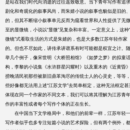
是站在我们时代向消逝的过往遥致敬意。当下青年写作有追
剧化和奇观化的叙事风尚，而朱婧小说的叙事也貌似是旧的
的，但其不断缩小叙事单元反而为窥看世界和人性提供了无
至的显微镜，小说以“显微”见复杂和丰富。一定意义上，这种
微镜”式看取生活的方式是朱婧的，也是大多数江苏年轻作家
的。但也不尽如此，讲传承讲谱系有时可能都是权宜之计。
举几个例子，像宋世明《大桥照相馆》《如梦之梦》的拟童
构，李黎的小说集《水浒群星闪耀时》以及重木的《近黄昏
捞晚清民初那些被新旧鼎革淘尽的传统士人的心灵史，等等
些好像都无法用上述“江苏文学”去简单框定，这种无法框定甚
体现在同一个作家的不同文本，我们可以将其理解为江苏青
作的丰富性或者每个写作个体的正在生长。
在中国当下文学格局中，和他们的前辈一样，江苏年轻
写作者似乎也多专注短篇小说的艺术探险，但有两个例外，