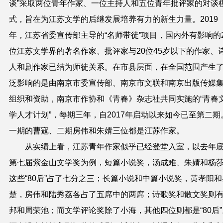
谈”采取两位青年作家、一位主持人和五位青年批评家的对谈
式，旨在为江苏文学的后继发展培养有力的新生力量。2019
年，江苏省委宣传部主导的“名师带徒”项目，国内外有影响的2
位江苏文学界的著名作家、批评家与20位45岁以下的作家、
人和剧作家已结为师徒关系。在市县层面，在全国范围产生
泛影响的是由南京市委宣传部、南京市文联和南京出版传媒
组织和资助，南京市作协和《青春》杂志社共同实施的“青春
学人才计划”，每期三年，自2017年启动以来如今已至第二期
一期的曹寇、二期房伟和朱婧三位都是江苏作家。
从实绩上看，江苏青年作家似乎已经登堂入室，以去年
第七届紫金山文学奖为例，短篇小说奖，汤成难、朱婧和杨
这些“80后”占了七分之三；长篇小说和中篇小说奖，黄孝阳和
楚，房伟和陆秀荔各占了五席中的两席；诗歌奖和散文奖则
邦和周荣池；而文学评论奖除了小海，其他四位则都是“80后”