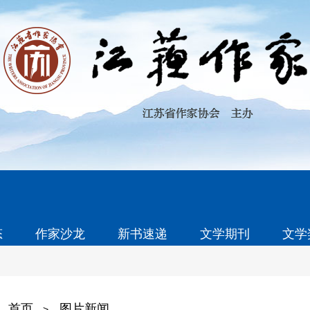
态
作家沙龙
新书速递
文学期刊
文学
首页
图片新闻
>