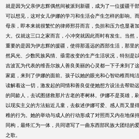
就是因为父亲伊志辉偶然间被派到新疆，成为了一位援疆干
可以想见，这对女儿伊娜的学习和生活会产生怎样的影响。
母亲，即本来就很繁忙的律师邢芬而言，负担和压力也显著
大。仅就这三口之家而言，小冲突就因此而时有发生。当然
重要的是因为伊志辉的援疆，使得那遥远的西部生活，那里
然风光、少数民族风情、亟需改变的生产生活状况，特别是
吉波瓦为代表的维吾尔族人善良美丽的心灵都一下子来到了
家庭，来到了伊娜的面前。孩子以她的眼光和心智幼稚而纯
读解着这一切，激发起的同情和善良促使她想方设法去帮助
的同龄人，去试图拯救那片古老的枣树林。伊娜不是英雄，
以现实主义的方法贴近儿童，去叙述伊娜可爱、感人而又显
稚的行为。她的举动与成人的行动形成了对照而又内在地保
同构，最终汇为一体，共同谱写了一曲东西部民族大团结的
之歌。