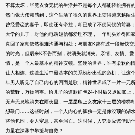
不算太坏，毕竟衣食无忧的生活并不是每个人都能轻松拥有
然而张大伟却感到，这个生活了很久的世界正变得越来越陌
曾经爱恋的妻子，即使还有牵挂，却已成了不便问候的前妻
大学的儿子，对他的电话短信都爱理不理，一年到头难得回
真回了家却依然很难沟通与相处；与朋友
K
曾有过一段畅快交
的时光，但后来
K
不告而别，说消失就消失。亲情、友情、爱
情，是一个人最基本的精神安顿。坚硬的世界，唯有柔软的
让人相连。这些生活中最基本的关系纷纷出现的危机，让这
年男人听见了自己内心的四面楚歌，精神世界成了一片一无
的荒野，万物凋零。给儿子的道歉红包
24
小时后又退回账上
无声无息地消失在雨夜里，一层层爬上女友家十三层的楼梯
想敲门……这些时刻，一个人内心的孤独一定是像没顶的湖
将他包围，令人窒息，甚至溺亡。这时候，人究竟应该借助
力量在深渊中攀援与自救？