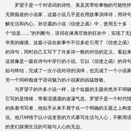
罗望子是一个对语词的诗性、美及其带给事物的可能性
无限痴迷的小说家，这篇小说几乎是在用故事演绎诗，用诗
解生活和内心。孙甘露的小说《信使之函》中，曾用五十多
个“信是……”的判断句，语词在淋漓尽致的狂欢中，实现了无
华美的碰撞。这篇小说在叙事中不仅多处引用了《信使之函
的诗句，同时自己又写下了许多诗一般的对信的定义。看起
这就像是一篇在诗句中穿行的小说。它以《信使之函》的诗
始与终结，完成了一次小说对诗的演绎，也完成了一个小说
另一个同样痴迷于语词魅力的小说家的凶猛致敬。
与罗望子的许多小说一样，这个短篇的主题依然并不明
它写的是情绪，带着湿漉漉的迷濛气息。罗望子是一个时代
的执着书写者，他似乎从来不屑于在一个明确的主题之上构
说。他只钟情于以小说变形的方式摹写生活与人心，不断用
的变幻探测生活的可能与人心的无边。