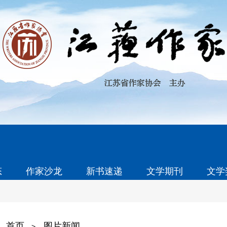
态
作家沙龙
新书速递
文学期刊
文学
首页
图片新闻
>