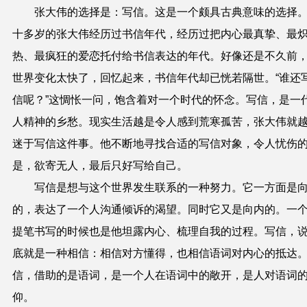
张大伟的选择是：写信。这是一个颇具古典意味的选择
十多岁的张大伟经历过书信年代，经历过把内心最真挚、最
热、最疯狂的爱恋托付给书信表达的年代。好像还是不久前
世界变化太快了，回忆起来，书信年代却已恍若隔世。“谁还
信呢？”这惆怅一问，饱含着对一个时代的怀念。写信，是一
人精神的乡愁。现实生活越是令人感到荒寒孤苦，张大伟就
迷于写信这件事。他不断地寻找合适的写信对象，令人忧伤
是，欲寄无人，最后只好写给自己。
写信是想与这个世界发生联系的一种努力。它一方面是
的，表达了一个人沟通倾诉的渴望。同时它又是向内的。一
提笔书写的时候也是他坦露内心、梳理自我的过程。写信，
底就是一种相信：
相信对方懂得，也相信语词对内心的抵达
信，借助的是语词，是一个人在语词中的敞开，是人对语词
仰。