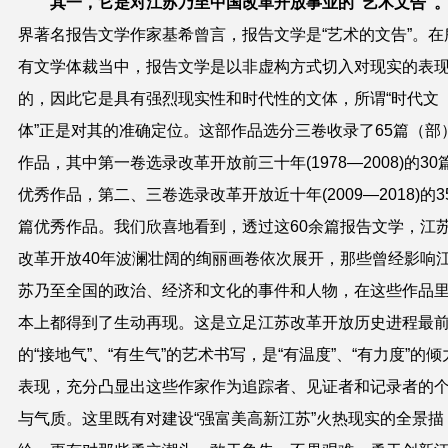
其一，它是对江苏乃至中国改革开放事业的“艺术文告”
界著名报告文学作家基希曾言，报告文学是“艺术的文告”。在
有文学体裁当中，
报告文学是以非虚构方式切入对现实的表
的，因此它是具有强烈现实性和时代性的文体，
所谓“时代文
体”正是对其的准确定位。这部作品选分三卷收录了
65
篇（部
作品，其中
第一卷选录改革开放前三十年
(1978
—
2008)
的
30
优秀作品
，
第二
、
三卷选录改革开放近十年
(2009
—
2018)
的
3
篇优秀作品
。我们欣喜地看到，透过这
60
余篇报告文学，
江
改革开放
40
年波澜壮阔的绚丽画卷依次展开，那些曾经影响
苏乃至全国的政治、经济和文化的事件和人物，在这些作品
本上都得到了生动再现。这是
立足江苏改革开放历史进程最
的“接地气”、“有生气”的艺术书写，是“有温度”、“有力度”的倾
表现，充分凸显出这些作家作为追踪者、见证者和记录者的
与气质。这里既有对建设“强富美高新江苏”火热现实的全景描