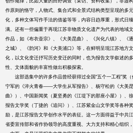
创作规律，比如大量的田野调查（采访、资料收集），非虚
作原则的恪守，
人物式、集合式和全景式结构类型呈现的多
化，
多种文体写作手法的借鉴等等，
内容日趋厚重，形式日
满。还有一些偏重于再现江苏非物质文化遗产为代表的地域
作品，如《布衣壶宗》、《大美昆曲》、《兴化八镇》、《
之城》、《韵河》和《大美浦口》等，在鲜明呈现江苏地方
化，以文化变迁抒写历史变迁的同时，也为报告文学叙述的
性、文体面貌的丰富性做出积极探索。
这部选集中的许多作品曾经获得过全国“五个一工程”奖
（
宁军的
《淬火青春——大学生从军报告》、
杨守松的《大美
曲》）
、中国新闻奖（夏坚勇的《
江堤下的那座小屋
》）、
报告文学奖（丁捷的《追问》）、江苏紫金山文学奖等各种
励，是江苏报告文学创作水平的表征。
这一方面得益于中共
省委宣传部和省作协领导的高度重视、大力支持和精心组织