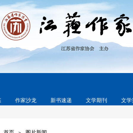
态
作家沙龙
新书速递
文学期刊
文学
首页
图片新闻
>