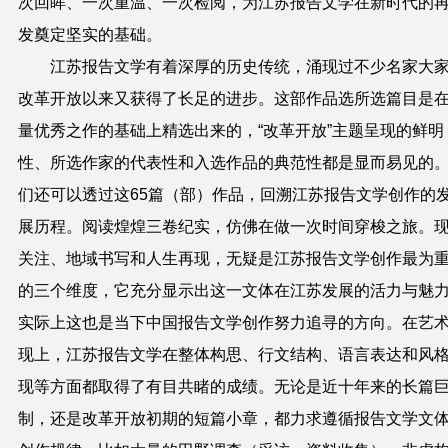
次回眸、一次重温、一次检阅，为江苏报告文学在新时代的
发奠定坚实的基础。
江苏报告文学有着深厚的历史传统，涌现过不少名家大
改革开放以来又获得了长足的进步。这部作品选所选篇目是
量优秀之作的基础上精选出来的，“改革开放”主题呈现的鲜明
性、所选作家的代表性和入选作品的典范性都是显而易见的
们还可以透过这
65
篇（部）作品，回溯江苏
报告文学创作的
展历程。阅读煌煌三卷纪实，仿佛在做一次时间穿梭之旅。
关注、地域书写和人生再现，无疑是
江苏报告文学创作最为
的三个维度，它充分显示出这一文体在江苏发展的活力与魅
实际上这也是当下中国报告文学创作努力追寻的方向。在艺
现上，江苏报告文学
在整体构思、行文结构、语言表达和风
现等方面都取得了有目共睹的成绩。无论是近十年来的长篇
制，还是改革开放初期的短篇小章，都力求遵循报告文学文