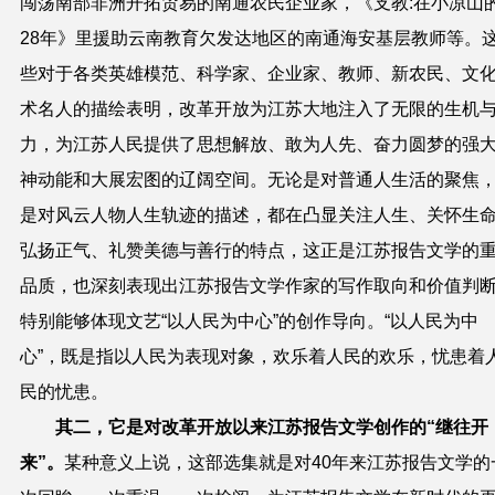
闯荡南部非洲开拓贸易的南通农民企业家
，《
支教
:
在小凉山
28
年
》里援助云南教育欠发达地区的南通海安基层教师等。
些对于各类英雄模范、科学家、企业家、教师、新农民、文
术名人的描绘
表明，改革开放为江苏大地注入了无限的生机
力，为江苏人民提供了思想解放、敢为人先、奋力圆梦的强
神动能和大展宏图的辽阔空间。无论是
对普通人生活的聚焦
是对风云人物人生轨迹的描述，都在凸显关注人生、关怀生
弘扬正气、礼赞美德与善行的特点，这正是江苏报告文学的
品质，也深刻表现出江苏报告文学作家的写作取向和价值判
特别能够体现文艺“以人民为中心”的创作导向。“以人民为中
心”，既是指以人民为表现对象，
欢乐着人民的欢乐，忧患着
民的忧患。
其二，它是对改革开放以来江苏报告文学创作的“继往开
来”。
某种意义上说，这部选集就是对
40
年来江苏报告文学的