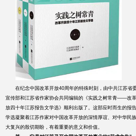
在纪念中国改革开放
40
周年的特殊时刻，由中共江苏省
宣传部和江苏省作家协会共同编辑的《实践之树常青
——
改
放四十年江苏报告文学选》顺利出版了。这部应时而生的报
学选凝聚着江苏作家对中国改革开放的深情厚谊、对中华民
大复兴的殷切期盼，有着重要的意义和价值。