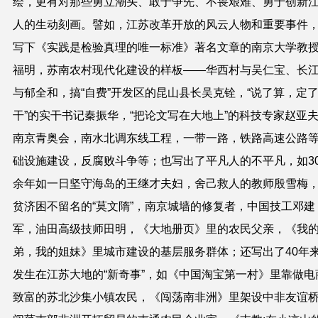
绘，更有对
那些勇立潮头、敢于争先、不畏艰难、勇于创新
人的生动刻画。
譬如，江苏改革开放的风云人物和重要事件
写下《实践是检验真理的唯一标准》著名文章的南京大学教
福明，苏南农村现代化建设的样板——华西村与吴仁宝、长
与郁全和，搞“自费”开发区的昆山县长吴克铨，“说了算，定
干”的实干书记秦振华，“把论文写在大地上”的科技专家赵亚
南京青奥会，南水北调东线工程，一带一路，铁路高速公路
础设施建设，反腐败斗争等；也写出了平凡人的不平凡，如
3
余年如一日坚守海岛的王继才夫妇，舍己救人的教师
殷雪梅
贫济困不留名的“莫文隋”，南京城墙的修复者，中国技工邓建
军，油田高级技师田明，《大地册页》里的农民父亲，
《
我
弟，我的姐妹》里
城市建设的基层服务群体；还写出了
40
年
发生在江苏大地的“新奇事”，如《中国淘宝第一村》里靠做电
致富的苏北
沙集小镇
农民，《闯荡南非洲》里架设中非友谊