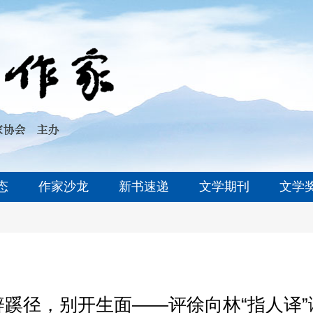
态
作家沙龙
新书速递
文学期刊
文学
辟蹊径，别开生面——评徐向林“指人译”