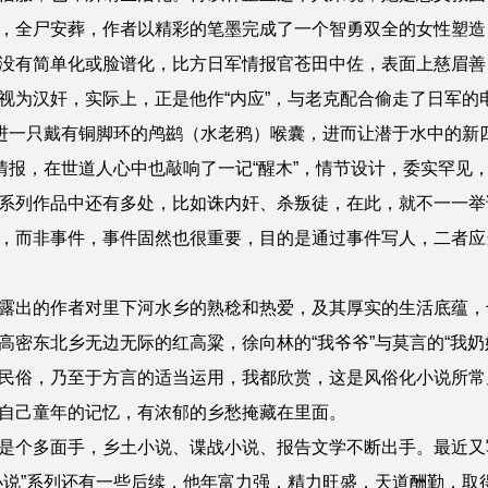
，全尸安葬，作者以精彩的笔墨完成了一个智勇双全的女性塑造
没有简单化或脸谱化，比方日军情报官苍田中佐，表面上慈眉善
视为汉奸，实际上，正是他作“内应”，与老克配合偷走了日军的
塞进一只戴有铜脚环的鸬鹚（水老鸦）喉囊，进而让潜于水中的新
递情报，在世道人心中也敲响了一记“醒木”，情节设计，委实罕见
系列作品中还有多处，比如诛内奸、杀叛徒，在此，就不一一举
，而非事件，事件固然也很重要，目的是通过事件写人，二者应
露出的作者对里下河水乡的熟稔和热爱，及其厚实的生活底蕴，
高密东北乡无边无际的红高粱，徐向林的“我爷爷”与莫言的“我奶
民俗，乃至于方言的适当运用，我都欣赏，这是风俗化小说所常
自己童年的记忆，有浓郁的乡愁掩藏在里面。
是个多面手，
乡土小说、
谍战小说、报告文学不断出手。最近又
说”系列还有
一些后续
，他年富力强，精力旺盛，天道酬勤，取