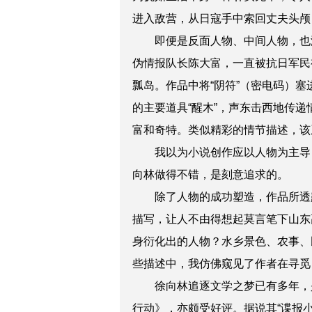
进入敌营，从日寇手中索回丈夫头颅
即便是反
面
人物、中间人物，也
伪情报队长陈大富，一直被抗日军民
瓢岛。作品中将“阴符”（密电码）
的主要道具“醒木”，声东击西地传
富和奇特。类似精彩的情节描述，该
我以为小说创作应以人物为主导
向林做得不错，是刻意追求的。
除了人物的成功塑造，作品所透
描写，让人不由得想起莫言笔下山东
身衍化出的人物？水乡景色、农事、
些描述中，我仿佛窥见了作者在寻觅
徐向林追逐文学之梦已有多年，
行动》，亦颇受好评。据说其“谍报小