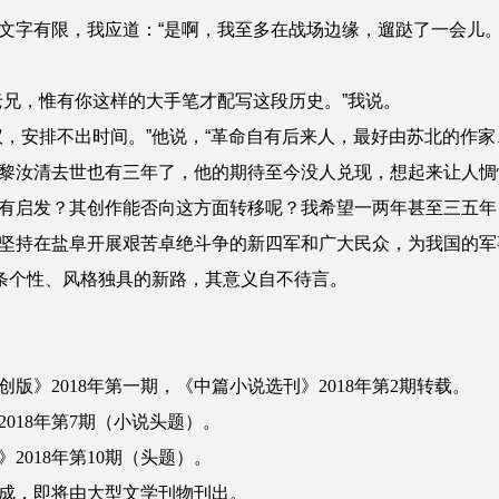
文
字
有限，我应道：“是啊，我至多在战场边缘，遛跶了一会儿。
老兄，惟有你这样的大手笔才配写这段历史。”
我说。
议，安排不出时间。”他说，“革命自有后来人，最好由苏北的作家
黎汝清去世也有三年了，他的期待至今没人兑现，想起来让人惆
有启发？其创作能否向这方面转移呢？我希望一两年甚至三五年
坚持在盐阜开展艰苦卓绝斗争的新四军和广大民众，为我国的军
一条个性、风格独具的新路，其意义自不待言。
2018年第一期，《中篇小说选刊》2018年第2期转载。
18年第7期（小说头题）。
018年第10期（头题）。
完成，即将由大型文学刊物刊出。