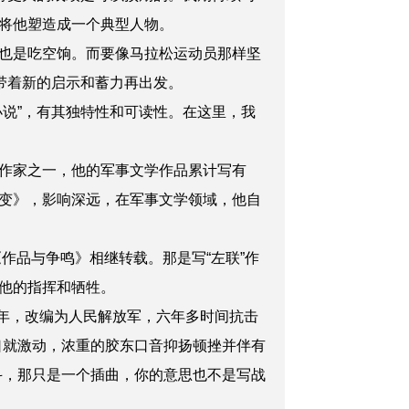
将他塑造成一个典型人物。
也是吃空饷。而要像马拉松运动员那样坚
带着新的启示和蓄力再出发。
说”，有其独特
性
和可读性
。在这里，
我
作家之一，他的军事文学作品累计写有
变》，影响深远，在军事文学领域，他自
作品与争鸣》相继转载。那是写“左联”作
他的指挥和牺牲。
7年，改编为人民解放军，六年多时间抗击
口
就激动，浓重的胶东口音抑扬顿挫并伴有
斗，那只是一个插曲，你的意思也不是写战