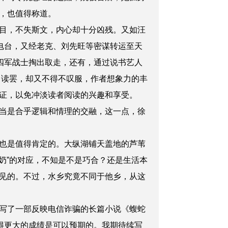
，也值得称道。
目，不失斯文，内心却十分凶残。又如汪
电台，又经老克、刘先旺等密谋转运至天
四军战士掏出取走
，
还有，通过说书艺人
，读罢，却又不得不叹服，作者想象力的丰
证，以免冲淡读者阅读的兴趣和享受。
当是合乎逻辑和情理的交融，这一点，徐
也是值得
肯定
的。大纵湖铺天盖地的芦苇
奶”的对应，不知是不是巧合？还是生活本
见的。不过，水乡究竟不同于他乡，从这
写了一部反映电信诈骗的长篇小说《蝮蛇
得更大的成绩是可以预期的。我期待续写