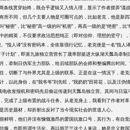
两条线贯穿始终，既合乎逻辑又入情入理，显示了作者摆弄“谍战
有所不同，但几个主要人物是可圈可点的，比如老克，他是新四
秘密”，比“秘密”高一级的叫“机密”
，
再高一级的是“绝密”，比“
中的精英，不仅要求政治思想纯正（即对信仰、理想的坚守），
。“指人译”没有密码本，全依靠强行记忆，老克便是一名“指人译”
钉子计划”，即派九旅独立营营长丁晟率部挺进大纵湖天瓢岛牵制
月，牵制日伪军主力部队，给后续部队的会师和整编腾出时间。
住，切
断
了与外界尤其是上级的联系。正是在这一情况下，老克
计，以此身份，在“我爷爷”刘先旺，“我奶奶”田荷花，以及汪伪
无线电收发报机和密码先后偷运传递到天瓢岛独立营。其间与日寇
，完成了上级布置的战斗任务。从老克身上，我看到了作者对革
是历史题材，却折射出反衬了当今现实社会的世道人心。
很鲜明，他们并没有慷慨激昂的爱国抗敌口号，其行为，有自觉
信服，也即所谓生活化。
再以韩芷兰这个人来说，她是忠义救国