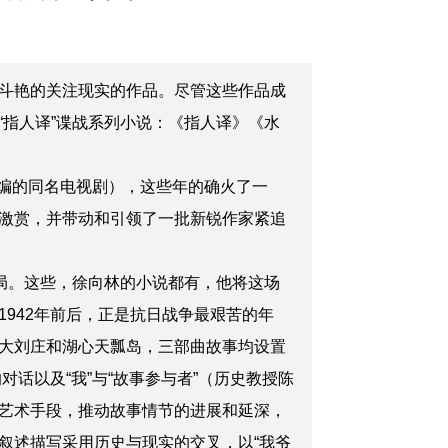
斗艳的
关注现实的
作品。尽管这些作品成
指人译”谍战系列小说：《指人译》《水
改编的同名电视剧），这些年的确火了一
激赏，并带动和引领了一批新锐作家紧追
局。这些，徐向林的小说都有，他将这场
1942年前后，正是抗日战争最艰苦的年
大刘庄和湖心天瓢岛，三部曲故事均设置
话以及“我”与“故事参与者”（历史教授陈
艺术手段，推动故事情节的进展和延深，
叙述描写采用历史与现实的交叉，以“我爷