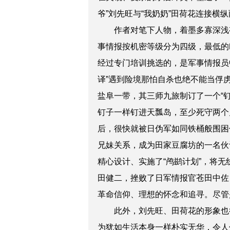
爷”刘先旺与“我奶奶”
田
荷花连接横纵
作者对笔下人物，着墨多寡深浅
事情报按机密等级分为四级，最低的叫“
经过专门培训挑选的，是军事情报员
译”遇到险境那怕自杀也绝不能当俘虏
盐阜一带，其三师九旅制订了一个“
钉子一样钉进天瓢岛，至少死守两个
后，很快就被日伪军如同铁
桶
般围困
兄妹关系，成为田家豆腐坊的一名伙
精心设计、实施了“鸬鹚计划”，将
田健二，挫败了日军情报官苍田中佐
革命信仰、理想的怀念和追寻。
尽管
此外，刘先旺、田荷花的形象也
为犹如生活本身一样朴实无华，令人