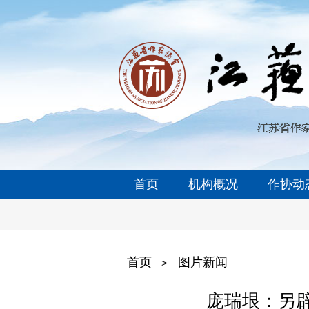
首页
机构概况
作协动
首页
图片新闻
>
庞瑞垠：另