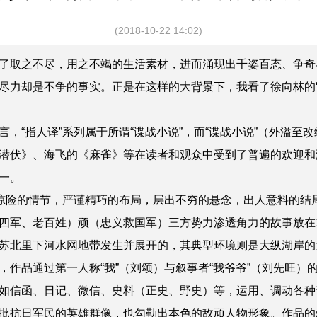
(2018-10-22 14:02)
了取之不尽，用之不竭的生活素材，进而
涌现出
千姿百态
、
争奇
尽力却是不争的事实。正是在这样的大背景下，我看了徐向林的“
，“指人译”系列属于所谓“谍战小说”，而“谍战小说”（外溢至
潜伏》、海飞的《麻雀》等在读者和观众中受到了普遍的欢迎和
一。
、惊险的情节，严谨精巧的布局，层出不穷的悬念，出人意料的结
四军、老百姓）顽（忠义救国军）三方势力渗透角力的故事放在
苏北里下河水网地带发生并展开的，其典型环境则是大纵湖岸的
作品通过第一人称“我”（刘颂）与叙事者“我爷爷”（刘先旺）的对
如信函、日记、微信、史料（正史、野史）等，运用、调动各种
批抗日军民的英雄群像，也勾勒出本色的敌顽人物形象。作品的