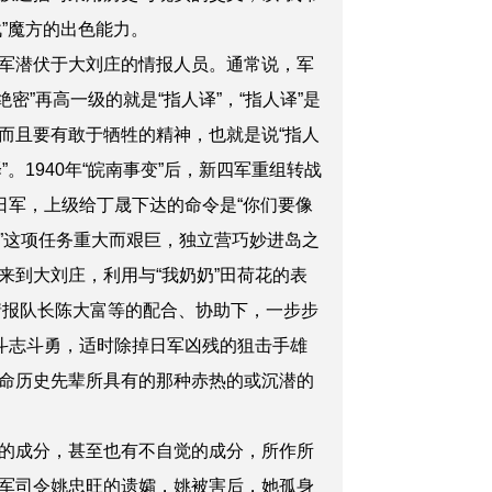
”魔方的出色能力。
军潜伏于大刘庄的情报人员。通常说，军
绝密”再高一级的就是“指人译”，“指人译”是
而且要有敢于牺牲的精神，也就是说“指人
。1940年“皖南事变”后，新四军重组转战
日军，上级给丁晟下达的命令是“你们要像
”这项任务重大而艰巨，独立营巧妙进岛之
来到大刘庄，利用与“我奶奶”田荷花的表
情报队长陈大富等的配
合、协助
下，一步步
斗志斗勇，适时除掉日军凶残的狙击手雄
命历史先辈所具有的那种赤热的或沉潜的
的成分，甚至也有不自觉的成分，所作所
军司令姚忠旺的遗孀，姚被害后，她孤身