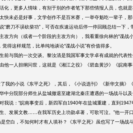
活化，更多人情味，有别于别的作者笔下那些情报人员，也就是
太快未必是好事，文学创作不是百米赛，一举夺魁吃一辈子，那
说“磨刀不误砍柴功”，可否在疾速运动后停一停回顾总结一下，
主攻方向（或者一个阶段的主攻方向），我看重徐向林的“谍战小
，觉得这样规范，比单纯地谈论“谍战小说”有价值得多。
生前与我的一次交谈。黎汝清是我国军事文学卓有成就的代表性
由他一人担纲问世，这就是《湘江之役》《碧血黄沙》《皖南事
刊发了我的小说《东平之死》，其后，《小说选刊》《新华文摘》《
华中分院部分师生从盐城撤退至建湖北秦庄遭遇的一场战斗以及
我说：“皖南事变后，新四军自1940年在盐城重建，直到194
生、发展文教
……
在我军历史上功勋卓著，可歌可泣。”他一开
仍是空白，不知何时才有人填补？《东平之死》虽也写了一场战