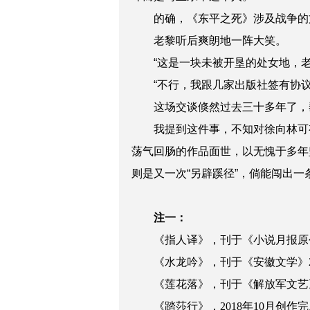
的确
，《东平之死》涉及战争的
老黎听后爽朗地一阵大笑。
“这是一块未被开垦的处女地，
“不行，我跟几家出版社签有协
这场交谈
倏
然过去三十多年了，
我提到这件事，不知对徐向林可
荡气回肠的作品面世，以无愧于多年
则
是又一次“另辟蹊径”，倘能闯出
注一：
《指人译》，刊于《小说月报原创版》
《水龙吟》，刊于《安徽文学》20
《莲花落》，刊于《解放军文艺》2
《踏莎行》，2018年10月创作