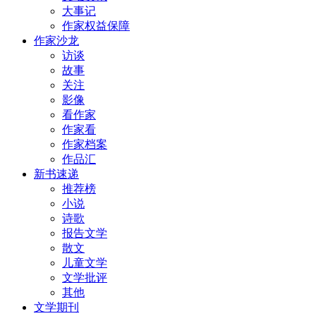
大事记
作家权益保障
作家沙龙
访谈
故事
关注
影像
看作家
作家看
作家档案
作品汇
新书速递
推荐榜
小说
诗歌
报告文学
散文
儿童文学
文学批评
其他
文学期刊