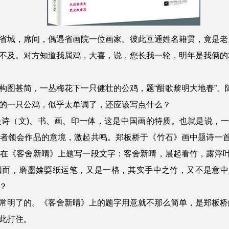
省城，席间，偶遇省画院一位画家。彼此互通姓名籍贯，竟是老
不及。对方知道我属鸡，大喜，说，您长我一轮，明年是我俩的
构图甚简，一丛梅花下一只健壮的公鸡，题“酣歌黎明大地春”。
的一只公鸡，似乎太单调了，还应该写点什么？
是诗（文)、书、画、印一体，这是中国画的特质。也就是说，
观者领会作品的意境，激起共鸣。郑板桥于《竹石》画中题诗一
又在《客舍新晴》上题写一段文字：客舍新晴，晨起看竹，露浮
因而，磨墨媕娿纸运笔，又是一格，其实手中之竹，又不是意中
？
常明了的。《客舍新晴》上的题字用意就不那么简单，是郑板桥
此打住。