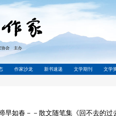
态
作家沙龙
新书速递
文学期刊
文学
:啼早如春－－散文随笔集《回不去的过