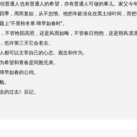
，但普通人也有普通人的希望，亦有普通人可做的事儿。家父今
四季，周而复始，从不怠惰。他把年龄淡化在黑土绿叶间，而把
上“不畏秋冬寒 啼早如春时”。
始，不管艳阳高照，还是风雨如晦，不管春日煦煦，还是朔风凛
，也许第三天它会老去。
人都可以主宰自己的心态、观念和作为。
为希望和青春是同胞兄弟。
啼早如春的公鸡。
勉。
去的过去》后记。