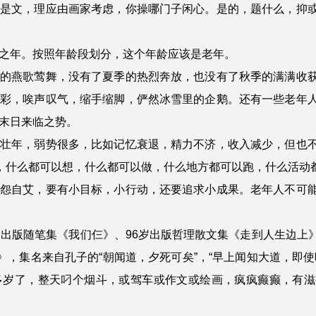
诗是文，理应由画家考虑，你操哪门子闲心。是的，题什么，抑
之年。按照年龄段划分，这个年龄应该是老年。
季的燕歌莺舞，没有了夏季的热烈奔放，也没有了秋季的满满收
打彩，唉声叹气，缩手缩脚，俨然冰雪里的企鹅。还有一些老年
末日来临之势。
、壮年，弱势很多，比如记忆衰退，精力不济，收入减少，但也
”，什么都可以想，什么都可以做，什么地方都可以跑，什么活动
自怨自艾，要有小目标，小行动，还要追求小成果。老年人不可
岁出版随笔集《我们仨》、96岁出版哲理散文集《走到人生边上
》，集名来自孔子的“朝闻道，夕死可矣”，“早上闻知大道，即
多岁了，整天叼个烟斗，或驾车或作文或绘画，疯疯癫癫，有滋
。