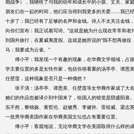
期战争），我牺牲了与我的幼年和成长中的小孩、丈夫、家
朋友们在一起的时间，他们应当得到我更多的关爱……我已
十岁了；我已经有了足够的名声和金钱。诗人不太关注金钱
向你们宣布：我正试着写诗。”这就是她为什么现在常常和老
到国外旅行，在夏威夷度假。这就是她所说的“我不想再做役
马；我要成为云雀。”
傅小平：我发现一个有趣的现象，在华裔文学领域，占
学主要位置的多是女性作家，包括你很看重的汤亭亭、谭恩
任壁莲，这种现象是否只是一种偶然？
张子清：汤亭亭、谭恩美、任壁莲等女华裔作家成了大
她们的作品也被译介到中国来了，给国人的错觉是阴盛阳衰
实不然，黎锦扬、黄哲伦、赵健秀、李健孙、雷祖威、梁志
一批男华裔美国作家在华裔美国文坛也占有重要位置。
傅小平：客观地说，无论华裔文学在美国取得什么样的