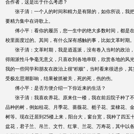
合作者，这是出于什么考虑？
张子清：一个人的时间和精力是有限的，如你所说，我
要精力集中在诗歌上。
傅小平：看你的履历，您一生中的绝大多数时间，都是
校里面度过的。其间，有什么深有感触的事，比如文革时期
张子清：文革时期，我是逍遥派，没有卷入当时的政治
得闹派性斗争毫无意义，只喜欢到各地串联，欣赏各地的风
我的一些同学和朋友在政治上很“积极”，当时看来很进步，其
受极左思潮影响，结果被抓被关，死的死，伤的伤。
傅小平：是否方便介绍一下你近来的生活？
张子清：我喜欢养花。原来住一楼，我在前后院子种了
品种的树，例如桂花、月季花、蔷薇花、栀子花、棠棣花、
树等。现在迁居到25楼上来，阳台大，窗台宽，我种了四五
盆花，君子兰、吊兰、文竹、红掌、兰花、万寿花，其中以