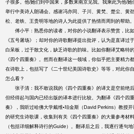
子很多。他/她们到中国来，多数来南京见我。我乘此为他/她
举行中美诗人朗诵会。感谢冯亦同、子川、黄梵、楚尘、黄
松、老铁、王贵明等地的诗人为此提供了热情而周到的帮助
傅小平：熟悉你的读者，对你的小说翻译表示赞赏，比
《五号屠场》；却对你的诗歌翻译提出批评，认为是直译过
白呆板，过于散文化，缺乏诗歌的韵味。比如你翻译艾略特
《四个四重奏》。然而在翻译这一领域，你似乎把主要精力
在诗歌上，包括写了《二十世纪美国诗歌史》等等，对此你
怎么看？
张子清：我不敢说我的《四个四重奏》的译文是空前绝
但经得起与国内已经出版的译本进行比较。为翻译《四个四
奏》，我听过哈佛大学戴维•珀金斯（David Perkins）教授开
的研究生诗歌课，收集到有关《四个四重奏》的大量参考材
（包括详细解释诗行的Guide）。翻译后之后，我逐行逐句地