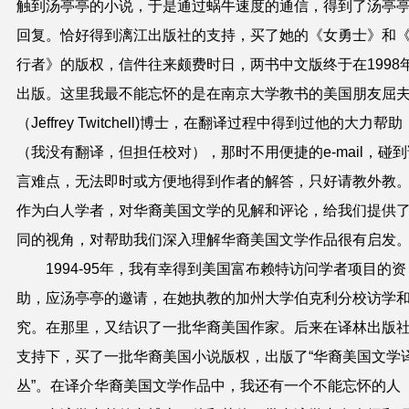
触到汤亭亭的小说，于是通过蜗牛速度的通信，得到了汤亭
回复。恰好得到漓江出版社的支持，买了她的《女勇士》和
行者》的版权，信件往来颇费时日，两书中文版终于在1998
出版。这里我最不能忘怀的是在南京大学教书的美国朋友屈
（Jeffrey Twitchell)博士，在翻译过程中得到过他的大力帮助
（我没有翻译，但担任校对），那时不用便捷的e-mail，碰到
言难点，无法即时或方便地得到作者的解答，只好请教外教
作为白人学者，对华裔美国文学的见解和评论，给我们提供
同的视角，对帮助我们深入理解华裔美国文学作品很有启发
1994-95年，我有幸得到美国富布赖特访问学者项目的资
助，应汤亭亭的邀请，在她执教的加州大学伯克利分校访学
究。在那里，又结识了一批华裔美国作家。后来在译林出版
支持下，买了一批华裔美国小说版权，出版了“华裔美国文学
丛”。在译介华裔美国文学作品中，我还有一个不能忘怀的人