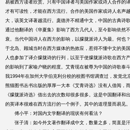
易被西方读者欣赏。只有中国译者与美国作家或诗人合作的
才有可读性，才能在西方流行。合作的美国作家或诗人名声
大，该英文译著越流行。庞德并不精通中文，中国的古典诗
通过他翻译的《华夏集》影响了西方几代人，至今影响依然
衰。当代中国诗人在西方的影响，以朦胧派诗人为最。何也
于北岛、顾城当时在西方媒体的热效应，惹得不懂中文的美
人也参加了译介朦胧诗的行列，以至于使朦胧派诗歌在西方
的影响到了家喻户晓的程度。艾青现在被尊为中国的诗歌泰
我1994年在加州大学伯克利分校的校图书馆调查过，发觉北
熊猫图书丛书出版的厚厚一大本《艾青诗选》没有人借阅，
《朦胧派诗选》借出去的次数却很多很多。这是中国翻译和
的英译本很难在西方流行的一个例子。其中的道理显而易见
傅小平：对国内文学翻译的现状有何看法？
张子清：如今外文著作翻译成中文，数量之多，简直是