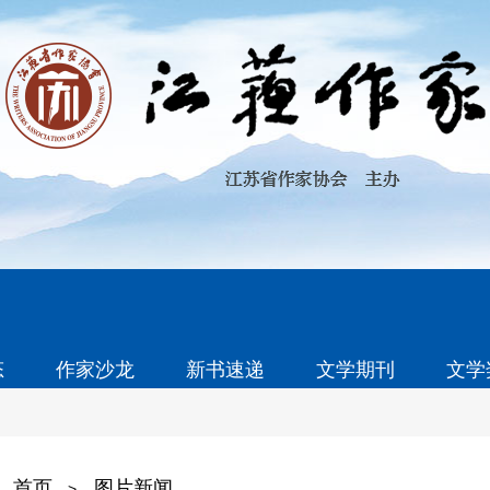
态
作家沙龙
新书速递
文学期刊
文学
首页
图片新闻
>