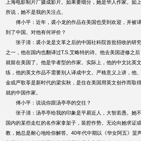
上海电影制片厂摄成影片。如果要细分，她是华人作家。如
所说，她不是我的关注点。
傅小平：近年，裘小龙的作品在美国也受到欢迎，并被
到了中国。对他有何评价？
张子清：裘小龙是文革之后的中国社科院首批招收的研
之一，他在国内也翻译过T.S.艾略特的诗。他去美国进修之后
就留在美国了。他是学者型的作家。实际上，他的中文比英
练，他的英文作品不需要别人译成中文。严格意义上讲，他
金或严歌苓是新时代的梁实秋，是住在美国用英文创作而取
就的中国作家。
傅小平：说说你跟汤亭亭的交往？
张子清：汤亭亭给我的印象是平易近人，大智若愚。她
国内的某些走红的名作家拿架子，装腔作势。无论向她求证
教，她总是耐心地给你解答。40年代中期以《华女阿五》蜚