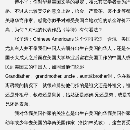
傅小平：你对华裔美国文学的界定，相比其它学者更为
格。不过从比较宽泛的意义上说，哈金、严歌苓、裘小龙等
美籍华裔作家。感觉你似乎对颇受美国当地欢迎的哈金评价
高，为何？对他的代表作品《等待》有何看法？
张子清：Chinese Americans 这个词很宽泛，含混，美
尤其白人并不像我们中国人去细分出生在美国的华人，还是
国长大成人之后而在美国大学毕业后留在美国工作的中国人
民到美国去的中国人，如同当他们说起
Grandfather， grandmother, uncle，aunt或brother时，你在
离语境的情况下，就很难辨别他们指的是祖父还是外祖父，
还是外祖母，叔叔还是舅舅，姑姑还是姨妈,兄还是弟，或是
兄还是表弟。
我对华裔美国作家的关注点是出生在美国的华裔美国作
幼年或少年去美国的华裔美国作家（例如林英敏），这主要