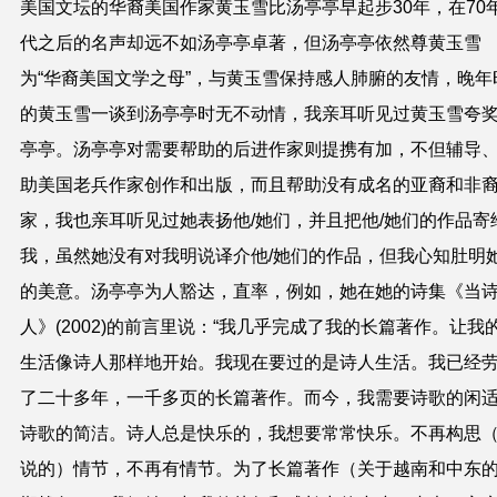
美国文坛的华裔美国作家黄玉雪比汤亭亭早起步30年，在70
代之后的名声却远不如汤亭亭卓著，但汤亭亭依然尊黄玉雪
为“华裔美国文学之母”，与黄玉雪保持感人肺腑的友情，晚年
的黄玉雪一谈到汤亭亭时无不动情，我亲耳听见过黄玉雪夸
亭亭。汤亭亭对需要帮助的后进作家则提携有加，不但辅导
助美国老兵作家创作和出版，而且帮助没有成名的亚裔和非
家，我也亲耳听见过她表扬他/她们，并且把他/她们的作品寄
我，虽然她没有对我明说译介他/她们的作品，但我心知肚明
的美意。汤亭亭为人豁达，直率，例如，她在她的诗集《当
人》(2002)的前言里说：“我几乎完成了我的长篇著作。让我
生活像诗人那样地开始。我现在要过的是诗人生活。我已经
了二十多年，一千多页的长篇著作。而今，我需要诗歌的闲
诗歌的简洁。诗人总是快乐的，我想要常常快乐。不再构思
说的）情节，不再有情节。为了长篇著作（关于越南和中东