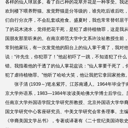
各样的仙人球居多。看了自己种的花草开花是一种享受。我
欢到楼下喂养野猫。发觉野猫是分等级的，谁先吃后谁后吃
们自行分次序，不会乱套或抢食。盛夏时，我也常常替邻居
了的花木浇水，觉得把花干死，是犯了虐待植物罪，这是我
国朋友那里听来的。在南京师范大学中文系许汝祉教授生前
常到他家玩，有一次发觉他的阳台上的仙人掌干瘪了，我对
说：“许先生，你犯罪了！”他起初吓了一跳，不知道犯了什么
错。我指着他的干透了的仙人掌花盆说：“仙人掌要干死了，
犯了虐待植物罪。”他听了哈哈大笑，他让我把它拿回家抢救
张子清 (1939～)笔名紫芹。江苏南通人。1964年毕业于
京大学外语系，1983—1984年攻读美哈佛大学博士后学位。
任南京大学外国语学院文学研究所教授、北京外国语大学华
国文学研究中心客座研究员、中美文学研究会常务理事。主
《华裔美国文学丛书》，专著或译著有《二十世纪美国诗歌