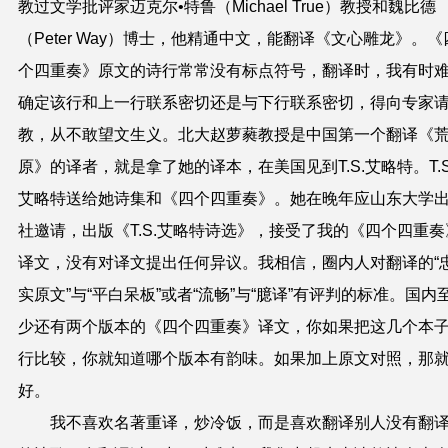
教过文学批评家迈克尔•特鲁（Michael True）教授和魏比德
（Peter Way）博士，他精通中文，能翻译《文心雕龙》。《
个四重奏》原文的诗行常常没有标点符号，翻译时，我有时
确定该行和上一行联系密切还是与下行联系密切，得向专家
教，从不敢望文生义。北大赵萝蕤教授是中国第一个翻译《
原》的译者，就是拿了她的译本，在美国见到T.S.艾略特。T.S
艾略特送给她诗集和《四个四重奏》。她在晚年应山东大学
社邀请，出版《T.S.艾略特诗选》，接受了我的《四个四重奏
译文，没有对译文提出任何异议。我相信，圈内人对翻译的“
实原文”与“平白呆板”或者“流畅”与“臆译”有评判的标准。国内
少还有两个版本的《四个四重奏》译文，你如果把这几个本
行比较，你就知道哪个版本有韵味。如果加上原文对照，那
好。
我不喜欢名著重译，炒冷饭，而是喜欢翻译别人没有翻