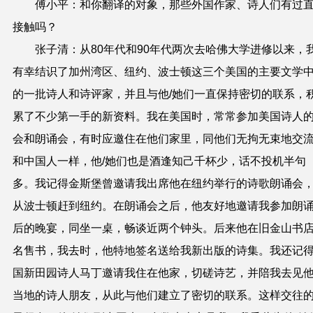
傅小平：和你翻译的对象，那些外国作家、诗人们有过
接触吗？
张子清：从80年代和90年代两次去哈佛大学进修以来，
有幸结识了加州湾区、纽约、波士顿这三个美国的主要文学
的一批诗人和诗评家，并且与他/她们一直保持密切的联系，
累了不少第一手的新资料。我在美国时，常常参加美国诗人
会和朗诵会，有时应邀住在他们家里，同他们无拘无束地交
和中国人一样，他/她们也是酒逢知己千杯少，话不投机半句
多。我记得金斯堡曾邀请我出席他在纽约举行的诗歌朗诵会
从波士顿赶到纽约。在朗诵会之后，他友好地邀请我参加朗
后的晚宴，同坐一桌，畅谈近两个钟头。后来他在旧金山书
名售书，我去时，他特地签名送给我新出版的诗集。我还记
国新田园诗人马丁邀请我住在他家，切磋诗艺，并陪我去见
当地的诗人朋友，从此与他们建立了密切的联系。这样交往