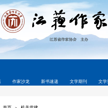
态
作家沙龙
新书速递
文学期刊
文学
首页
机关党建
>