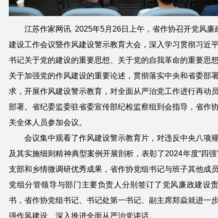
江苏作家网讯 20
25
年5月
26
日
上
午，省作协召开党风廉
建设工作会议
暨作风建设警示教育大会
，
深入学习贯彻
习近
书记关于党的建设的重要思想、关于党的自我革命的重要思
关于加强党的作风建设的重要论述，
贯彻
落实中央和省委部
求
，
开展作风建设警示教育，对全面从严治党工作进行再动
部署
。
省纪委监委
驻
省委宣传部
纪检
监察组
到会指导，省作
关全体人员参加会议。
会议集中观看了作风建设警示教育片，对违反中央八项
及其实施细则精神典型案例开展剖析，表彰了2024年度“四强
支部和乡情微调研优秀成果，省作协党组书记与班子其他成
党组分管领导与部门主要负责人分别签订了党风廉政建设
书，省作协党组书记、书记处第一书记、副主席郑焱就进一
强作风建设、深入推进全面从严治党讲话。