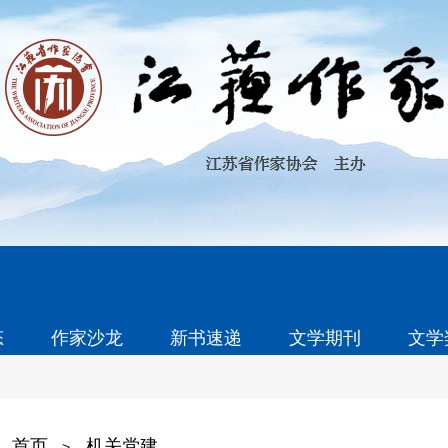
态
作家沙龙
新书速递
文学期刊
文学
首页
机关党建
>