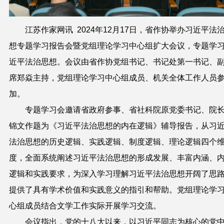
江苏作家网讯 2024年
1
2
月
17
日，省作协举办习近平法
想专题学习报告会
暨
党组理论学习中心组扩大会议，专题学
近平
法治
思想。会议由省作协党组书记、书记处第一书记、
席郑焱主持，党组理论学习中心组成员、
机关全体工作人员
加。
专题学习会邀请省政府参事、省社科院原党委书记、院
锦文作题为《习近平法治思想的内在逻辑》辅导报告，
从
习
法治思想的
历史逻辑、
实践逻辑
、
制度逻辑
、理论逻辑四
个
度，全面系统
阐述习近平法治思想的
形成发展、丰富内涵、
逻辑
和实践要求
，
为深入学习理解习近平法治思想开阔了思
提供了具有学术价值和实践意义的指引和帮助。党组理论学
心组成员结合文学工作实际开展学习交流。
会议指出，党的十八大以来，以习近平同志为核心的党