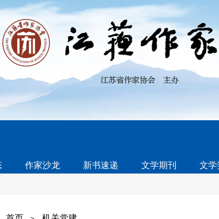
态
作家沙龙
新书速递
文学期刊
文学
首页
机关党建
>