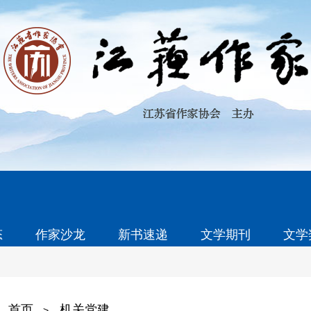
态
作家沙龙
新书速递
文学期刊
文学
首页
机关党建
>