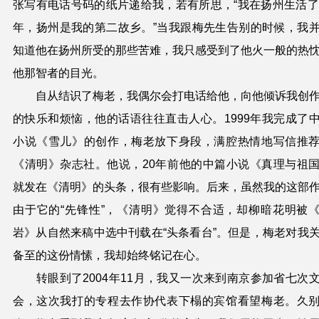
张写有电话号码的纸片递给我，若有所思，“我在扬州生活了
年，扬州是我的第二故乡。”当我跟
梅
先生告别的时候
，我
知道他在扬州所受的那些苦难，我只感受到了他火一般的热
他那智者的目光。
自从结识了
梅
老，我偶尔会打电话给他，向他倾诉我创
的快乐和烦恼，他的话语往往直击人心。1999年我完成了
小说《雪儿》的创作，
梅
老放下身段，满腔热情地写信推
《清明》杂志社。他说，20年前他的中篇小说《真理与祖
就发在《清明》的头条，很有些影响。后来，虽然我的这部
由于它的“先锋性”，《清明》觉得不合适，却柳暗花明被
岩》从自然来稿中选中刊载在“头条看台”。但是，
梅
老对我
备至的这份情愫，我却始终铭记在心。
转眼到了2004年11月，我又一次来到南京参加省七次
会，这次我打的专程去
作协代表下榻的宾馆看望
梅
老。久