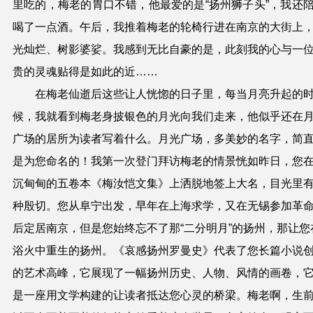
里吃的，梅老的胃口不错，他最爱的是“扬州狮子头”，我还
喝了一点酒。午后，我推着梅老的轮椅行进在南京的大街上
光灿烂、树影婆娑。我感到无比自豪的是，此刻我的心与一
贵的灵魂贴得是如此的近……
在梅老仙逝后这些让人恍惚的日子里，每当月亮升起的
候，我就看到梅老身披银色的月光向我们走来，他似乎还在
广场的居所为读者写着什么。月光广场，多美妙的名字，简
是为您命名的！我第一次登门拜访梅老的情景恍如昨日，您
沉甸甸的五卷本《梅汝恺文集》上洒脱地签上大名，目光里
种殷切。您从阜宁出发，早年在上海求学，又在无锡参加革
后定居南京，但是您始终忘不了那“二分明月”的扬州，那让您
浴火中重生的扬州。《哀感扬州罗曼史》代表了您长篇小说
的艺术高峰，它展现了一幅扬州历史、人物、风情的画卷，
是一座用文学构建的让读者抵达您心灵的桥梁。梅老啊，生