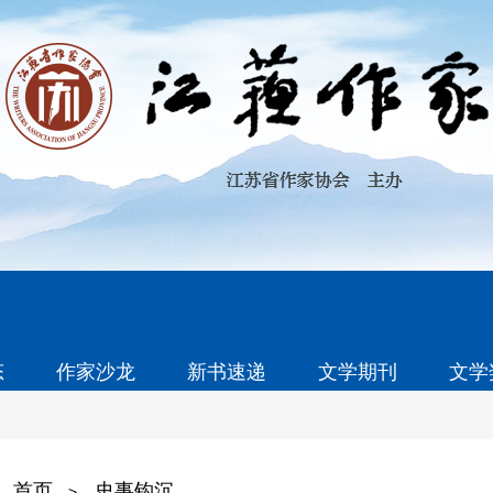
态
作家沙龙
新书速递
文学期刊
文学
首页
史事钩沉
>