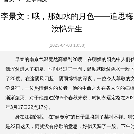
李景文：哦，那如水的月色——追思梅
汝恺先生
(2023-04-03 10:38)
早春的南京气温竟然高攀到28度，在明媚的阳光中人们
佛浑然进入了初夏。时间只过了一周，温度就陡然跳水一般
了20度。在这阴风四起、阴雨绵绵的深夜，一位令人尊敬的
学耆宿，一位热情似火的长者，他的生命之火在省人医的病
渐渐熄灭。对于他走过的95个春秋来说，时间永远定格在202
年3月17日22点17分。
身在江都的我，在“倒春寒”的日子里嗅到了某种不祥。特
是22日这天，雨就没有停歇的意思，好似天漏了一般。下午