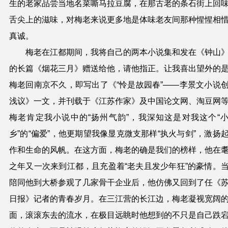
生的老家品尝当地名菜嘶马拉豆腐，在那古老的条石街上回
舌尖上的滋味，对
梅
老来说更多地是体味老友间那种惺惺相
真诚。
梅
老在江都期间，我将自己的两本小说集和发在《钟山
的长篇《烟花三月》赠送给他，请他指正。让我喜出望外的
梅
老回南京不久，即写出了《“怜是故园春”——李景文小说
浅议》一文，并刊载于
《江苏作家》及中国论文网
、
淘豆网
梅
老肯定我小说中的“扬州气韵”，我深知这是对我这个“
乡”的“偏爱”，他更期望我像
显克微支
那样“执火与剑”，激扬
作和生命的风帆。在这方面，
梅
老的确是我们的榜样，他在
之年又一次来到江都，且充盈着“老夫且发少年狂”的豪情。
陪同他到大桥参观了几家骨干企业后，他仿佛又回到了任《
日报》记者的青春岁月。在三江营的长江边，
梅
老凝视宽阔
面，滚滚东去的流水，在极目远眺时他想到的不只是自己跌