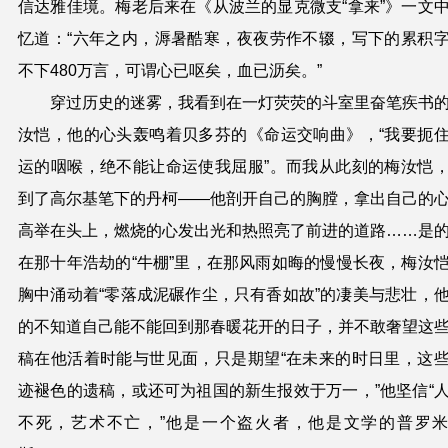
信达雅佳境。
梅
老后来
在《从波兰的显克微支“拿来”》一文
忆道：“六年之内，溽暑酷寒，夜夜劳作不辍，写下的累积
不下480万言，可谓心已呕矣，血已沥矣。
”
穿过历史的迷雾，我看到在一灯荧荧的斗室里奋笔疾书
汝恺
，他的心头轰鸣着贝多芬的《命运交响曲》，“我要扼
运的咽喉，绝不能让命运使我屈服”。而我从此刻的
梅汝恺
到了高尔基笔下的
丹柯
——他
剖开自己的胸膛
，
拿出自己的
高举在头上
，
燃烧的心发出光和热照亮了前进的道路
……是
在那十年浩劫的
“牛棚”
里，在那风雨如晦的慢慢长夜，
梅汝
胸中涌动着“零落成泥碾作尘，只有香如故”的凄美与悲壮，
的不知道自己能不能回到那春暖花开的日子，并不敢奢望这
稿在他活着时能与世见面，只是期望“在未来的时日里，这
迹褪色的遗稿，或还可为祖国的新生报效于万一，”他坚信“
不死，艺术不亡，”他是一个盗火者，他是文学的普罗