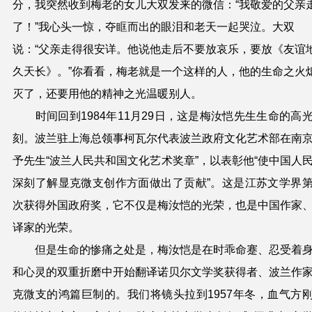
分，我突然收到梅老的女儿大双发来的微信：“我敬爱的父亲
了！”我心头一惊，夺眶而出的眼泪和老天一起哭泣。大双
说：“父亲走得很安详。他说他走后不要放哀乐，要放《友谊
久天长》。”你看看，梅老就是一个这样的人，他的生命之火
灭了，还要用他的精神之光温暖别人。
时间回到
1984年11月29日，
这是
梅汝恺
先生生命的高
刻。
波兰驻上海总领事柯瓦尔代表波兰政府文化艺术部在南
予
先生
“波兰人民共和国文化艺术奖章”
，以表彰
他“使中国人
深刻了解显克微支创作方面做出了贡献”。这是江苏文学界
次获得外国政府奖
，它不仅是
梅汝恺
的光荣，也是中国作家
译家的光荣。
但是生命的惨痛之处是，
梅汝恺
是在
时乖命蹇
、
忍受着
和心灵的
双重
折磨
中开始翻译
诺贝尔文学奖获得者、波兰作
克微支
的
鸿篇巨制
的。我们将镜头拉到
1957年冬，
血气方