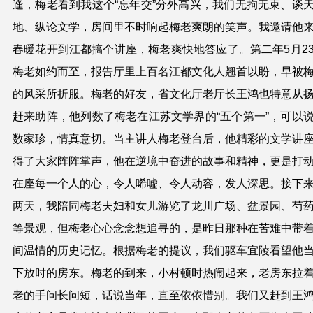
逢，
梅
老看到我这个“忘年交”分外高兴，我们无拘无束、谈
地、纵论文学，房间里不时响起
梅
老爽朗的笑声。我邀请他
春暖花开到江都搞个讲座，
梅
老爽快地答应了。第二年5月2
梅
老如约而至，报告厅里上百名江都文化人翘首以盼，早被
的风采所折服。
梅
老的好友，省文化厅老厅长王鸿也特意从
赶来助阵，他列数了
梅
老在江苏文学界的“五个第一”，可以
数家珍，情真意切。当主讲人
梅
老登台后，他精彩的文学讲
得了大家阵阵掌声，他在逆境中奋进的故事和精神，更是打
在座每一个人的心，令人唏嘘、令人动容，发人深思。接下
两天，我陪同
梅
老夫妇和女儿游览了龙川广场、盆景园、芍
等景观，但
梅
老心心念念想追寻的，是昨日那种在苦难中带
间温情的历史记忆。根据
梅
老的提议，我们驱车宜陵看望他
下放时的房东。
梅
老的到来，小村顿时热闹起来，老房东拉
老的手问长问短，话说当年，直至依依惜别。我们又赶到王