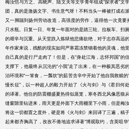
梅汝恺
与
方之、高晓声、陆文夫等文学青年组成“探求者”文
团，
真的是激扬文字、书生意气呀！不料当头一棒被打成右
又一脚踹到扬州劳动改造，高强度的劳作，逼得他一次竟要
只水瓶。日复一日、年复一年面对的是踏三轮、拉板车、扫
的艰辛与沉重。从天堂跌入炼狱他悲痛欲绝，对于志存高远
年作家来说，残酷的现实如同严寒霜冻禁锢着他的灵魂，他
自己真的是行尸走肉了！但是，在“身处江海，志怀邦国”的
支撑下，他最终从沉沦的“小我”走了出来，
在
一
种
极其
恶劣
治环境和
“一箪食，一瓢饮”的茹苦含辛
中开始了他自我救赎的
慢长征”，以一种超人的毅力
开始了《火与剑》
与
《
君归何
的
译著。
他住的防震棚盛夏热得似蒸笼，寒冬西北风像恶狼
缝窗隙里钻进来，雨天更是外面下大雨棚里下小雨，但是
梅
将这一切都置之度外，硬是将
《火与剑》
来回译了三遍，稿
起来都齐胸高了，孜孜不倦地追求译著“博观取约，含英咀华