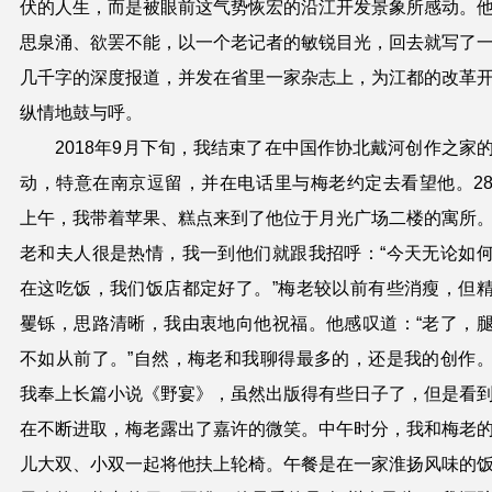
伏的人生，而是被眼前这气势恢宏的沿江开发景象所感动。
思泉涌、欲罢不能，以一个老记者的敏锐目光，回去就写了
几千字的深度报道，并发在省里一家杂志上，为江都的改革
纵情地鼓与呼。
2018年9月下旬，我结束了在
中国作协北戴河创作之家
动，特意在南京逗留，并在电话里与梅老约定去看望他。2
上午，我带着苹果、糕点来到了他位于月光广场二楼的寓所
老和夫人很是热情，我一到他们就跟我招呼：“今天无论如
在这吃饭，我们饭店都定好了。”梅老较以前有些消瘦，但
矍铄，思路清晰，我由衷地向他祝福。他感叹道：“老了，
不如从前了。”自然，梅老和我聊得最多的，还是我的创作
我奉上长篇小说《野宴》，虽然出版得有些日子了，但是看
在不断进取，梅老露出了嘉许的微笑。中午时分，我和梅老
儿大双、小双一起将他扶上轮椅。午餐是在一家淮扬风味的