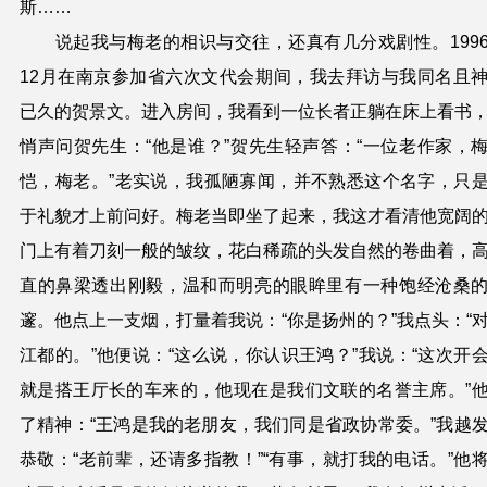
斯……
说起我与梅老的相识与交往，还真有几分戏剧性。199
12月在南京参加
省六次
文代
会
期间，我去拜访与我同名且
已久的贺景文。进入房间，我看到一位长者正躺在床上看书
悄声问贺先生：“他是谁？”贺先生轻声答：“
一位
老作家，
恺
，
梅
老
。”老实说，我孤陋寡闻，并不熟悉这个名字，只
于礼貌才上前
问好。
梅
老当即坐了起来，我这才看清他宽阔
门上有着刀刻一般的皱纹，花白稀疏的头发自然的卷曲着，
直的鼻梁透出刚毅，温和而明亮的眼眸里有一种饱经沧桑
邃。他点上一支烟，打量着我说
：“你是扬州的？”我点头：“
江都的。”他便说：“这么说，你认识王鸿？”我说：“这次开
就是搭王厅长的车来的，他现在是我们文联的名誉主席。”
了精神：“王鸿是我的老朋友，我们同是省政协常委。”我越
恭敬：“老前辈，还请多指教！”“有事，就打我的电话。”他