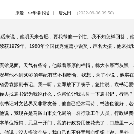
来源：中华读书报 | 唐先田
(2022-09-06 09:50)
话来说，他明天来合肥，要我帮他一个忙。我不知怎样回答，
获1979年、1980年全国优秀短篇小说奖，声名大振，他来
馆见面。天气有些冷，他戴着厚厚的棉帽，棉大衣厚而灰黑，
况与他不到50岁的年纪有些不相吻合。我想，为了小说，他实
省委袁振副书记。我一听，立即放下了筷子，急忙说，袁书记爱
你去找袁书记为我说什么，你帮忙让我去见一下袁书记，行吗？
袁书记对文艺界又非常友善，他自己经常写诗，书法也很好，名
说，我现在是马鞍山市文化局的一名行政工作人员，行政经费
本单位报销，元旦一开门，我的行政费用便花光了，口袋里一大
。他说，没人提这个头，我自己也不好意思向组织上说。另外，