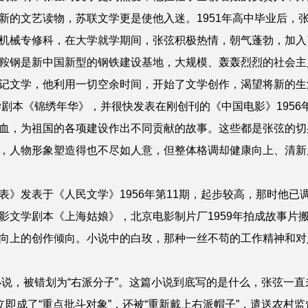
新的文艺读物，苏联文学更是使他入迷。1951年高中毕业后，
机械专修科，在大学就学期间，张弦积极热情，朝气蓬勃，加入了
鞍钢是新中国新型的钢铁建设基地，大规模、轰轰烈烈的社会主
记文学，他利用一切空余时间，开始了文学创作，渴望将新的生
剧本《锦绣年华》，并很快发表在刚创刊的《中国电影》1956
血，为祖国的各项建设作出不同贡献的故事。这些都是张弦的切
，人物形象塑造得也不尽如人意，但整体格调却健康向上、清新
发表于《人民文学》1956年第11期，起步较高，那时他已调
影文学剧本《上海姑娘》，北京电影制片厂1959年拍成故事片
向上的创作倾向。小说中的白玫，那种一丝不苟的工作精神和对
说，被错划为“右派分子”。这篇小说到底写的是什么，张弦一
立即成了“重点批斗对象”，还被“重新戴上右派帽子”，遣送农村