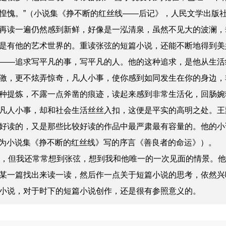
惶愧。”（小说集《挣不断的红丝线——后记》，人民文学出版社
再读一遍仍然感到新鲜，好像是一泓清泉，虽然不见大的波澜，
是有他的艺术世界的。重读张弦的短篇小说，还能不断地得到美
—追求写平凡的事，写平凡的人。他的这种追求，是他从生活
激，更不炫弄惊奇，凡人小事，使你感到如同发生在你的身边，
种提炼，不露一点斧凿的痕迹，读起来感到非常生活化，回肠婉
凡人小事，却和社会生活丝丝入扣，这便是平实的高明之处。王
好读的，又是那些比较好读的作品中最严肃最有容量的。他的小
王蒙为小说集《挣不断的红丝线》写的序言《善良者的命运》）。
，但我还常常想到张弦，想到我和他唯一的一次见面的情景。他
某一篇找出来读一读，然后作一点关于短篇小说的思考，依然兴
小说，对于时下的短篇小说创作，还是很有参照意义的。