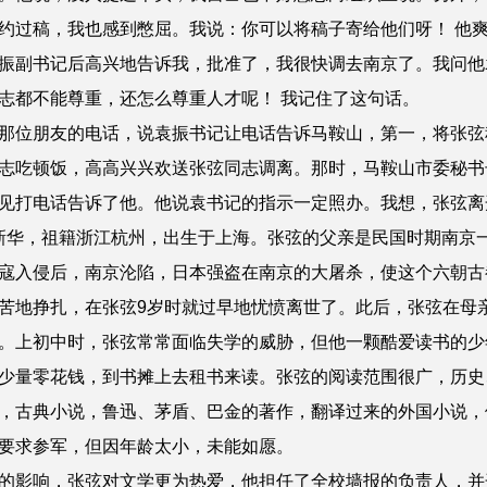
约过稿，我也感到憋屈。我说：你可以将稿子寄给他们呀！ 他
振副书记后高兴地告诉我，批准了，我很快调去南京了。我问他
志都不能尊重，还怎么尊重人才呢！ 我记住了这句话。
位朋友的电话，说袁振书记让电话告诉马鞍山，第一，将张弦
志吃顿饭，高高兴兴欢送张弦同志调离。那时，马鞍山市委秘书
见打电话告诉了他。他说袁书记的指示一定照办。我想，张弦离
张新华，祖籍浙江杭州，出生于上海。张弦的父亲是民国时期南京
寇入侵后，南京沦陷，日本强盗在南京的大屠杀，使这个六朝古
苦地挣扎，在张弦9岁时就过早地忧愤离世了。此后，张弦在母
。上初中时，张弦常常面临失学的威胁，但他一颗酷爱读书的少
少量零花钱，到书摊上去租书来读。张弦的阅读范围很广，历史
，古典小说，鲁迅、茅盾、巴金的著作，翻译过来的外国小说，
要求参军，但因年龄太小，未能如愿。
影响，张弦对文学更为热爱，他担任了全校墙报的负责人，并