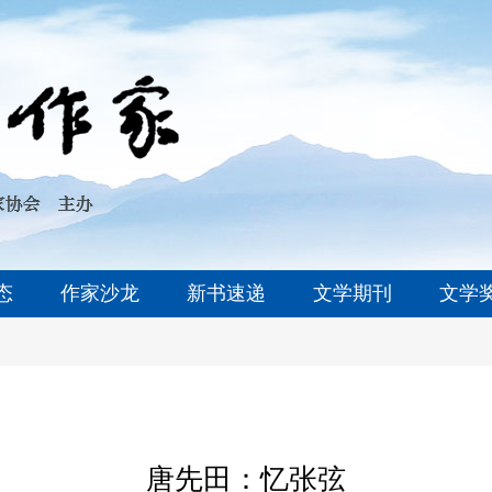
态
作家沙龙
新书速递
文学期刊
文学
唐先田：忆张弦