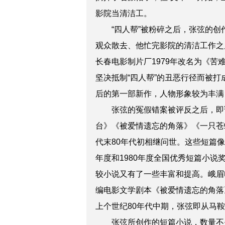
影院当清洁工。
“四人帮”被粉碎之后，张弦的创作
观众散去、他忙完影院的清洁工作之
长春电影制片厂1979年改名为《
坚决抵制“四人帮”的丑恶行径而被
后的第一部新作，人物形象较为丰满
张弦的冤假错案被评反之后，即调到
台》《被爱情遗忘的角落》《一只苍
代末80年代初相继问世。这些短篇
年度和1980年度全国优秀短篇小
较小说又有了一些丰富和提高。峨眉电
编电影文学剧本《被爱情遗忘的角落
上个世纪80年代中期，张弦即从马
张弦所创作的短篇小说，数量不是很