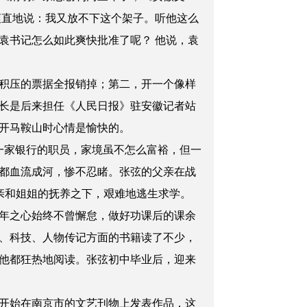
爽直地说：我又放不下这个架子。听他这么
袁书记怎么如此爽快批准了呢？ 他说，袁
积压的票据全报销掉；第二，开一个像样
长是后来担任《人民日报》驻安徽记者站
开马鞍山时心情是愉快的。
一家银行的职员，家境虽不怎么富裕，但一
都血流成河，惨不忍睹。张弦的父亲在战
亲和姐姐的抚养之下，艰难地逃生求学。
年之心始终不曾懈怠，做好功课后的课余
、科技、人物传记方面的书籍读了不少，
他都狂热地阅读。张弦初中毕业后，迎来
开始在南京市的文艺刊物上发表作品，这