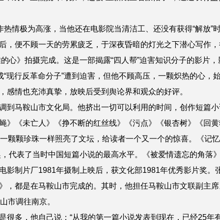
热情极为高涨，当他还在电影院当清洁工、还没有获得“解放”
后，便不顾一天的劳累疲乏，于深夜昏暗的灯光之下潜心写作，
苦难的心》拍摄完成。这是一部揭露“四人帮”迫害知识分子的影片
打成“现行反革命分子”遭到迫害，但他不顾高压，一颗炽热的心，
，感情也充沛真挚，放映后受到舆论界和观众的好评。
马鞍山市文化局。他挤出一切可以利用的时间，创作短篇小说
蝇》《未亡人》《挣不断的红丝线》《污点》《银杏树》《回黄
像一颗颗珍珠一样照亮了文坛，给读者一个又一个的惊喜。《记忆
说奖，代表了当时中国短篇小说的最高水平。《被爱情遗忘的角落
影制片厂1981年摄制上映后，获文化部1981年优秀影片奖。
》，都是在马鞍山市完成的。其时，他担任马鞍山市文联副主席
鞍山市调往南京。
多，他自己说：“从我的第一篇小说发表到现在，已经25年