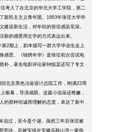
张弦考入了在北京的华北大学工学院，第二
新民主主义青年团。1953年张弦大学毕
义建设新生活，对年轻的张弦感染至深。
活新的感受用文学的方式表达出来。
年第2期上，剧本描写一群大学毕业生走上
身感受。《锦绣年华》是张弦初次尝试电
质朴，著名电影评论家钟惦棐还写了专文
回北京黑色冶金设计总院工作，刚满22周
搬上银幕，导演成荫。这篇小说虽还稚嫩，
人的那种坦诚而理解的态度，表达了新中
直未说过，至今是个谜。虽然三年后张弦被
监督劳动，后被安排在安徽马鞍山市一家电