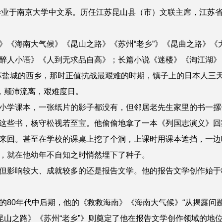
业于南京大学中文系。历任江苏昆山县（市）文联主席，江苏
《海南大气候》《昆山之路》《苏州“老乡”》《昆曲之路》《
醉人小语》《人到无求品自高》；长篇小说《迷楼》《淘江湖》
苏盐城的西乡，那时正值抗战最艰难的时期，镇子上的日本人三天
”，颠沛流离，艰难度日。
学课本，一张纸片的影子都没有，但邻居老先生家里的书一摞
这些书，杨守松视若至宝。他偷偷地拿了一本《列国志演义》回
来回。甚至在学校的课桌上挖了个洞，上课时用课本遮挡，一边
就在他幼年不自知之时悄然埋下了种子。
影响较大、成就较多的还是报告文学。他的报告文学创作始于8
0年代中后期，他的《救救海南》《海南大气候》“从揭露问题
昆山之路》《苏州“老乡”》则奠定了他在报告文学创作领域的地