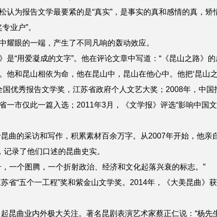
认为报告文学最要紧的是“真实”，是事实的真和感情的真，矫
奖专业户”。
耀眼的一端，产生了不同凡响的轰动效应。
“用爱凝成的文字”。他在评论文章中写道：“《昆山之路》的
。他和昆山相依为命，他在昆山中，昆山在他心中。他把‘昆山之
全国优秀报告文学奖，江苏省政府个人文艺大奖；2008年，中国
一市仅此一篇入选；2011年3月，《文学报》评选“影响中国
昆曲的采访和写作，积累素材百余万字。从2007年开始，他亲自
当，记录了他们口述的昆曲史实。
，一个图腾，一个折射政治、经济和文化起落兴衰的标志。”
省“五个一工程”奖和紫金山文学奖。2014年，《大美昆曲》
起昆曲业内外极大关注。著名昆剧表演艺术家蔡正仁说：“杨先生