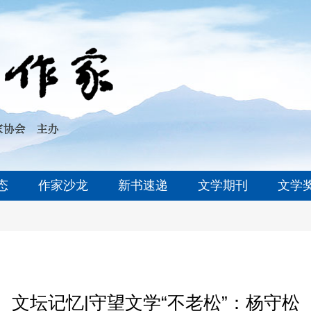
态
作家沙龙
新书速递
文学期刊
文学
文坛记忆|守望文学“不老松”：杨守松