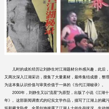
儿时的成长经历让刘静生对江湖题材分外感兴趣，此后
又两次深入江湖采访，搜集了大量素材，最终集结成册，整
为这本集认识价值与审美价值于一体的《当代江湖秘录》。
2000年，刘静生又以“流星”为原型，出版了小说《江湖
年》。这部新闻调查式的纪实文学作品，描写了江湖上的藏
垢和藏龙卧虎，全景似地披露了江湖人士的生存状况，生动