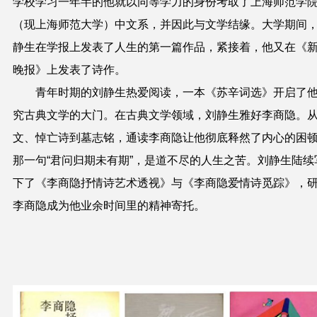
学校学习一年半的他就以同等学力的身份考取了上海师范学
（现上海师范大学）中文系，并因此与文学结缘。大学期间
静生在学报上发表了人生的第一篇作品，紧接着，他又在《
晚报》上发表了诗作。
青年时期的刘静生热爱阅读，一本《苏辛词选》开启了
究古典文学的大门。在古典文学领域，刘静生雅好李商隐。
文、悼亡诗到墓志铭，通读李商隐让他彻底释然了内心的困
那一句“君问归期未有期”，是道不尽的人生之苦。刘静生陆续
下了《李商隐抒情诗艺术透视》与《李商隐爱情诗觅踪》，
李商隐成为他业余时间里的精神寄托。