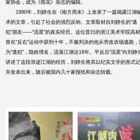
家协会，成为《雨花》杂志的编辑。
1990年，刘静生在《南方周末》上发表了一篇揭露江湖
术的文章，引起了社会的强烈反响。文章取材自刘静生的“逃
犯”朋友——“流星”的真实经历。这位昔日的浙江美术学院高
曾在“反右”运动中获刑十年，不服判决的他从劳改农场逃跑，
为“逃犯”，隐姓埋名，流落江湖达18年。平反后“流星”向刘静
讲述了这段浪迹江湖的经历，刘静生将其以纪实文学的形式
并发表出来，随后被国内几十家报纸和杂志转载。