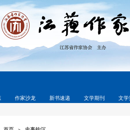
态
作家沙龙
新书速递
文学期刊
文学
首页
史事钩沉
>