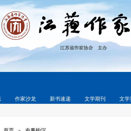
态
作家沙龙
新书速递
文学期刊
文学
首页
史事钩沉
>