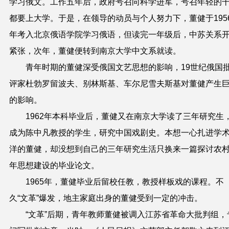
学习俄文。工作五年后，政府号召向科学进军，号召年轻的
都要上大学。于是，在领导的动员与个人努力下，董健于195
年考入北京俄语学院学习俄语，但读完一年级后，中苏关系
紧张，次年，董健便转到南京大学中文系就读。
青年时期的董健深受俄国文艺思想的影响，19世纪俄国
评家杜勃罗留波夫、别林斯基、车尔尼雪夫斯基对董健产生
的影响。
1962年本科毕业后，董健又在南京大学读了三年研究生
成为陈中凡教授的学生，研究中国戏剧史。本想一心扎进学
洋的董健，却没想到自己的三年研究生活只换来一篇探讨农
年思想建设的毕业论文。
1965年，董健毕业后留校任教，教授样板戏的课程。不
久“文革”爆发，地主家庭出身的董健受到一定的冲击。
“文革”后期，青年教师董健被调入江苏省革命大批判组，