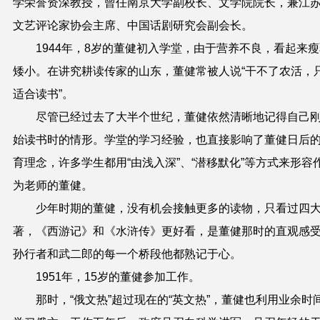
学荣誉资深教授，曾任南京大学副校长、文学院院长，兼江
文艺评论家协会主席、中国话剧研究会副会长。
1944年，8岁的董健初入学堂，由于营养不良，看起来瘦
矮小。在讲究耕读传家的山东，董健常被人说“干不了农活，
适合读书”。
尽管已经过去了大半个世纪，董健依然清晰地记得自己
始读书时的情形。学堂的学习经验，也直接影响了董健日后
育理念，许多学生都用“由浅入深”、“潜移默化”等方式来形容
为老师的董健。
少年时期的董健，没有机会接触更多的读物，只看过四
著，《西游记》和《水浒传》更好看，是董健那时的直观感
孙行者和武二郎的每一个桥段他都熟记于心。
1951年，15岁的董健参加工作。
那时，“俄文热”超过现在的“英文热”，董健也利用业余时