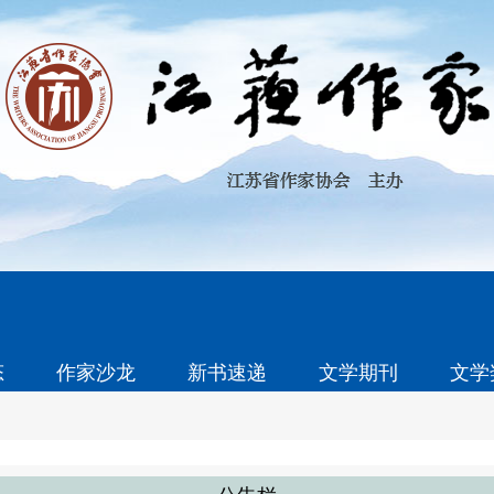
态
作家沙龙
新书速递
文学期刊
文学