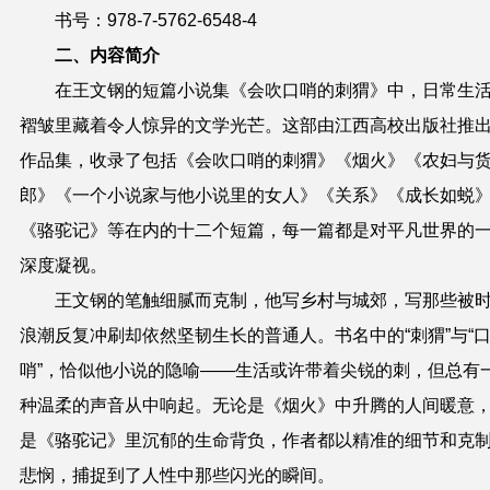
书号：978-7-5762-6548-4
二、
内容简介
在王文钢的短篇小说集《会吹口哨的刺猬》中，日常生
褶皱里藏着令人惊异的文学光芒。这部由江西高校出版社推
作品集，收录了包括《会吹口哨的刺猬》《烟火》《农妇与
郎》《一个小说家与他小说里的女人》《关系》《成长如蜕
《骆驼记》等在内的十二个短篇，每一篇都是对平凡世界的
深度凝视。
王文钢的笔触细腻而克制，他写乡村与城郊，写那些被
浪潮反复冲刷却依然坚韧生长的普通人。书名中的“刺猬”与“
哨”，恰似他小说的隐喻——生活或许带着尖锐的刺，但总有
种温柔的声音从中响起。无论是《烟火》中升腾的人间暖意
是《骆驼记》里沉郁的生命背负，作者都以精准的细节和克
悲悯，捕捉到了人性中那些闪光的瞬间。