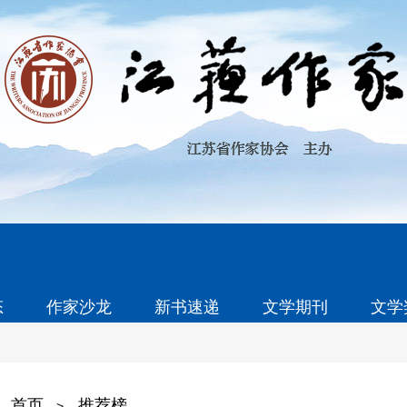
态
作家沙龙
新书速递
文学期刊
文学
首页
推荐榜
>