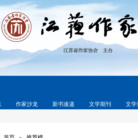
态
作家沙龙
新书速递
文学期刊
文学
首页
推荐榜
>