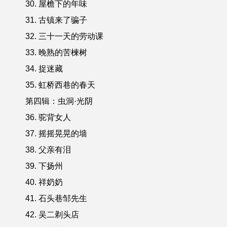
30. 屋檐下的年味
31. 古镇来了骗子
32. 三十一天的劳动课
33. 晚熟的苦楝树
34. 捉迷藏
35. 虹桥西巷的春天
第四辑：虫洞·光阴
36. 驼背女人
37. 摇摇晃晃的墙
38. 父亲有泪
39. 下扬州
40. 祥奶奶
41. 石头巷邹先生
42. 吴二剃头店