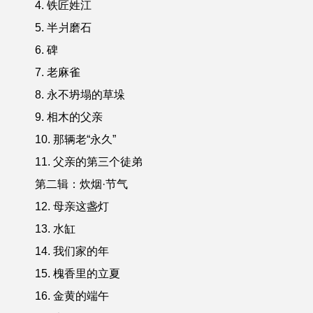
4. 铁匠姓江
5. 半爿磨石
6. 碑
7. 老麻雀
8. 永不坍塌的草垛
9. 相木的父亲
10. 那辆老“永久”
11. 父亲的第三个徒弟
第二辑：炊烟·节气
12. 母亲这盏灯
13. 水缸
14. 我们家的年
15. 槐香里的立夏
16. 金黄的端午