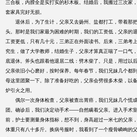
三合板，内膛全是实打实的杉木板。结婚后，我搬过三次家
套家具完好无损。
退休后，为了生计，父亲又去扬州、盐都打工，带着那
头。那时是我们家最为困难的时期，我们的工资低，父亲的
工资更低，只有几十元，三弟正在外面读书。后来，三弟考
究生，做了大学教师，结婚生子，父亲才算真正喘了一口气
底退休。斧头也跟着他退居二线：劈木柴了。只是，用过以
父亲依旧小心磨好，按时保养。每年春节，我们兄妹几个都
母这里团聚一下。除了准备好吃的，父亲会劈很多木柴，以
炉引火之用。
偶尔一次身体检查，父亲被查出胃癌，我们兄妹几个慌
团。确诊后，我们决定动手术——自然瞒着父亲。进入手术
前，护士要测量身体指标，想不到，身高超过一米七的父亲
体重只有八十多斤。换病号服时，我看到了一个瘦骨嶙峋的