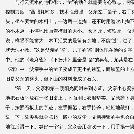
与行云流水的“刨”相比，“凿”的动作就需要专心致志，需
控制力度。“凿眼耗时多，技术性最强。父亲左手凿子，右手
头，坐在要凿的木料上，一边凿一边掏，还不时用嘴吹出掏
的小木屑，不停地比画着榫眼的大小。‘长木匠，短铁匠’，父
说，榫眼不能凿大，木工活要的是留有余地，不能‘过’，过了
就无法补救。”这是父亲的“凿”。儿子的“凿”则体现在他的文字
中。他的《老麻雀》《下扬州》里全是“凿”的典范，尤其是在
《碑》中，父亲手中的凿子变成了更小的铁錾，而铁錾的上
旧是父亲的斧头，但下面的材料变成了石头。
“第二天，父亲和第一缕阳光同时来到寺庙。父亲小心翼
地把石板平放在一张旧桌上，下面用旧衣服垫实。父亲蹲下
子，按照石板上的字迹，左手握錾，右手持斧，轻轻地敲打
錾一下，錾尖头就会腾起一股小的灰尘，父亲持錾的手也会
地往后滑一下。錾好一个字，父亲会用嘴吹一下，用手摸一