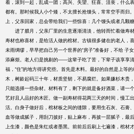
着，滚到一起，乱成一团；高兴、失望、狂喜、沮丧，什么
都有。那时候我人小个矮，不太擅长抢馒头，常常空手而归
上，父亲回家，总会带给我们一些惊喜：几个馒头或者几颗
进了腊月，父亲厂里的生意逐渐清淡，他转而忙着做寿
寿材也称喜材，是给活人做的棺材。古镇很多健在的老人，
未雨绸缪，早早把自己另一个世界的“房子”准备好，不给 子
添麻烦。老人们是挑剔的——这辈子吃了苦，下辈子该享享
福，“住”的地方得讲究些。首先是木料。最好的自然是上等的
木，树龄起码三十年，材质坚韧，不易腐烂。如果嫌杉木贵
只能选择一些杂材。材料有了，剩下的就是备好酒菜，请一
艺好且人品好的木匠。做一副寿材得花两三天的时间，慢工
活。白身子做好后，棺材板之间的缝隙，要用生石灰、石膏
血等做成腻子，用刮刀披好，贴上麻布，再披一层腻子，最
上生漆，颜色是朱红或者墨黑。前前后后刷上七遍漆，棺材