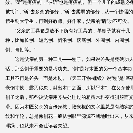
效。“斫”是疼痛的，“被斫”也是疼痛的。但一个儿子的成熟必
被“斫”，“斫”去多余的部分，“斫”去柔弱的部分，从一个怯懦
榜生到大学生，再到好教师、好作家，父亲的“斫”功不可没。
“父亲的工具箱是放不下所有好工具的，单刨子就有十几
种，比如长刨、短光刨、斜沿刨、落底刨、外圆刨、内圆刨
刨、弯刨等。”
这是父亲的另一种工具——刨子。如果说斧头是凭硬功
话，那么刨子需要的是巧功夫。“刨”是好木匠的另一个基本功
工具不再是斧头，而是木刨。《天工开物·锤锻》说“刨”是“磨
嵌钢寸铁，露刃秒忽，斜出木口之面，所以平木”。在父亲使
刨子之后，那些被父亲用斧头处理过的粗糙木料变得驯服而
滑。因为木匠父亲的言传身教，陆泉根的文字里总是有结实
纹和年轮，总是像刨花一般从刨眼里源源不断地吐出来，从
浮躁，也从来不会让读者失望。