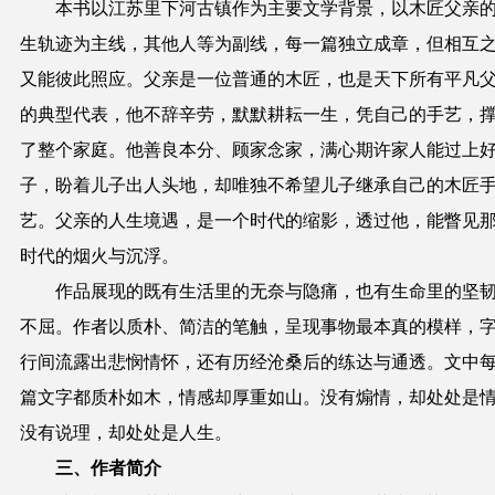
本书以江苏里下河古镇作为主要文学背景，以木匠父亲
生轨迹为主线，其他人等为副线，每一篇独立成章，但相互
又能彼此照应。父亲是一位普通的木匠，也是天下所有平凡
的典型代表，他不辞辛劳，默默耕耘一生，凭自己的手艺，
了整个家庭。他善良本分、顾家念家，满心期许家人能过上
子，盼着儿子出人头地，却唯独不希望儿子继承自己的木匠
艺。父亲的人生境遇，是一个时代的缩影，透过他，能瞥见
时代的烟火与沉浮。
作品展现的既有生活里的无奈与隐痛，也有生命里的坚
不屈。作者以质朴、简洁的笔触，呈现事物最本真的模样，
行间流露出悲悯情怀，还有历经沧桑后的练达与通透。文中
篇文字都质朴如木，情感却厚重如山。没有煽情，却处处是
没有说理，却处处是人生。
三、作者简介