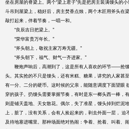
坐在房屋的脊梁上。两个“梁上君子”先是把房主装满馒头的小
斗吊到屋梁上，稳好后，房主焚香点烛，两个木匠用斧头在
敲打起来，伴着节奏，一唱一和。
“良辰吉日把梁上。”
“荣华富贵万年长。”
“斧头朝上，敬祝主家万寿无疆。”
“斧头朝下，福气、财气一齐进家。”
鞭炮声响后，高潮到了，这是所有人喜欢的环节——抢
头。其实抢的不只是馒头，还有米糕、糖果，讲究的人家甚
有一分、二分的硬币。这时候的父亲，能随意调度下面望眼 
穿的孩子。扔馒头需要掌握节奏，有时是东一榔头西一棒，
则是铺天盖地、天女散花。偶尔，失了准星，馒头掉到烂泥
上，脏了，没有关系，会有人捡起来的，剥去外面一层， 迫
及待地塞进嘴里。那种场面绝对热闹：争着、抢着、叫着、