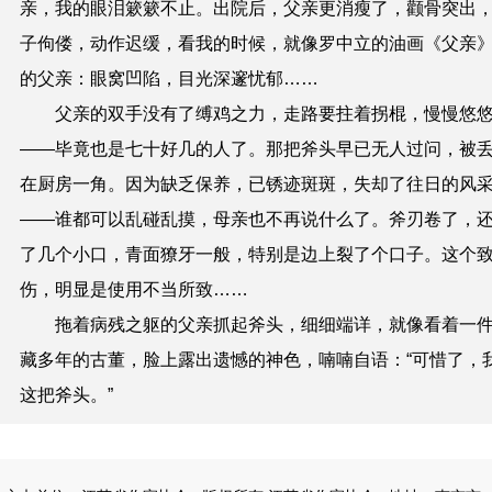
亲，我的眼泪簌簌不止。出院后，父亲更消瘦了，颧骨突出
子佝偻，动作迟缓，看我的时候，就像罗中立的油画《父亲
的父亲：眼窝凹陷，目光深邃忧郁……
父亲的双手没有了缚鸡之力，走路要拄着拐棍，慢慢悠
——毕竟也是七十好几的人了。那把斧头早已无人过问，被
在厨房一角。因为缺乏保养，已锈迹斑斑，失却了往日的风
——谁都可以乱碰乱摸，母亲也不再说什么了。斧刃卷了，
了几个小口，青面獠牙一般，特别是边上裂了个口子。这个
伤，明显是使用不当所致……
拖着病残之躯的父亲抓起斧头，细细端详，就像看着一
藏多年的古董，脸上露出遗憾的神色，喃喃自语：“可惜了，
这把斧头。”