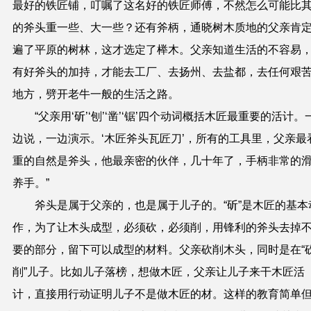
最好的铁匠铺，叮嘱了这名好的铁匠师傅，不然怎么可能比
的斧头重一些、大一些？还有斧柄，通晓树木质地的父亲肯
遍了平原的树林，这才选定了榉木。父亲知道生活的不容易
有好斧头的加持，才能去工厂、去扬州、去盐都，去任何艰
地方，劈开老牛一般的生活之路。
“父亲用‘斫’‘刨’‘凿’‘锯’四个动词概括木匠最重要的活计。
边说，一边演示。‘木匠斧头瓦匠刀’，所有的工具里，父亲最
重的自然是斧头，他最亲密的伙伴，几十年了，手柄非常的
养手。”
斧头是属于父亲的，也是属于儿子的。“斫”是木匠的基本
作，为了让木头成型，必须砍，必须削，用锋利的斧头去掉
要的部分，留下可以成型的材料。父亲砍削木头，同时是在“
削”儿子。比如儿子落榜，想做木匠，父亲让儿子来干木匠活
计，直接用行动证明儿子不是做木匠的材。这样的教育简单