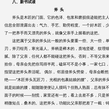
八、新书试读
斧 头
斧头是木匠的门面。它的色泽、包浆和磨损痕迹能把主
信息全部泄露出去：气力、手艺、勤劳程度。一个好木匠，
了一把养手而又漂亮的斧头，就像父亲手上握着的这把。
这把属于父亲的斧头比一般的斧头要重一些、大一些，
刃，斧刃锃亮，寒光逼人。斧柄是榉木的，质地坚硬、纹理
腻。除了父亲，任何人都不能碰这把斧头。否则，不等父亲
拾你，母亲会先把你骂得半死，磕坏可不是小事，一家七口
指望这把斧头养活呢。 偶尔， 邻居借斧头劈柴， 母亲会断然
绝——“木匠斧头瓦匠刀， 光棍的包裹姑娘的腰”， 父亲的斧
就是姑娘的腰，能随随便便让人摸吗？但熟人熟面，总有抹
面子的时候——别慌，家里还有一把，看上去差不多，只是
稍微短点，桑木的。这把斧头，功能比父亲那把差了一截：