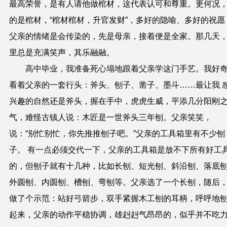
最高荣誉，是有人请他做棺材，这代表认可和尊重。更何况
的是棺材，“棺材棺材，升官发财”，多好的隐喻、多好的祝愿
父亲的情绪是会传染的，先是母亲，接着便是全家。那几天
里总是充满笑声，其乐融融。
高中毕业，我准备死心塌地跟着父亲学这门手艺。我好
看着父亲的一套行头：斧头、刨子、凿子、墨斗……最让我 
兴趣的自然还是斧头，握在手中，虎虎生威，平添几分阳刚
气，难怪古镇人说：木匠是一世斧头三年刨。父亲笑笑，
说：“别忙别忙，你先推推刨子吧。”父亲的工具箱里有不少刨
子。 有一点必须交代一下，父亲的工具箱是放不下所有好工
的，但刨子就有十几种，比如长刨、短光刨、斜沿刨、落底
外圆刨、内圆刨、槽刨、弯刨等。父亲选了一个长刨，随后
做了个示范：站好弓箭步，双手紧握木工刨的耳柄，呼呼地
起来，父亲的动作平稳协调，雄赳赳气昂昂的，似乎并不吃