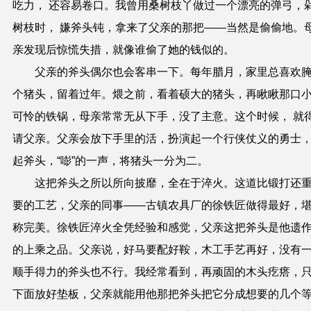
吃力， 还容易卷口。我曾用桑树枝丫做过一个漂亮的弹弓，
树枝时， 嫌斧头钝，拿来了父亲的那把——当然是偷偷地。
亲发现后惊慌失措，就像谁偷了她的钱似的。
父亲的斧头偶尔也会客串一下。每年腊月，家里总喜欢
个猪头，留着过年。煨之前，看着硕大的猪头，再瞅瞅那口
可怜的铁锅，母亲常常无从下手，没了主意。这个时候， 就
请父亲。父亲会放下手里的活，扮演起一个行侠仗义的勇士
起斧头，“嘭”的一声，将猪头一分为二。
这把斧头之所以所向披靡，全在于淬火。这道比锻打还
要的工艺，父亲的同事——古镇农具厂的徐铁匠做得最好，
称完美。徐铁匠淬火全凭经验和感觉，父亲这把斧头是他遗
的上乘之品。父亲说，好马要配好鞍，木工手艺再好，没有
顺手得力的斧头也不行。我经常看到，再顽固的木头疙瘩，
下面放好垫板，父亲就能用他那把斧头把它分成想要的几个