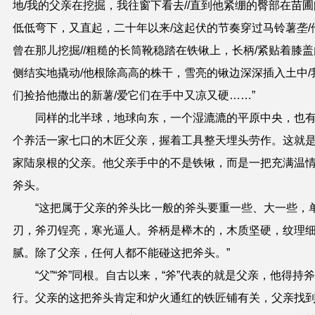
地/我的父亲在挖掘，我往窗下看去//直到他紧绷的臀部在苗圃
低低弯下，又直起，二十年以来/这起伏的节奏穿过马铃薯垄/
曾在那儿挖掘//粗糙的长筒靴稳踏在铁锹上，长柄/紧贴着膝盖
侧结实地撬动/他根除高高的株干，雪亮的锹边深深插入土中/
们捡拾他撒出的新薯/爱它们在手中又凉又硬……”
同样的北半球，地球向东，一个湿漉漉的平原中央，也
个养活一家七口的木匠父亲，握着工具整天埋头劳作。这就
家陆泉根的父亲。他父亲手中的不是铁锹，而是一把充满温
斧头。
“这把属于父亲的斧头比一般的斧头要重一些、大一些，
刃，斧刃锃亮，寒光逼人。斧柄是榉木的，木质坚硬，纹理
腻。除了父亲，任何人都不能碰这把斧头。”
“父”“斧”同根。自古以来，“斧”代表的就是父亲，他得持
行。父亲的这把斧头肯定和炉火通红的铁匠铺有关，父亲找