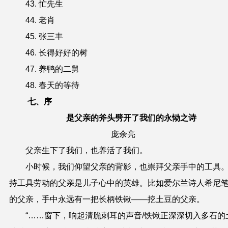
43. 忙先生
44. 老肖
45. 张三丰
46. 长得好好的树
47. 养鸭的二舅
48. 春天的等待
七、序
是父亲的斧头劈开了我们的永恸之诗
庞余亮
父亲生下了我们，也养活了我们。
小时候，我们仰望父亲的背影，也崇拜父亲手中的工具
持工具劳动的父亲是儿子心中的英雄。比如爱尔兰诗人希尼
的父亲，手中永远有一把长柄铁锹——挖土豆的父亲。
“……窗下，响起清脆刺耳的声音/铁锹正深深切入多石的