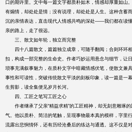
口的期许里。文中每一篇文字都质朴如木，情感却厚重如山
有煽情，却处处是情；没有说理，却处处是人生。这种含蓄
沉的亲情表达，直击现代人情感共鸣的深处——我们都在读
亲的路上，走了很远。
三、散文如年轮，独立而完整
四十八篇散文，篇篇独立成章，可随手翻阅；合则环环
扣，构成一部完整的生命史。作者巧妙运用悬念与细节，让
琐事充满叙事魅力，在质朴文字中暗藏情感伏笔，使散文兼
事性和可读性，突破传统散文平淡的刻板印象，读一篇是一
生剪影，读全集便见岁月长河。
四、工匠之笔写工匠之心
作者继承了父亲“精益求精”的工匠精神，却无刻意雕琢的
气。他以质朴、简洁的笔触，呈现事物最本真的模样，字里
流露出悲悯情怀，还有历经沧桑后的练达与通透。这不仅是