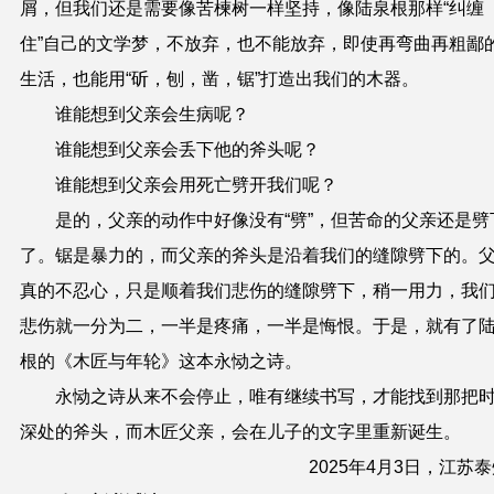
屑，但我们还是需要像苦楝树一样坚持，像陆泉根那样“纠缠
住”自己的文学梦，不放弃，也不能放弃，即使再弯曲再粗鄙
生活，也能用“斫，刨，凿，锯”打造出我们的木器。
谁能想到父亲会生病呢？
谁能想到父亲会丢下他的斧头呢？
谁能想到父亲会用死亡劈开我们呢？
是的，父亲的动作中好像没有“劈”，但苦命的父亲还是劈
了。锯是暴力的，而父亲的斧头是沿着我们的缝隙劈下的。
真的不忍心，只是顺着我们悲伤的缝隙劈下，稍一用力，我
悲伤就一分为二，一半是疼痛，一半是悔恨。于是，就有了
根的《木匠与年轮》这本永恸之诗。
永恸之诗从来不会停止，唯有继续书写，才能找到那把
深处的斧头，而木匠父亲，会在儿子的文字里重新诞生。
2025年4月3日，江苏