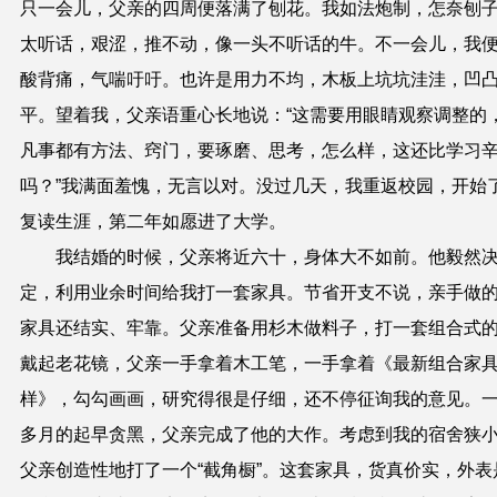
只一会儿，父亲的四周便落满了刨花。我如法炮制，怎奈刨
太听话，艰涩，推不动，像一头不听话的牛。不一会儿，我
酸背痛，气喘吁吁。也许是用力不均，木板上坑坑洼洼，凹
平。望着我，父亲语重心长地说：“这需要用眼睛观察调整的
凡事都有方法、窍门，要琢磨、思考，怎么样，这还比学习
吗？”我满面羞愧，无言以对。没过几天，我重返校园，开始
复读生涯，第二年如愿进了大学。
我结婚的时候，父亲将近六十，身体大不如前。他毅然
定，利用业余时间给我打一套家具。节省开支不说，亲手做
家具还结实、牢靠。父亲准备用杉木做料子，打一套组合式
戴起老花镜，父亲一手拿着木工笔，一手拿着《最新组合家
样》，勾勾画画，研究得很是仔细，还不停征询我的意见。
多月的起早贪黑，父亲完成了他的大作。考虑到我的宿舍狭
父亲创造性地打了一个“截角橱”。这套家具，货真价实，外表