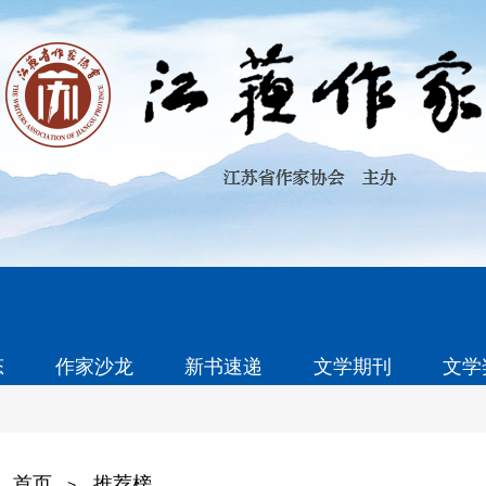
态
作家沙龙
新书速递
文学期刊
文学
首页
推荐榜
>