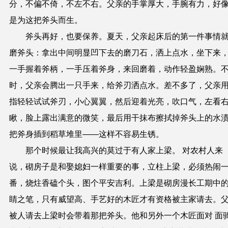
分，不偏不倚，不左不右。父亲的手掌厚大，手腕有力，好
是为这把斧头而生。
斧头再好，也要保养。夏天，父亲起床后的第一件事情
磨斧头：拿出中间明显凹下去的磨刀石，洒上点水，坐下来
一手握着斧柄，一手压着斧身，来回磨着，动作轻盈娴熟。
时，父亲会腾出一只手来，给斧刃洒点水。差不多了，父亲
指轻轻试试斧刃，小心翼翼，然后迎着光亮，吹口气，左看
瞅，脸上露出满意的微笑，最后用干抹布擦拭掉斧头上的水
把斧身插到稻草堆里——这样不容易生锈。
那个时候最让我高兴的莫过于有人家上梁。 对农村人来
说，砌房子是和娶媳妇一样重要的事，立柱上梁，必须热闹
番，烧炷香磕个头，图个平安吉利。上梁是砌房漫长工期中
睛之笔，只有威望高、手艺好的木匠才有资格被主家请去。
被人请去上梁时会带着那把斧头。他和另外一个木匠面对 面