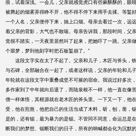
痕，试着深浅。一会儿，父亲就感觉虎口有些麻酥酥的，眼
被腾起的烟雾弄得睁不开，他不得不停下来用手去揉。等錾
一个人名，父亲便停下来，抽上口烟。母亲去看过一次，远
着父亲的背影，大气也不敢喘。母亲告诉我，那段时间，父
觉很不踏实，一天夜里居然叫了起来，把她吓了一跳。父亲
个噩梦，梦到他刻字时把石板錾崩了。”
这段文字实在太了不起了。父亲和儿子，木匠与斧头，
与石碑，全部融合在一起了，或者这样说，父亲的年轮和儿
年轮就在这段文字中重叠成坚不可摧的宿命。我说过好多次
多作家到了中年就向后退了，而陆泉根不一样，他一直在像
僧一样体悟，其根源就在老木匠的斧头里。一下又一下，他
受，他在煎熬，他把自己的生活当成了木料，斫，刨，凿，
是的，还有锯，最为暴力的是锯。不管同不同意，命运总是
断我们的梦想、锯断我们的日子，所有的呐喊都会化为沉默