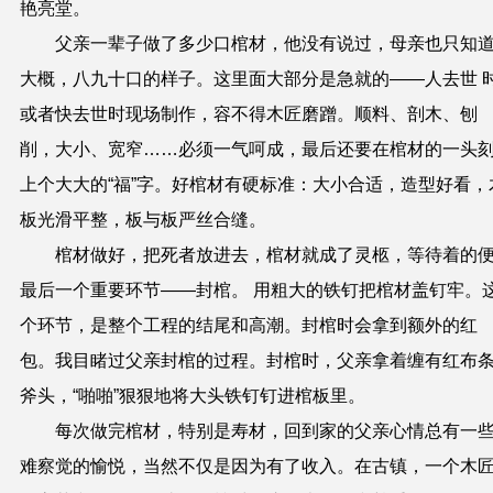
艳亮堂。
父亲一辈子做了多少口棺材，他没有说过，母亲也只知
大概，八九十口的样子。这里面大部分是急就的——人去世 
或者快去世时现场制作，容不得木匠磨蹭。顺料、剖木、刨
削，大小、宽窄……必须一气呵成，最后还要在棺材的一头
上个大大的“福”字。好棺材有硬标准：大小合适，造型好看，
板光滑平整，板与板严丝合缝。
棺材做好，把死者放进去，棺材就成了灵柩，等待着的
最后一个重要环节——封棺。 用粗大的铁钉把棺材盖钉牢。
个环节，是整个工程的结尾和高潮。封棺时会拿到额外的红
包。我目睹过父亲封棺的过程。封棺时，父亲拿着缠有红布
斧头，“啪啪”狠狠地将大头铁钉钉进棺板里。
每次做完棺材，特别是寿材，回到家的父亲心情总有一
难察觉的愉悦，当然不仅是因为有了收入。在古镇，一个木