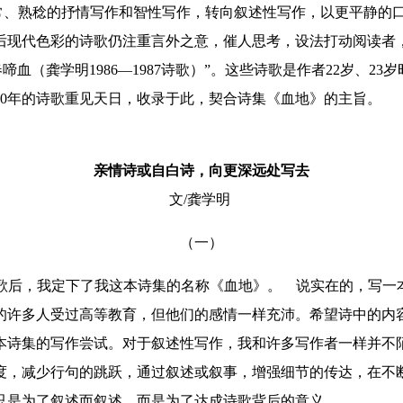
、熟稔的抒情写作和智性写作，转向叙述性写作，以更平静的口
后现代色彩的诗歌仍注重言外之意，催人思考，设法打动阅读者
（龚学明1986—1987诗歌）”。这些诗歌是作者22岁、2
0年的诗歌重见天日，收录于此，契合诗集《血地》的主旨。
亲情诗或自白诗，向更深远处写去
文/龚学明
（一）
歌后，我定下了我这本诗集的名称《血地》。
说实在的，写一本
的许多人受过高等教育，但他们的感情一样充沛。希望诗中的内
诗集的写作尝试。对于叙述性写作，我和许多写作者一样并不
度，减少行句的跳跃，通过叙述或叙事，增强细节的传达，在不
只是为了叙述而叙述，而是为了达成诗歌背后的意义。