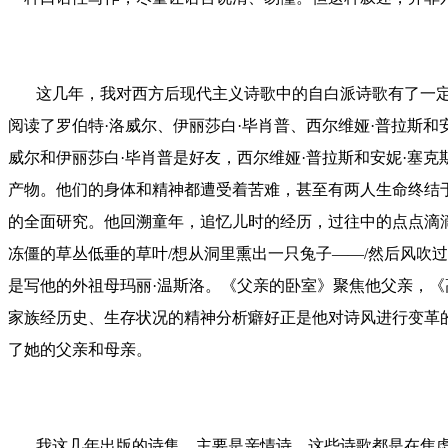
这几年，我对西方后现代主义诗歌中的自白派诗歌有了一定
阅读了罗伯特·洛威尔、伊丽莎白·毕肖普、西尔维娅·普拉斯
威尔和伊丽莎白·毕肖普是好友，西尔维娅·普拉斯和安妮·塞
产物。他们的身体和精神都遭受着苦难，甚至有两人生命终结
的全面研究。他回溯童年，追忆儿时的经历，过往中的点点滴
冻僵的草丛低垂的草叶/想从洞里熏出一只兔子——/然后风吹过
是写他的外祖母玛丽·温斯洛。《父亲的卧室》聚焦他父亲，
家族经历史、生存状况的精神分析癖好正是他对诗风进行变革的结
了她的父亲和母亲。
我这几年出版的诗集，主要是亲情诗。这些诗歌都是在焦虑