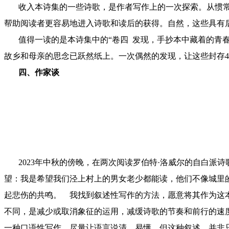
收入本诗集的一些诗歌，是作者写作上的一次探索。从惯常
帮助阅读者更容易地进入诗歌和读后的获得。自然，这些具有
值得一读的是本诗集中的“卷四 发现，手抄本中藏着的青春啼血
故乡和母亲的思念已跃然纸上。一次偶然的发现，让这些封存4
四、作家谈
2023年中秋的傍晚，在两次阅读罗伯特·洛威尔的自白派诗
望：我是希望我们泾上村上的男女老少都能读，他们不像城里
起悲伤的共鸣。
我找到叙述性写作的方法，愿意将其作为这本
不同，是减少或取消象征的运用，减缓诗歌的节奏和前行的速
一种口语性写作，尽量让语言说清、易懂。但这种叙述，并非