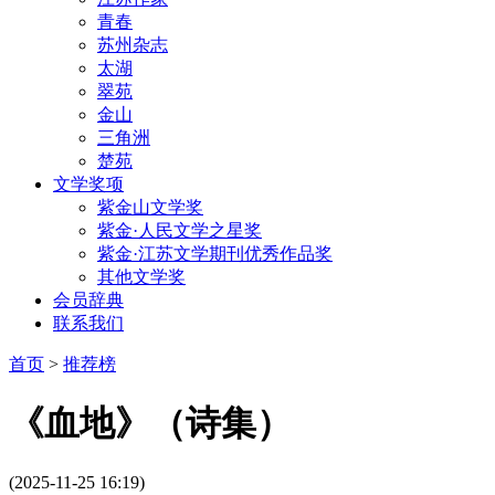
青春
苏州杂志
太湖
翠苑
金山
三角洲
楚苑
文学奖项
紫金山文学奖
紫金·人民文学之星奖
紫金·江苏文学期刊优秀作品奖
其他文学奖
会员辞典
联系我们
首页
>
推荐榜
《血地》（诗集）
(2025-11-25 16:19)