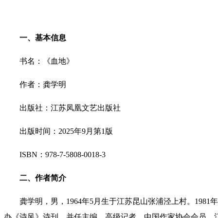
一、基本信息
书名：
《血地》
作者：龚学明
出版社：江苏凤凰文艺出版社
出版时间：2025年9月第1版
ISBN
：
978-7-5808-0018-3
二、作者简介
龚学明，男，1964年5月生于江苏昆山张浦泾上村。
198
办《诗风》诗刊，并任主编。
高级记者，中国作家协会会员，