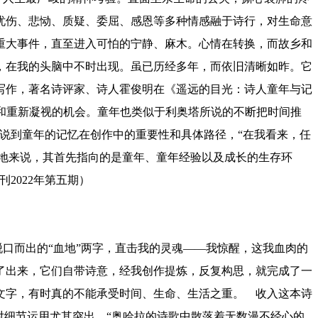
忧伤、悲恸、质疑、委屈、感恩等多种情感融于诗行，对生命意
重大事件，直至进入可怕的宁静、麻木。心情在转换，而故乡和
，在我的头脑中不时出现。虽已历经多年，而依旧清晰如昨。它
作，著名诗评家、诗人霍俊明在《遥远的目光：诗人童年与记
越和重新凝视的机会。童年也类似于利奥塔所说的不断把时间推
说到童年的记忆在创作中的重要性和具体路径，“在我看来，任
生地来说，其首先指向的是童年、童年经验以及成长的生存环
2022年第五期）
而出的“血地”两字，直击我的灵魂——我惊醒，这我血肉的
了出来，它们自带诗意，经我创作提炼，反复构思，就完成了一
文字，有时真的不能承受时间、生命、生活之重。
收入这本诗
对细节运用尤其突出，“奥哈拉的诗歌中散落着无数漫不经心的