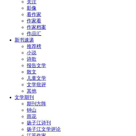
关注
影像
看作家
作家看
作家档案
作品汇
新书速递
推荐榜
小说
诗歌
报告文学
散文
儿童文学
文学批评
其他
文学期刊
期刊方阵
钟山
雨花
扬子江诗刊
扬子江文学评论
江苏作家