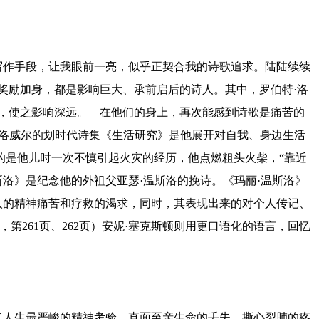
作手段，让我眼前一亮，似乎正契合我的诗歌追求。陆陆续续
奖励加身，都是影响巨大、承前启后的诗人。其中，罗伯特·洛
大，使之影响深远。
在他们的身上，再次能感到诗歌是痛苦的
·洛威尔的划时代诗集《生活研究》是他展开对自我、身边生活
的是他儿时一次不慎引起火灾的经历，他点燃粗头火柴，“靠近
斯洛》是纪念他的外祖父亚瑟·温斯洛的挽诗。《玛丽·温斯洛》
人的精神痛苦和疗救的渴求，同时，其表现出来的对个人传记、
第261页、262页）安妮·塞克斯顿则用更口语化的语言，回忆
人生最严峻的精神考验。直面至亲生命的丢失，撕心裂肺的疼