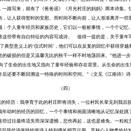
，一路写来，就有了《爸爸谣》《月光村庄的妈妈》两本诗集。
伤，让人获得暂时的安慰。而时间不断向前，让人渐渐离开一些
域：个人童年经历和家族历史，它们以一桩桩事情，一个个记忆
将这些带有自白特征的内容写成诗。
值得一提的是，关于童年写
了典型意义上的‘仪式时间’，他们可以在反复的回忆中获得穿
老的破损的但是又温馨无比的秋千一样不时地荡回来。”他进一步
既指向了生命的出生地又指向了童年经验和存在背景。从生命的出
后还要不断回溯这一特殊的时间和空间。”（文见《江南诗》诗刊
（四）
经历：我孕育于此的村庄即将消失，一位村民长辈见到我后脱口
我年幼时的经历的回忆，一个个事情和画面清晰地从记忆深处跳
这些过往最终流失而深深遗憾，悲伤再起，这也是难免。一粒粒
国后现代诗派纽约派诗人特别擅长细节运用，其核心人物奥哈拉