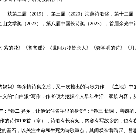
）
。获第二届（2019）、第三届（2020）海燕诗歌奖，第十二届
山文学奖（2023），第八届中国长诗奖（2023），首届余光中诗
的鸟 紫的花》《爸爸谣》《世间万物皆亲人》《龚学明的诗》《
的妈妈》等亲情诗集之后，又一次推出的诗歌力作。《血地》中
主义的“自白派”写作，作者倾力挖掘个人早年生活、家族内容，
”；“卷二 异乡，让他记住名字里的身份”；“卷三 长调， 善感
几年来创作的诗作198首（章），诗歌有长有短，内容有写故乡的，
意的基石，以关注生命和生死为诗歌重点，其间糅杂着喟叹、哲