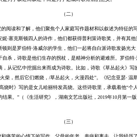
（二）
的阅读和了解，他们聚焦个人家庭写作题材和以叙述为特征的写
和安妮·塞克斯顿四人的诗作，他们都获得普利策诗歌奖，并有其
他
克斯顿则是罗伯特·洛威尔的学生，他们一起将自白派诗歌发扬光
于自杀，诗歌是他们生存的拐杖，是精神分析的避难所。罗伯特
滴，从记忆中挖掘出来而成为诗歌。比如，诗歌《草丛起火》写
火柴，然后它们燃烧，/草丛起火，火漫四处”。《纪念亚瑟· 温
《高烧时》写的是女儿哈丽特发高烧。这些诗歌里，承载着他“个
果。”（《生活研究》，湖南文艺出版社，2019年10月第一版，
（三）
和痛苦的心情下的写作，父母的年老、患病和离去，让我经历了