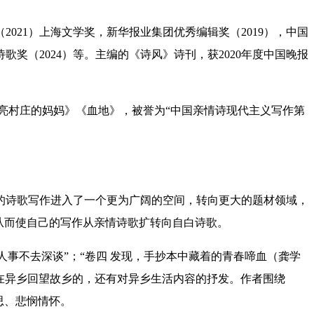
（2021）上海文学奖，新华报业集团优秀编辑奖（2019），中国
歌奖（2024）
等。主编的《诗风》诗刊，获2020年度中国晚报
月亮村庄的妈妈》《血地》，被誉为“中国亲情诗现代主义写作第
的诗歌写作进入了一个更为广阔的空间，转向更大的题材领域，
从而使自己的写作从亲情诗歌扩转向自白诗歌。
的人事不去深谈”；“卷四 发现，手抄本中藏着的青春啼血（龚学
也有在异乡回望故乡的，还有对异乡生活内容的抒发。作者围绕
思、悲悯情怀。