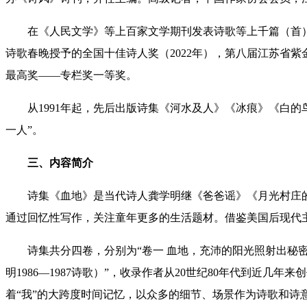
在《人民文学》等上百家文学期刊发表诗歌等上千篇（首
诗歌春晚授予的全国十佳诗人奖（2022年），
第八届江苏省紫金
最高奖
——
专栏奖一等奖。
从1991年起，先后出版诗集《河水及人》《冰痕》《白
一人”。
三、内容简介
诗集《血地》是当代诗人龚学明继《爸爸谣》《月光村庄
通过回忆性写作，关注童年更多的生活题材。借鉴美国后现代
诗集共分四卷，分别为“卷一 血地，充沛的阳光照射出秘密
明1986—1987诗歌）”，收录作者从20世纪80年代到近
着“我”的大跨度时间记忆，以众多的细节、场景作为诗歌和诗