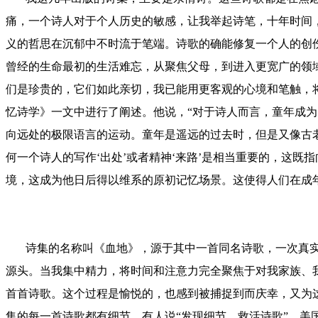
痛，一个诗人对于个人历史的敏感，让我举起诗笔，十年时间
义的哲思在沉郁中不时流于笔端。诗歌的确能修复一个人的创
曾经的生命最初的生活难忘，从聚焦父母，到进入更宽广的领
们是珍贵的，它们如此亲切，我已能用更客观的心境和笔触，
忆诗学》一文中进行了阐述。他说，“对于诗人而言，童年成为
向远处的极限语言的运动。童年是遥远的过去时，但是又像古
何一个诗人的写作‘出处’或者精神‘来路’是相当重要的，这
境，这成为他日后得以维系的原初记忆场景。这使得人们在成年
诗集的名称叫《血地》，源于其中一首同名诗歌，一次真实的
源头。当我集中精力，将时间和注意力完全聚焦于对我家族、
首首诗歌。这个过程是愉悦的，也感到被捕捉到而庆幸，又为
集的每一首诗歌都有细节，有人说“发现细节，救活诗歌”。美