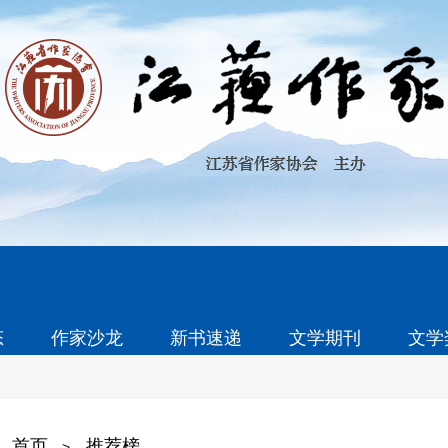
态
作家沙龙
新书速递
文学期刊
文学
首页
推荐榜
>