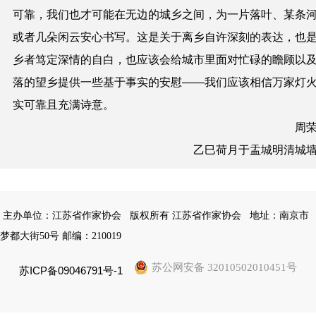
可靠，我们也才可能在无边的城乡之间，为一片落叶、某条
或者几朵闲云安心书写。这是关于离乡自许深刻的表达，也
乡者笃定深情的自白，也应该会给城市里面对忙碌的瞻顾以
落的望乡提供一些基于事实的安慰——我们应该相信万家灯
实可靠且充满诗意。
周荣
乙巳荷月于盂城明清城墙
主办单位：江苏省作家协会
版权所有 江苏省作家协会
地址：南京市
梦都大街50号 邮编：210019
苏公网安备 32010502010451号
苏ICP备09046791号-1