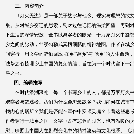
三、
内容简介
《灯火无边》是一部关于故乡与他乡、现实与理想的散
集。从对城乡变迁的思索，到对过往记忆的温柔回望，再到
下生活的深情安放，全书以离乡者的眼光，于万家灯火中凝
乡之间的脉动，丝缕勾勒成真切细腻的精神地图。作者在城
间穿行，用文学的笔触回应“在乡”“离乡”与“他乡”的人生命题
诚挚之心梳理乡土中国的复杂情绪，旨在为一个时代留下一
厚之书。
四、编辑推荐
在时代浪潮深处，每一个书写乡土的人，都是万家灯火
观察者与叙述者。我们为什么会思念故乡？我们如何在城市
找内心的居所？我们是否能在写作中安顿灵魂？带着这些思
作者穿行于城乡之间，文字中既有悲悯的眼光，也有温暖的
慰，映照出中国人在剧烈变化中的精神波动与文化根系。《