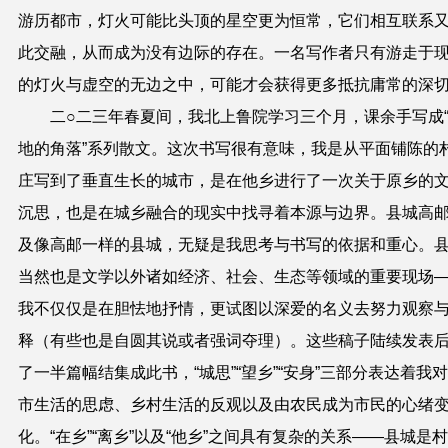
游历都市，灯火可能比头顶的星空更为恒常，它们相互联系
此交融，从而成为没有边际的存在。
一
名写作者只有游走于
的灯火与虚空的无边之中，可能才会获得更多抵抗庸常的深
二○二三年春夏间，我北上鲁院学习三个月，课余手写成
地的角落”系列散文。
这次书写很有意味，我是
从平面铺陈的
庄写到了垂直生长的城市，是在他乡进行了一次关于原乡的
沉思，也是在城乡融合的现实中找寻着本源与边界。
县城高
及像高邮一样的县城，无疑
是我思考与书写的依据和重心。
当然也是文学以外诸如经济、社会、生态等领域的重要现场
我不仅仅是在胆怯地抒情，更试图以深爱的名义去努力观察
释（有些也是自圆其说或者强词夺理）。
这些稿子陆续发表
了一半篇幅结集成此书，“城思”“望乡”“安身”三部分表达着我
市生活的思虑、乡村生活的反观以及由农民成为市民的心绪
化。“在乡”“离乡”以及“他乡”之间具有复杂的关系——县城是