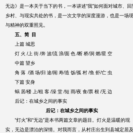
无边》是一本关于当下的书，一本讲述“我”如何面对城市、回
乡村、与现实共处的书，是一次文学的深度漫游，也是一场
与精神的双重照见。
五、
简 目
上篇
城思
灯 火
/
上 街
/
奔 波
/
流 浪
/
面 色
/
断 桥
/
洞 燃
/
星 空
中篇
望乡
角 落
/
酒 场
/
归 途
/
闹 寿
/
造 饭
/
孤 村
/
鱼 虾
/
亡 虫
下篇
安身
蜗 居
/
楼 上
/
租 客
/
澡 堂
/
短 雨
/
夜 食
/
票 根
/
无 边
后记：在城乡之间的事实
后记：在城乡之间的事实
“灯火”和“无边”是本书两篇文章的题目。灯火是温暖的现
实，无边是漂泊的深情。
对我而言，从村庄出生到
县城定居