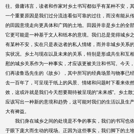
往。毋庸讳言，读者和作家对乡土书写都似乎有某种不安，
一个重要原因是我们过分流连看似可靠的过往，而没有能从
的田园意境走向更具体和广阔的土地。
田园并非是乡土的全
它更可能是一种基于文
人和纸本的意境。
我们总是觉得城乡
有某种不安，实
在只是表达者的私人情绪，而并非城乡关系
实状况。乡土与现在以及未来的关系，特别是形成共生和互
慰的城乡关系作为一种事实，才应该更被关注和书写。今天
们再读鲁迅先生的《故乡》，其中所写的经典场景与物事已
去一百年了，可呈现于纸上的风景、情绪和问题时下看来依
效，这或许就是我们今天想要期待被呈现的“未来感”。乡土散
应该写出一种新的意境和趋势，这可能对我们的生活以及生
大有裨益。
我们身在城乡之间的处境是不争的事实，我们的书写也
于眼下庞大而生动的现场。
正因为这些事实，我们脚
下的土