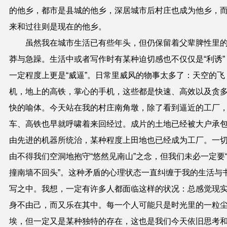
的他乡，都市是县城的他乡，深居城市后村庄也成为他乡，
来和过往则是现在的他乡。
虽然我在城市生活已有些年头，但仍保留着父辈脾性里
莽与急躁。生活中或者写作时有某种迫切感也不仅仅是“利诱”
一定程度上更是“威逼”。
日常里威风的物
事太多了：天空的飞
机，地上的高铁，掌心的手机，这些都是快速、高效以及贪
快的喻体。今天站在我的村庄南角墩，除了看到逼近的工厂
车、高铁也早就呼啸着来回经过。成片的土地已经被大户承
由先进的机器所统治，某种程度上田地也已经成为工厂。
一
由不得我们
空洞地抱守“悠然见南山”之念，但我们未必一定要
撞南墙不回头”。这种矛盾的心理状态一直纠缠于我的生活与
写之中。我想，一定有许多人都面临这样的状况：总感觉现
身不由己，而又乐在其中。
每一个人可能只是时光
里的一粒
埃，但一定又是某种独特的存在，这也是我们今天依旧思考