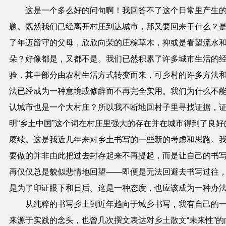
这是一个多么好的问句啊！我回答不了这个日常里产生
题。
既然我们已经离开村庄到达城市，那又要回来
干什么？
了年迈留守的父母，欣欣向荣的庄稼草木，抑或是看望流水
朵？好像都是，又都不是。我们已然积累了许多城市生活的
验，其中部分由农村生活方式转变而来，可乡村的许多方法
法已经成为一种意境或修辞而不再完全实用。我们为什么不
认城市也是一个大村庄？所以我不断地回村子里寻找证据，
明“乡土中国”这个词在村庄里强大的存在并在城市得到了良好
赓续。这是我近几年来对乡土书写的一些新的考虑和思路。
要做的并非由此把过去封存起来不再提起，而是让自己的书
再仅仅总是貌似悲情地回望——即便是无法回避去书写过往
是为了印证眼下和日后。这是一种态度，也应该成为一种办
从纯粹的书写乡土到近年趋向于城乡书写，我有自己的
来源于实践的念头，也曾几次撰文表达对乡土散文“未来性”的