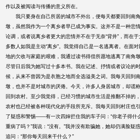
作以及被阅读与传播的意义所在。
我只要身在自己所居的城市不外出，便每天都要回到南
墩，虽然我作为一个离乡者早已成为事实。
这并不是
一种悲
论调，或者说离乡者更大的悲情并不在于无奈“背井”，而在于
多数人如我是主动“离乡”。我觉得自己是一名逃离者。
在面对
地的欠收与家庭的艰难，我通过
读书得偿所愿地逃离了南角
尽管日后我为她写过十多本书。
我在记述、抒情或者议论的
候，从来不曾因为是
衣胞之地而全选溢美之词。
我每天回到
墩，也并不是
对城市的厌倦。今天，许多人身居城市，却谎
回到农村。至少我觉得，已经习惯的城市生活是推翻不掉的
农村也已经被各种现代化的手段所充斥。我每天回到村庄也
了疑惑和警惕——有一次四婶拦住我的车子问：“你老子得什
重病了吗？”我说：“没有。”我并没有欺骗她，她却仍满脸疑
追问：“那你每天回来干什么？”