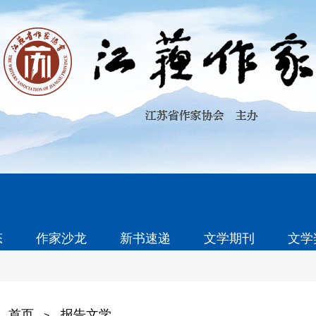
态
作家沙龙
新书速递
文学期刊
文学
首页
报告文学
>