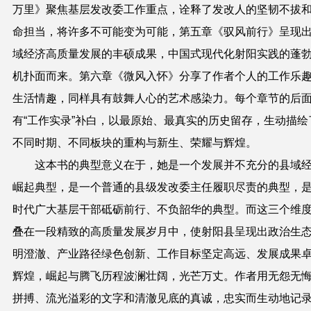
万里》聚焦基层发改委工作重点，诠释了发改人的坚韧不拔
命担当，将许多不可能变为可能，第五章《驭风前行》呈现
域经济高质量发展的丰硕成果，中国式现代化射阳实践的蓬
机扑面而来。第六章《微风入怀》分享了作者个人的工作乐
生活情趣，同样具有鼓舞人心的艺术感染力。每个章节的后
有“工作实录”补白，以最原始、最真实的历史留存，生动描绘
不同时期、不同板块的重构与新生、荣耀与辉煌。
这本书的典型意义在于，她是一个发展并不充分的县域
崛起典型，是一个普通的县级发改委主任履职尽责的典型，
时代广大基层干部砥砺前行、不负韶华的典型。而这三个维
叠在一段精致的高质量发展岁月中，使射阳县呈现出政治生
明澄澈、产业路径绿色创新、工作目标坚定高远、发展成果
辉煌，崛起与腾飞历程波澜壮阔，光芒万丈。作者用无怨无
拼搏、流光溢彩的文字和清澈见底的真诚，忠实而生动地记