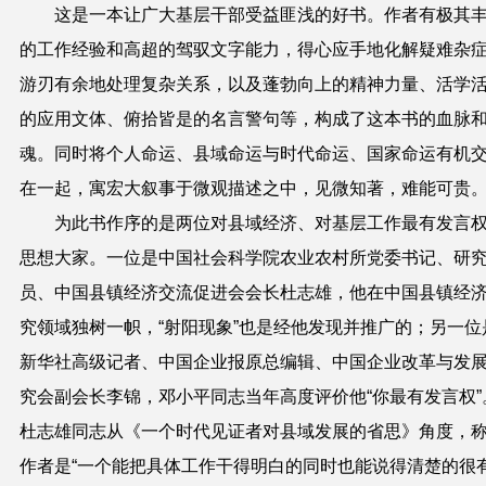
这是一本让广大基层干部受益匪浅的好书。作者有极其
的工作经验和高超的驾驭文字能力，得心应手地化解疑难杂
游刃有余地处理复杂关系，以及蓬勃向上的精神力量、活学
的应用文体、俯拾皆是的名言警句等，构成了这本书的血脉
魂。同时将个人命运、县域命运与时代命运、国家命运有机
在一起，寓宏大叙事于微观描述之中，见微知著，难能可贵
为此书作序的是两位对县域经济、对基层工作最有发言
思想大家。一位是中国社会科学院农业农村所党委书记、研
员、中国县镇经济交流促进会会长杜志雄，他在中国县镇经
究领域独树一帜，“射阳现象”也是经他发现并推广的；另一位
新华社高级记者、中国企业报原总编辑、中国企业改革与发
究会副会长李锦，邓小平同志当年高度评价他“你最有发言权”
杜志雄同志从《一个时代见证者对县域发展的省思》角度，
作者是“一个能把具体工作干得明白的同时也能说得清楚的很