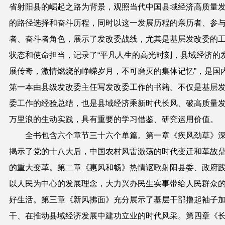
省射阳县的崛起之路为背景，观照当代中国县域经济高质量
的路径选择和奋斗历程，同时以这一发展历程的亲历者、参
者、奋斗者角色，展示了发改委战线，尤其是基层发改委的
状态和使命担当，记录了“平凡人生的高光时刻，县域经济的
展传奇，激情燃烧的峥嵘岁月，不可磨灭的集体记忆”，是国
第一本由县级发改委主任写发改委工作的书籍。不仅是基层
委工作的经验总结，也是县域经济乘新时代长风、破高质量
万里浪的生动实践，具有重要的学习借鉴、研究运用价值。
全书包含六个章节三十六个单篇。第一章《疾风劲草》
揭示了党的十八大后，中国农村风雷激荡的时代变迁和革故
的重大变革。第二章《惠风和畅》热情讴歌射阳县委、政府
以人民为中心的发展理念，大力兴办民生实事带给人民群众
好生活。第三章《新风拂面》充分展示了基层干部撸起袖子
干、在推动县域经济发展中建功立业的时代风采。第四章《