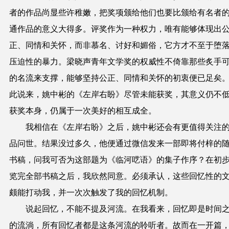
者的作品尚显些许稚嫩，把奖项颁给他们也要比颁给有名者
通作品的意义大得多。评奖作为一种权力，唯有能够体现出
正、同情和关怀，而非慕名、讨好和媚俗，它方才不至于堕
压迫性的暴力。梁晓声青年文学奖的权威性不倚靠那些炙手
的名流来支撑，能够坚持公正、同情和关怀的初衷便已足矣
此说来，姚中彬的《左岸右盼》尽管未能获奖，其意义仍不
获奖本身，仍属于一次美好的相互成全。
我相信在《左岸右盼》之后，姚中彬还会有更值得关注
品问世。结果没过多久，他便通过微信发来一部即将付梓的
书稿，问我可否为这部题为《临河呓语》的集子作序？在初
览完全部书稿之后，我欣然同意。必须承认，这些回忆性的
颇能打动我，并一次次触发了我的回忆机制。
说起回忆，不能不提及河流。在我看来，回忆即是时间
的流淌，所有回忆者都是这条河流的聆听者。故而在一开篇