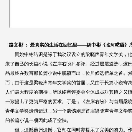
路文彬 ： 最真实的生活在回忆里——姚中彬《临河呓语》
同姚中彬结识是缘于我动议设立的梁晓声青年文学奖，
来了自己的长篇小说《左岸右盼》参评。经过层层遴选，这
品最终在数百部长篇小说中脱颖而出，位居候选榜单之首。
而，由于这是梁晓声青年文学奖的首届，又由于长篇小说寄
人们最大程度的期待，所以终审评委会全体成员对其慎之又
一致提出了更为严格的要求。于是，《左岸右盼》与首届梁
青年文学奖遗憾错过，另一个遗憾则是首届梁晓声青年文学
的长篇小说一项因此成了空缺。
但，遗憾虽归遗憾，它却在同时亦提示了完美的努力。