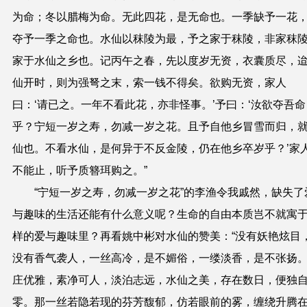
为命；冬以腊梅为命。无此四花，是无命也。一季缺予一花
夺予一季之命也。水仙以秣陵为最，予之家于秣陵，非家秣
家于水仙之乡也。记丙午之春，先以度岁无资，衣囊质尽，
仙开时，则为强弩之末，索一钱不得矣。欲购无资，家人
曰：‘请已之。一年不看此花，亦非怪事。’予曰：‘汝欲夺吾命
乎？宁短一岁之寿，勿减一岁之花。且予自他乡冒雪而归，
仙也。不看水仙，是何异于不反金陵，仍在他乡卒岁乎？’家
不能止，听予质簪珥购之。”
“宁短一岁之寿，勿减一岁之花”的李渔令我戚然，缺失了
与趣味的生活还能有什么意义呢？生命的自由本质岂不就寓
样的爱与趣味里？再看姚中彬对水仙的赞美：“没有妖艳炫目
没有香气袭人，一丝高冷，是不媚俗，一缕淡香，是不张扬
庄优雅，素净可人，淡泊志远，水仙之美，存在数日，便独
零。那一丝若隐若现的芬芳馥郁，仿若眼前的雾，缠绕升腾