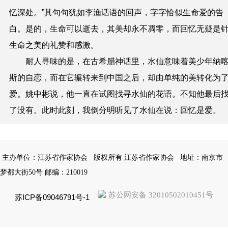
忆深处。”其句句犹如李渔话语的回声，字字恰似生命爱的告
白。是的，生命可以逝去，其美却永不凋零，而回忆无疑是
生命之美的礼赞和感激。
耐人寻味的是，在古希腊神话里，水仙意味着美少年纳
斯的自恋，而在它辗转来到中国之后，却由单纯的美转化为
爱。姚中彬说，他一直在试图找寻水仙的花语。不知他最后
了没有。此时此刻，我倒分明听见了水仙在说：回忆是爱。
主办单位：江苏省作家协会
版权所有 江苏省作家协会
地址：南京市
梦都大街50号 邮编：210019
苏公网安备 32010502010451号
苏ICP备09046791号-1