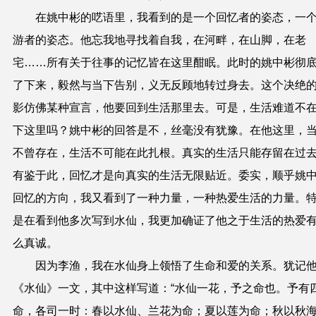
在姚中彬的呓语里，我看到的是一个回忆者的姿态，一
游者的姿态。他忘我地寻找着自我，在河畔，在山脚，在老
宅……所有关于往事的记忆皆在这里酣眠。此时的姚中彬彻
了下来，毅然与当下告别，义无反顾地转过身去。这个决绝
影仿佛某种宣言，他要回到生活那里去。可是，生活难道不
下这里吗？姚中彬的回答是不，丝毫没有犹豫。在他这里，
不曾存在，生活不可能在此扎根。真实的生活只能存留在过
有鉴于此，回忆才是向真实的生活无限贴近。委实，顺乎姚
回忆的方向，我又看到了一种力量，一种热爱生活的力量。
是在看到他多次写到水仙，我更加确证了他之于生活的热爱
么真诚。
因为李渔，我在水仙身上领悟了生命和爱的关系。犹记
《水仙》一文，其中这样写道：“水仙一花，予之命也。予有
命，各司一时：春以水仙、兰花为命；夏以莲为命；秋以秋