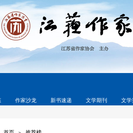
态
作家沙龙
新书速递
文学期刊
文学
首页
推荐榜
>