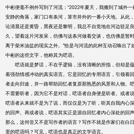
中彬便毫不例外写到了河流：“2022年夏天，我搬到了城外一
安静的角落，家门口有条河，算市井外的一番小天地。从此
论清晨还是黄昏，黑夜还是黎明，我总不自觉地在河边驻足
久，望着这片河发呆，仿佛与这条河做着交谈，也仿佛是暂
离于柴米油盐的现实之外。”恰是与河流的此种互动召唤出了
中彬的这些文字，他称其为呓语。
呓语就是梦话，不在乎逻辑，没有清晰的所指，但却是
着强劲情感冲动的真实语言。它是回忆的专用语言，引领着
者走向归途，并一路帮助回忆者复原那熟悉的风景和人物。
不需要听者，因为它不是对话，呓语者自身便是听者。或者
呓语者从来就不是为了说，而仅仅是为了听，听其自我内心
的回声。再或者说，呓语其实正是源自回忆者内心深处的回
那么，这何尝又不是写作者的语言？写作不就是作家们在白
里的呓语吗？可见，呓语也是真正的文学语言。