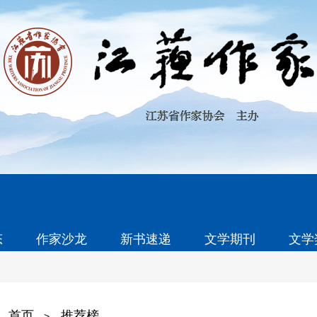
态
作家沙龙
新书速递
文学期刊
文学
首页
推荐榜
>