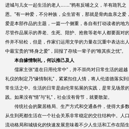
进城与儿女一起生活的老人……“鸦有反哺之义，羊有跪乳之
恩。”有一种爱，不分种族，众生皆有，那就是骨肉血亲之爱
爱是本部作品的主题，一篇一个侧重，各自有打动读者的地
尽管作品展示的养老、生死、陪护、抢救等老年人都要面对
件并不轻松，但是，作家们运用文学的力量在沉重中表达出
中最宝贵的“终身之爱”，回报了存续一辈子的“唯其疾之忧”。
本自缘情制礼，何以推己及人
儒家主张“道在日用伦常中”，并不崇尚对日常生活的超越
礼仪的制定乃“缘情制礼”，紧紧扣住人情，将人伦道德落实到
常生活之中。生活的日常是由伦常拓展的实践，是常见场景
践。如果没有“情”与“礼”，社会没有骨节，就要散架。
传统社会的聚居格局、生产方式和交通条件，使得大多
从生到死都生活在一个社会关系非常稳定的交往结构中。人
流动格局和城镇化的快速发展意味着不少人生活和工作在陌