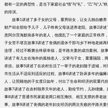
都有一定的典型性，是当下家庭社会“情”与“礼”， “己”与“人”
的排演。
故事1讲述了多子女的父母，重男轻女，让女儿独自赡养
财产却全部给予儿子，儿子终将父母送进养老院。故事2讲述
患阿尔茨海默病多年的老人，他搅乱了一个家庭的正常秩序
子女苦不堪言故事3讲述了丧偶的退休干部与乡下种地老妪再
连理，经过不断磨合终获幸福，是半路夫妻的成功案例。故事
讲述了有儿女在海外的孤独老人，父辈与子女，重重隔阻，
牵挂。故事5讲述了在农村生活了一辈子的老妇随子进城，对
市生活从不适应到适应的过程。故事6讲述了卧床多年的偏瘫
人，让照顾他的子女度日如年，付出了生命和经济的双重代
故事7讲述了在农村颐养天年的老人，勤俭节约，儿孙绕膝。
事8讲述了普通市民家庭老两口相互搀扶、相互支撑的养老故
事。故事9讲述了丧偶的老年妇女经历的两次失败的半路夫妻