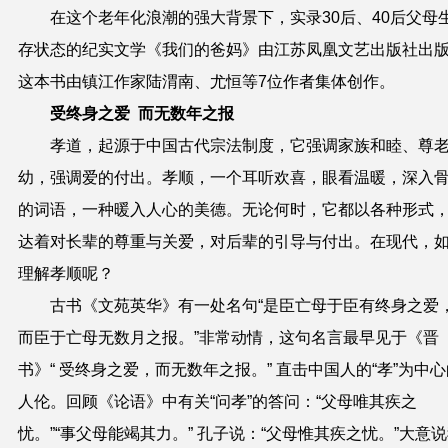
在这个老年化浪潮的强大背景下，实录30后、40后父母
存状态的纪实文学《我们的爸妈》由江苏凤凰文艺出版社出
这本书由镇江作家陆渭南、尤恒等7位作者集体创作。
受终身之爱 而无数年之报
孝道，起源于中国古代宗法制度，它强调家族和睦、尊
幼，强调爱的付出。孝顺，一个耳听欢喜，眼看温暖，深入
的词语，一种暖入人心的美德。无论何时，它都以各种形式
达着对长辈的尊重与关爱，对后辈的引导与付出。在现代，
理解孝顺呢？
古书《文苑英华》有一处名句“是臣亡母于臣有终身之爱
而臣于亡母无数月之报。”非常动情，这句名言最早见于《晋
书》“ 受终身之爱，而无数年之报。” 直击中国人的“孝”为中
人伦。回顾《论语》中有关“问孝”的答问：“父母唯其疾之
忧。”“事父母能竭其力。” 孔子说：“父母惟其疾之忧。”大意