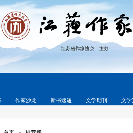
态
作家沙龙
新书速递
文学期刊
文学
首页
推荐榜
>