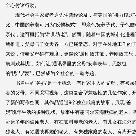
全心付诸行动。
现代社会学家费孝通先生曾经论及，与美国的“接力模式”
比，中国的养老可归为“反馈模式”，即亲代抚养子代、子代赡
亲代，这可概括为“养儿防老”。然而，随着中国的城市化进程
断推进，父母与子女天各一方已属常态。对于在外地工作的
来说，侍奉父母确有难度，更遑论“居则致其敬，养则致其乐
病则致其忧”。如何让“通讯录里的父母”安享晚年，无数组
的“忧”与“爱”，已然成为全社会的一道考题。
书名中的“爸妈”是一个概念，有作家本人的父母，有被采
者的父母。不同采写视角，这类复合型兼容性的几位作家，
了新的写作空间，其作品通过9个独立成篇的故事，展现“爸
妈”晚年生活的多种现状。故事中有患阿尔茨海默病的老人、
卧床多年的偏瘫老人、有在农村养老的老人、有儿女在海外
独老人、有独居或再婚的老人、有失独家庭的老人、有离开