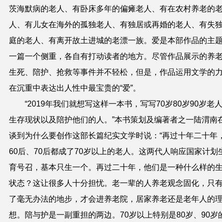
茨海默病的老人、有卧床多年的偏瘫老人、有在农村养老的
人、有儿女在海外的孤独老人、有独居或再婚的老人、有失
庭的老人、有离开故土进城的老漂一族。爱是本部作品的主
一篇一个侧重，各自有打动读者的地方。尽管作品展示的养
生死、陪护、抢救等事件并不轻松，但是，作品运用文学的
在沉重中表达出人性中最宝贵的“爱”。
“2019年我们就想写这样一本书，写写70岁80岁90岁老
生存现状以及陪护他们的人。”本书策划及编著者之一陆渭南
谈到为什么要创作这部长篇纪实文学时说：“再过十年二十年
60后、70后都成了70岁以上的老人。这两代人响应国家计划
育号召，基本只生一个。再过二十年，他们是一种什么样的
状态？这让很多人十分担忧。老一辈的人养老观念固化，只
了毫无办法的地步，才会进养老院，居家养老还是老年人的
想。陪与护是一副重担的两边。70岁以上特别是80岁、90岁