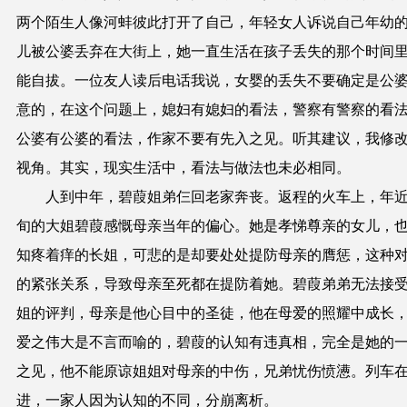
两个陌生人像河蚌彼此打开了自己，年轻女人诉说自己年幼
儿被公婆丢弃在大街上，她一直生活在孩子丢失的那个时间
能自拔。一位友人读后电话我说，女婴的丢失不要确定是公
意的，在这个问题上，媳妇有媳妇的看法，警察有警察的看
公婆有公婆的看法，作家不要有先入之见。听其建议，我修
视角。其实，现实生活中，看法与做法也未必相同。
人到中年，碧葭姐弟仨回老家奔丧。返程的火车上，年
旬的大姐碧葭感慨母亲当年的偏心。她是孝悌尊亲的女儿，
知疼着痒的长姐，可悲的是却要处处提防母亲的膺惩，这种
的紧张关系，导致母亲至死都在提防着她。碧葭弟弟无法接
姐的评判，母亲是他心目中的圣徒，他在母爱的照耀中成长
爱之伟大是不言而喻的，碧葭的认知有违真相，完全是她的
之见，他不能原谅姐姐对母亲的中伤，兄弟忧伤愤懑。列车
进，一家人因为认知的不同，分崩离析。