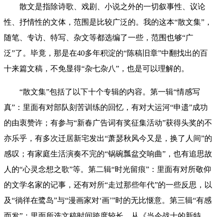
散文是指除诗歌、戏剧、小说之外的一切叙事性、议论
性、抒情性的文体，范围是比较广泛的。我的这本“散文集”，
随笔、专访、特写、杂文等都选编了一些，范围也够“广
泛”了。毕竟，那是在40多年积淀的“陈稿旧章”中翻找出的
百
十来
篇
文稿，不免显得“杂七杂八”，也是可以理解的。
“散文集”包括了以下十个专辑的内容。第一辑“情感写
真”：
里面有
对部队刻苦训练的回忆，有对大运河“申遗”成功
的由衷赞许；有参与“新春广告词有奖征集活动”获得头奖的不
亦乐乎，有多次迁居新宅发出“萧瑟秋风今又是，换了人间”的
感叹；有家庭生活演奏不完的“锅碗瓢盆交响曲”，也有追思故
人的“心灵念想之歌”等。第二辑“时光留痕”：
里面
有对所敬仰
的文学名家的记事，还有对所“走过那些年代”的一些反思，以
及“徜徉在鹭岛”与“漫画家对‘画’”时的无比惬意。第三辑“有感
而发”：
里面
所选文稿时间跨度较长，从《当今战士的新特