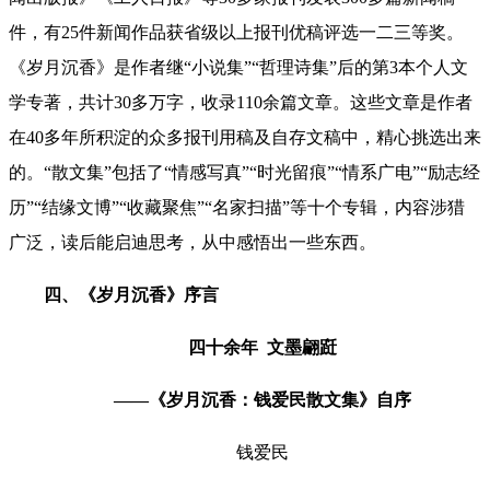
件，有25件新闻作品获省级以上报刊优稿评选一二三等奖。
《岁月沉香》是作者继“小说集”“哲理诗集”后的第
3本个人文
学专著，
共计
30多万字，
收录110余篇文章。这些文章是作者
在40多年所积淀的众多报刊用稿及自存文稿中，精心挑选出来
的。“散文集”包括了“情感写真”“时光留痕”“情系广电”“励志经
历”“结缘文博”“收藏聚焦”“名家扫描”等十个专辑，内容涉猎
广泛，读后能启迪思考，从中感悟出一些东西。
四、《岁月沉香》序言
四十余年
文墨翩跹
——
《岁月沉香：钱爱民散文集》自序
钱爱民