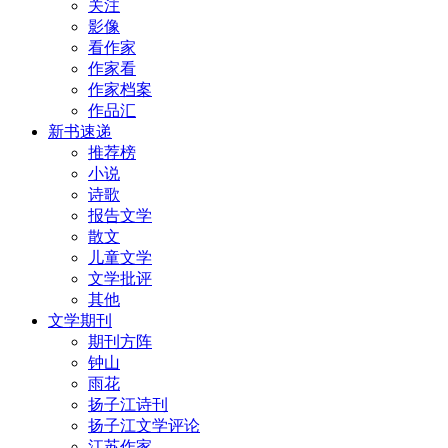
关注
影像
看作家
作家看
作家档案
作品汇
新书速递
推荐榜
小说
诗歌
报告文学
散文
儿童文学
文学批评
其他
文学期刊
期刊方阵
钟山
雨花
扬子江诗刊
扬子江文学评论
江苏作家