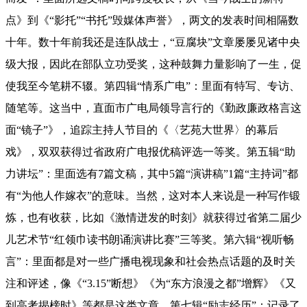
点》到《“影托”“书托”毁媒体声誉》，两文的发表时间相隔数
十年。数十年前我还是连队战士，“豆腐块”文章屡屡见诸中央
级大报，因此在部队立功受奖，这种鼓舞力量影响了一生，促
使我至今笔耕不辍。第四辑“情系广电”：
里面
有特写、专访、
随笔等。这当中，直面市广电局领导言行的《勤政廉政格言这
面“镜子”》，追踪主持人节目的《〈艺苑大世界〉的幕后
戏》，双双获得过省政府广电报优稿评选一等奖。第五辑“助
力讲坛”：
里面
选有7篇文稿，其中5篇“演讲稿”1篇“主持词”都
有“为他人作嫁衣”的意味。当然，这对本人来说是一种写作锻
炼，也有收获，比如《激情迸发的时刻》就获得过省第二届少
儿艺术节“红领巾读书朗诵演讲比赛”三等奖。第六辑“视听畅
言”：
里面
都是对一些广播电视现象和社会热点话题的及时关
注和评述，像《“3
.
15”断想》《为“东方浪漫之都”增辉》《又
到高考揭榜时》等都是这类文章。第七辑“励志经历”：记录了