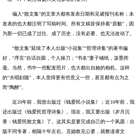
编入“散文集”的文章大都有发表日期和见诸报刊名称；未
发表的也大都注明了写稿时间。所有文稿皆保持着“原貌”，因
为那一切已成了过往、成了历史，没有必要、也无法改动了。
“散文集”延续了本人出版“小说集”“哲理诗集”的著书偏
好，“序言”自话自圆，个人操刀；“书名”妻子铺纸，泼墨挥
毫。当然，书中一些配发照片，也大都出自她的相机。这样
的“夫唱妇随”，本人觉得更有些意义一些，甚至都有点为之
而“陶醉”。
近20年前，我曾出版过《钱爱民小说集》；近10年前，我
还出版过《钱爱民哲理诗集》。现在，我又要出版《岁月沉
香：钱爱民散文集》了。这其实是要完成自己的一个夙愿：出
版不同专著，相隔十年左右。丑媳敢见公婆，就教读者文