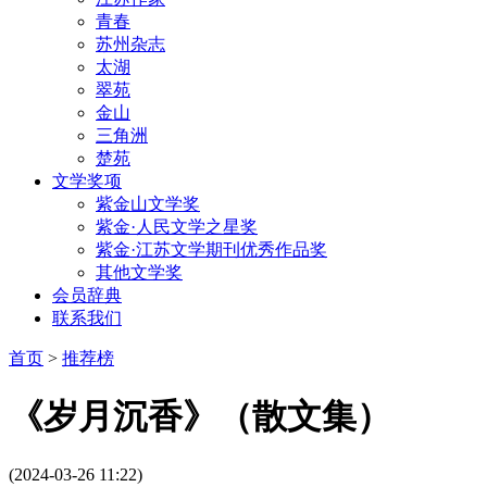
青春
苏州杂志
太湖
翠苑
金山
三角洲
楚苑
文学奖项
紫金山文学奖
紫金·人民文学之星奖
紫金·江苏文学期刊优秀作品奖
其他文学奖
会员辞典
联系我们
首页
>
推荐榜
《岁月沉香》（散文集）
(2024-03-26 11:22)