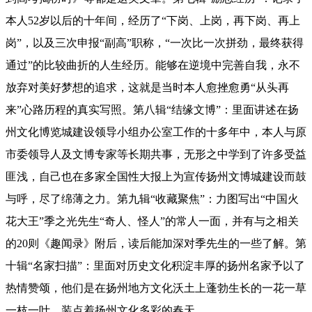
本人52岁以后的十年间，经历了“下岗、上岗，再下岗、再上
岗”，以及三次申报“副高”职称，“一次比一次拼劲，最终获得
通过”的比较曲折的人生经历。能够在逆境中完善自我，永不
放弃对美好梦想的追求，这就是当时本人愈挫愈勇“从头再
来”心路历程的真实写照。第八辑“结缘文博”：
里面讲述
在扬
州文化博览城建设领导小组办公室工作的十多年中，
本人
与原
市委领导人及文博专家等长期共事，无形之中学到了许多受益
匪浅，自己也在多家全国性大报上为宣传扬州文博城建设而鼓
与呼，尽了绵薄之力。第九辑“收藏聚焦”：
力图写出“中国火
花大王”季之光先生“奇人、怪人”的常人一面，并有与之相关
的20则《趣闻录》附后，读后能加深对季先生的一些了解。
第
十辑“名家扫描”：
里面对历史文化积淀丰厚的扬州名家予以了
热情赞颂，他们是
在扬州地方文化沃土上蓬勃生长的一花一草
一枝一叶，装点着扬州文化多彩的春天。