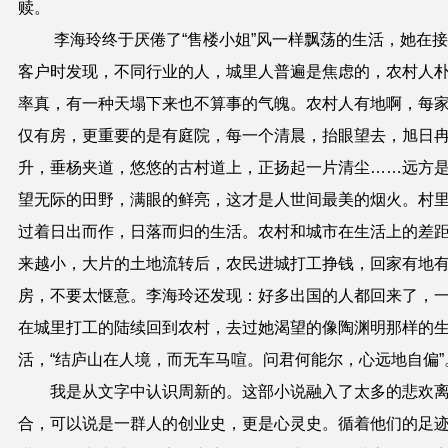
赎。
李海玲终于厌倦了“售楼小姐”风一样飘荡的生活，她在
客户
时
发现，不同行业的人，城里人普遍是焦虑的，农村人
率真，有一种天塌下来也不算事的气魄。农村人有地啊，每
仅有房，更重要的是有庭院，每一个清晨，抬眼望去，旭日
升，垂杨夹道，悠悠的古村道上，正扬起一片清尘……远方
望无际的田野，满眼的鲜亮，这才是人世间最美的烟火。村
过着日出而作，日落而归的生活。农村和城市在生活上的差
来越小，大片的土地流转后，农民进城打工挣钱，回家有地
房，不要太惬意。李海玲还发现：好多出国的人都回来了，
在城里打工的陆续回到农村，去过她渴望的像陶渊明那样的
活，“结庐山在人境，而无车马喧。问君何能尔，心远地自偏”
我是从文字中认识周新的
。
这部小说融入
了
太多的悲欢
合，可以说是
一群人
的创业史，更是心灵史。循着他
们的足