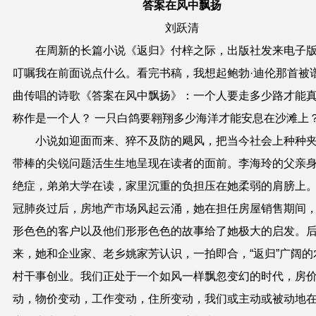
答案在风中飘
扬
刘跃清
在周新的
长篇
小说《返归》付梓之际，出版社发来电子
叮嘱我在前面说点什么。看完书
稿
，我想起
鲍勃·迪伦那首被
曲传唱的诗
歌
《答案在风中飘
扬
》
：一个人要走多少路才能
称作是一个人
？
一只白鸽要翱翔多少海洋才能安息在沙滩上
小说如迎面而来、猝不及防的飓风，把当今社会上种种
带棒的尖锐问题活生生
地
呈现在读者的面前。李海玲的父亲
绝症，弟弟大学在读，家里沉重的负担压在她柔弱的肩膀上
冠肺炎过后
，房地产市场风起云涌，她在担任房屋销售期间
形色色的客户以及他们形形色色的故事给了她极大的启发。
来，她和企业家、老乡姚家芳认识，一拍即合，“返归”广阔的
村干事创业。我们正处于一个如风一样飘忽变幻的时代，房
动，物价变动，工作变动，住所变动，我们或主动或
被
动地