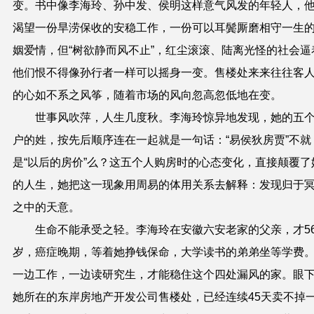
变。书中
像
李海玲、孙中发、侯明这样意气风发的年轻人，
渴望一份旱涝保收的安稳工作，一份可以耳鬓厮磨相守一生
姻爱情，但“树欲静而风不止”，红尘滚滚、陆离光怪的社会逼
他们恨不得像孙行者一样可以摇身一变。售楼处来来往往客
的心如不系之风筝，随着市场的风向忽高忽低地在变。
世事风吹萍，人生几度秋。李海玲惊异地发现，她的五
户的姓，按先后顺序连在一起就是一句话：“易侯狄房贾”不就
是“以后的房价”么？这五个人购房时的心态变化，直接颠覆了
的人生，她把这一现象用周易的体用关系去解释：发现归于
之中的天意。
生命不能承受之轻。李海玲在安徽六安老家的父亲，才5
岁，癌症晚期，等着她挣钱保命，大学读书的弟弟坐等学费
一边工作，一边读研究生，才能稳住这个四处漏风的家。眼
她所在的东岸房地产开发公司售楼处，已经连续45天卖不掉