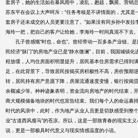
套房子，她的生活如在暴风雨中，凌乱，趔趄，飘摇。营销
苏东平在会议上大声呵斥：“任务考核是不讲情面的，尤其是
套房子还未成交的人员更要注意了。”如果没有同乡孙中发拉
海玲一把，把自己的客户让给她，李海玲
一时间
真混不下去
孔子曾感慨“时也，命也”。曾经带动一百多条产业链、是
民经济“脉门”的房地产业已是“静水微澜”，目前，我国城镇化
程放缓，人均住房面积明显提升，居民基本住房需求已得到
足，在此背景下，导致居民按揭买房积极性不高，房价预期
转，居民持有房产意愿下降，房屋流通速度变慢，银行按揭
余额减少等。种种迹象表明，资金流向房地产的时代结束，
商大规模储备地块的时代也宣告结束。我们每个人的命运裹
时代的风浪中，此时，作为地产从业人员更是切肤感受到整
业“古道西风瘦马”的苍凉。所以，这是一部致青春的现实主义
说，更是一部极具时代意义与现实情感温度的小说。