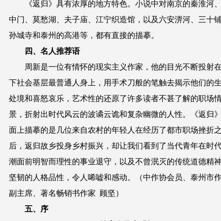
《返归》
具有浓厚的地方特色。小说中对南京的秦淮河
中门、莫愁湖、夫子庙、江宁织造馆，以及六安淠河、三十
孙城寺和泰州的高港等，都有直接的描摹。
四、名人推荐语
周新是一位有情怀的现实主义作家，他的目光不断投射
下社会基层最普通人身上，用手术刀般的笔触去揭示他们的
处境和喜怒哀乐，艺术性的还原了许多读者不甚了解的职场
景，折射出时代风云的波谲云诡和复杂幽微的人性。《返归
面上描摹的是几位来自农村的年轻人在经历了都市职场挫折
后，返归故乡投身乡村振兴，却让我们看到了当代青年在时
潮面前明智而理性的事业退守，以及不曾泯灭的传统道德精
坚韧的人格品性，令人唏嘘和感动。
（中作协会员、泰州市
副主席、著名畅销书作家 顾坚）
五、序