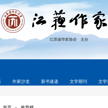
态
作家沙龙
新书速递
文学期刊
文学
首页
推荐榜
>