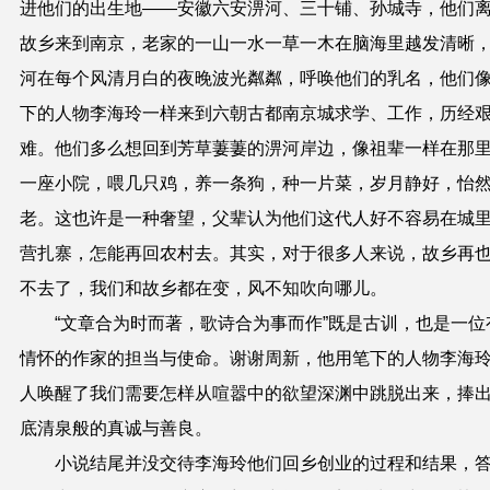
进他
们
的出
生
地——安徽六安淠河
、
三十铺
、
孙城寺，他
们
故乡来到南京，老家的一山一水一草一木在脑海里越发清晰
河在每个风清月白的夜晚波光粼粼，呼唤他
们
的乳名，他
们
下的人物李海玲一样来到六朝古都南京城求学、工作，历经
难
。他们
多么想回到芳草萋萋的淠河岸边，像祖辈一样在那
一座小院，喂几只鸡，养一条狗，种一片菜，岁月静好，怡
老。这也许是一种奢望，父辈认为他们这代人好不容易在城
营扎寨，怎能再回农村去。其实，
对于很多人来说，
故乡
再
不去了
，
我们和故乡都在变，风不知吹向哪儿。
“文章合为时而著，歌诗合为事而作”既是
古训
，也是一位
情怀
的
作家的担当与使命。谢谢周新，他用笔下的人物李海
人
唤醒了我们需要怎样从喧嚣中的欲望深渊中跳脱出来，捧
底清泉般的真诚与善良。
小说结尾并没交待李海玲他们回乡创业的过程
和结果
，