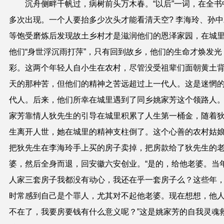
沉舟侧畔千帆过，病树前头万木春。“以后”一词，在全书
多次出现。一个人要抬多少次头才能看清天空? 李海玲、孙中
等饱受磨炼
后
发现故土乡村才是滋润他们的恩泽家园，在城
他们“身世浮沉雨打萍”，只有回到故乡，他们的生命才焕发光
彩。这两个年轻人自小生在农村，尽管没受祖辈们面朝黄土
天的那种苦，但他们的精神之苦远超过上一代人。这是迷惘
代人。后来，他们所幸在城里遇到了同乡姚家芳这个领路人
家芳靠情人狄先生
的引导
在城里积累了人生第一桶金，随着
生离开人世，她在城里的
精神支柱
倒了。这个心善的农村姑
把狄先生在李海玲手上买的房子卖掉，把房款给了狄先生的
婆，然后全身而退，回安徽六安创业。“是的，给他老婆。当
人家三套房子我都没有动心，我还在乎一套房子么？这些年
时常感到自己是个罪人，尤其对不起他老婆。现在想想，他
不在了，我要房要钱有什么意义呢？”这是姚家芳的自我灵魂