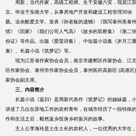
周新，
当代
作家
，
高级工程师
。
生于安徽六安，现居江
京。毕业于东南大学，从事房地产开发
和建设工程
管理
30余
载
。
业余酷爱文学。
发表《孙老板的遗憾》《我写泰州美泰
情》《回家》
《
我们公司人气高》《故乡的双桥集》《第二
份证》等作品。出版《爱莲诗集》
、中短篇小说集《岁月三
奏》、长篇小说《筑梦记》等。
现为江苏省作家协会会员，
南京市建邺区作家协会、江
区作家协会、
泰州市作家协会会员
，
泰州医药高新区 (高港区
家协会副主席
。
三、
内容简介
长篇小说《返归》是周新代表作《筑梦记》的姊妹篇，
讲述了几位在异地工作的农村青年，在城市经历了一段特殊
作和生活之后，毅然返乡投身乡村振兴的故事。
主人公李海玲是土生土长的农村人，一位优秀的大学生