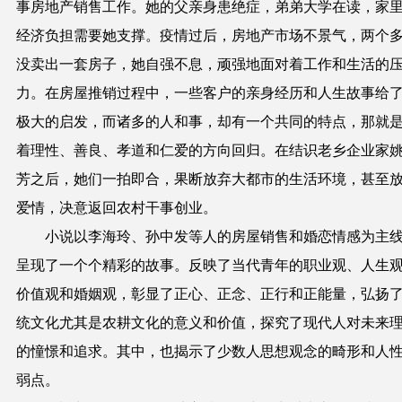
事房地产销售工作。她的父亲身患绝症，弟弟大学在读，家
经济负担需要她支撑。
疫情过后，
房地产市场不景气，两个
没卖出一套房子，她自强不息，顽强地面对着工作和生活的
力。在房屋推销过程中，一些客户的亲身经历和人生故事给
极大的启发，而诸多的人和事，却有一个共同的特点，那就
着理性、善良、孝道和仁爱的方向回归。在结识老乡企业家
芳之后，她们一拍即合，果断放弃大都市的生活环境，甚至
爱情，决意返回农村干事创业。
小说以
李海玲、孙中发等人的
房屋销售和婚恋情感为主
呈现了一个个精彩的故事。反映了当代青年的职业观、人生
价值观和婚姻观，彰显了正心、正念、正行和正能量，弘扬
统文化尤其是农耕文化的意义和价值，探究了现代人对未来
的憧憬和追求。其中，也揭示了少数人思想观念的畸形和人
弱点。