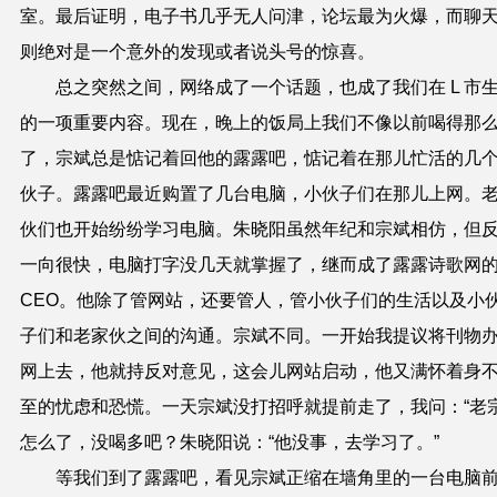
室。最后证明，电子书几乎无人问津，论坛最为火爆，而聊
则绝对是一个意外的发现或者说头号的惊喜。
总之突然之间，网络成了一个话题，也成了我们在 L 市
的一项重要内容。现在，晚上的饭局上我们不像以前喝得那
了，宗斌总是惦记着回他的露露吧，惦记着在那儿忙活的几
伙子。露露吧最近购置了几台电脑，小伙子们在那儿上网。
伙们也开始纷纷学习电脑。朱晓阳虽然年纪和宗斌相仿，但
一向很快，电脑打字没几天就掌握了，继而成了露露诗歌网
CEO。他除了管网站，还要管人，管小伙子们的生活以及小
子们和老家伙之间的沟通。宗斌不同。一开始我提议将刊物
网上去，他就持反对意见，这会儿网站启动，他又满怀着身
至的忧虑和恐慌。一天宗斌没打招呼就提前走了，我问：“老
怎么了，没喝多吧？朱晓阳说：“他没事，去学习了。”
等我们到了露露吧，看见宗斌正缩在墙角里的一台电脑