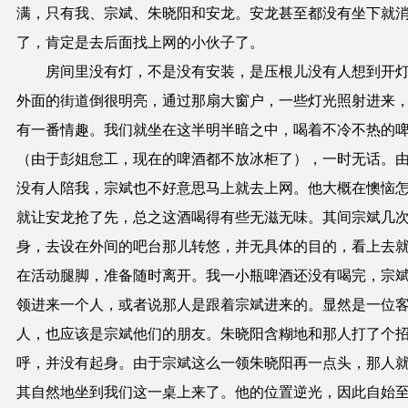
满，只有我、宗斌、朱晓阳和安龙。安龙甚至都没有坐下就
了，肯定是去后面找上网的小伙子了。
房间里没有灯，不是没有安装，是压根儿没有人想到开
外面的街道倒很明亮，通过那扇大窗户，一些灯光照射进来
有一番情趣。我们就坐在这半明半暗之中，喝着不冷不热的
（由于彭姐怠工，现在的啤酒都不放冰柜了），一时无话。
没有人陪我，宗斌也不好意思马上就去上网。他大概在懊恼
就让安龙抢了先，总之这酒喝得有些无滋无味。其间宗斌几
身，去设在外间的吧台那儿转悠，并无具体的目的，看上去
在活动腿脚，准备随时离开。我一小瓶啤酒还没有喝完，宗
领进来一个人，或者说那人是跟着宗斌进来的。显然是一位
人，也应该是宗斌他们的朋友。朱晓阳含糊地和那人打了个
呼，并没有起身。由于宗斌这么一领朱晓阳再一点头，那人
其自然地坐到我们这一桌上来了。他的位置逆光，因此自始