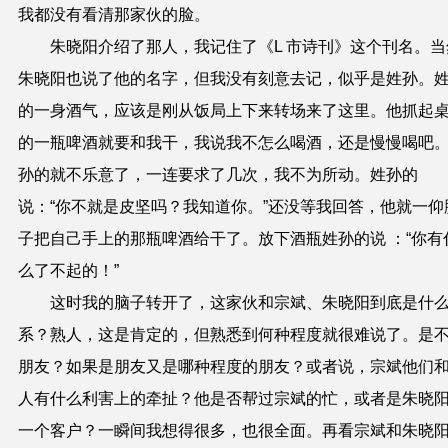
我都没有看清那家伙的脸。
朱晓阳介绍了那人，我记住了《L 市诗刊》这个刊名。当
朱晓阳也说了他的名字，但我没有刻意去记，似乎是姓孙。
的一身酒气，应该是刚从饭局上下来转场来了这里。他抓起
的一瓶啤酒就要和我干，我说我不怎么喝酒，还是慢慢喝吧
孙的就不乐意了，一连要求了几次，我不为所动。姓孙的
说：“你不就是皮坚吗？我知道你。”还没等我回答，他就一仰
子把自己手上的那瓶啤酒给干了。放下酒瓶姓孙的说 ：“你有
么了不起的！”
这时我的脑子转开了，这家伙和宗斌、朱晓阳到底是什
系？熟人，这是肯定的，但熟悉到何种程度就很难说了。是
朋友？如果是朋友又是哪种程度的朋友？或者说，宗斌他们
人有什么利害上的牵扯？他是否帮过宗斌的忙，或者是朱晓
一个客户？一瞬间我想得很多，也很全面。再看宗斌和朱晓