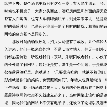
续拼下去。整个酒吧里就只有这么一桌，客人能坐四五十号
时候也不拼桌子，大家分头而坐，酒吧房间里和外面的露天
都有人在喝酒。也有人拿着啤酒瓶子，到处串来串去。这是
吧的鼎盛时期，也是它开业后一两个月时的情况，和我们的
网站的创办基本是同步的。
那段时间的确很热闹，招兵买马也有了成效。几个年轻
入进来，他们一概来自外地，不是 L 市本地人。但无一例外
们都热爱诗歌，听说过我们（宗斌、朱晓阳或者我）。小伙
的长处是了解网络，短处还是穷，谋生是一个问题。于是就
都在露露酒吧里。宗斌说了，“只要我有吃的，就饿不着你们
彭姐就是你们的妈妈，负责照顾你们”。年轻人也真是纯洁，
下午喝茶、晚上喝酒都兴趣不大，所有的心思都放在了网络
露露诗歌网的框架不久就建立起来了。当时网络上流行的是
坛，因此我们的网站上不仅有电子书，还设立了论坛以及聊