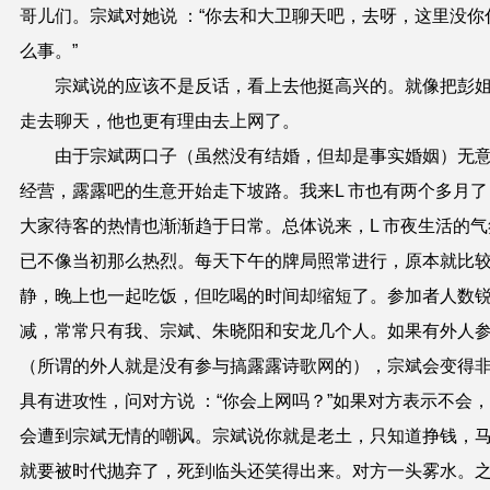
哥儿们。宗斌对她说 ：“你去和大卫聊天吧，去呀，这里没你
么事。”
宗斌说的应该不是反话，看上去他挺高兴的。就像把彭
走去聊天，他也更有理由去上网了。
由于宗斌两口子（虽然没有结婚，但却是事实婚姻）无
经营，露露吧的生意开始走下坡路。我来L 市也有两个多月了
大家待客的热情也渐渐趋于日常。总体说来，L 市夜生活的气
已不像当初那么热烈。每天下午的牌局照常进行，原本就比
静，晚上也一起吃饭，但吃喝的时间却缩短了。参加者人数
减，常常只有我、宗斌、朱晓阳和安龙几个人。如果有外人
（所谓的外人就是没有参与搞露露诗歌网的），宗斌会变得
具有进攻性，问对方说 ：“你会上网吗？”如果对方表示不会
会遭到宗斌无情的嘲讽。宗斌说你就是老土，只知道挣钱，
就要被时代抛弃了，死到临头还笑得出来。对方一头雾水。