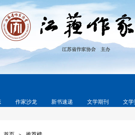
态
作家沙龙
新书速递
文学期刊
文学
首页
推荐榜
>