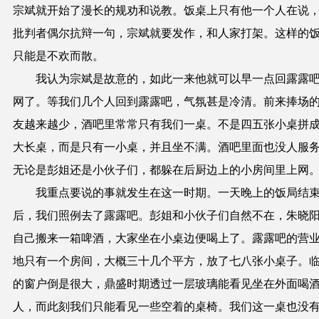
宗斌就开始了漫长的规劝和说教。饭桌上只有他一个人在说
批判者偶尔抗辩一句，宗斌就要发作，和人家打架。这样的
只能是不欢而散。
我认为宗斌是故意的，如此一来他就可以早一点回露露
网了。等我们几个人回到露露吧，气氛甚是冷清。前来捧场
友越来越少，酒吧里常常只有我们一桌。不是四五张小桌拼
大长桌，而是只有一小桌，并且坐不满。酒吧里面也没人服
无论是彭姐还是小伙子们，都躲在后厨边上的小房间里上网
我重点要说的事就发生在这一时期。一天晚上的饭局结
后，我们照例去了露露吧。彭姐和小伙子们自然不在，朱晓
自己搬来一箱啤酒，大家坐在小桌边便喝上了。露露吧的营
地只有一个房间，大概三十几个平方，放了七八张小桌子。
的窗户倒是很大，鼎盛时期透过一层玻璃能看见坐在外面喝
人，而此刻我们只能看见一些空着的桌椅。我们这一桌也没