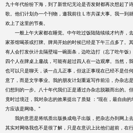
九十年代纷纷下海，到了新世纪无论是否发财都再次想起了
歌。他们计划办一个刊物，邀我前往 L 市共谋大事。我一到
欢上了这里的节奏。
一般上午大家都在睡觉。中午吃过饭陆陆续续才约齐，
家茶馆喝茶或打牌。牌局开始的时候已经是下午三点多了。
有人会打发伙计去隔壁端一碗面条，边吃边打（忘了吃午饭
四个人在牌桌上鏖战，可能有超过四人在一边观摩。当然，
也可以只是聊天，谈一点儿正事，但这正事现在已经不是任
意了，而是文学事业。我的朋友计划重返写作前沿，办杂志
们想到的一步。八十年代我们正是通过办杂志脱颖而出的。
竟时过境迁，我对杂志的效果提出了质疑 ：“现在，最自由的
方应该是网络。”
我的意思是将纸质出版换成电子出版，把杂志办到网上
其实对网络我也不是很了解，只是在意识上比他们超前，在