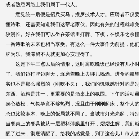
或者熟悉网络上我们属于一代人。
意见统一后便是招兵买马，搜罗技术人才。应聘者不仅
懂诗歌，还需要知道我们这帮老家伙。因此有关的过程就难
较漫长。好在我们可以坐在茶馆里打牌、下棋，在娱乐之余
一番诗歌的未来也相当享受。有这么一件大事作为前提，他
牌为乐、我滞留不去就更加心安理得了。
这是下午三点以后的情形，这时离吃晚饭已经没有几小
了。我们边打牌边聊天，琢磨着晚上去哪儿喝酒。进食的愿
实也不是那么强烈的（刚吃不久），我们的饥饿感针对的是
东西。酒精是其一，更重要的是酒桌上的氛围。下午的活动
身心放松，气氛毕竟不够热烈，况且由于刚刚起床，整个人
态也比较麻木。晚上的饭局就不同了。当城市灯光亮起，特
当餐桌上的餐具被从一层塑料薄膜里打开，熠熠生辉，我们
醒了过来，彻底清醒了。给我的感觉是，到了这会儿 L 市人