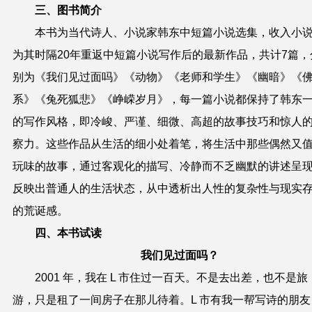
三、图书简介
本书为当代诗人、小说家韩东中短篇小说选集，收入小
为其时隔20年重返中短篇小说写作后的最新作品，共计7篇，
别为《我们见过面吗》《动物》《老师和学生》《幽暗》《
系》《兔死狐悲》《峥嵘岁月》，每一篇小说都保持了韩东
的写作风格，即冷峻、严谨、细微、高超的故事技巧和惊人
察力。这些作品从生活的细小处着笔，将生活中那些偶然又
玩味的故事，通过客观化的描写、冷静而不乏幽默的讲述呈
反映出普通人的生活状态，从中透析出人性的复杂性与现实
的荒诞感。
四、本书试读
我们见过面吗？
2001 年，我在 L 市住过一百天。不是去出差，也不是旅
游，只是租了一间房子在那儿待着。L 市有我一帮写诗的朋友