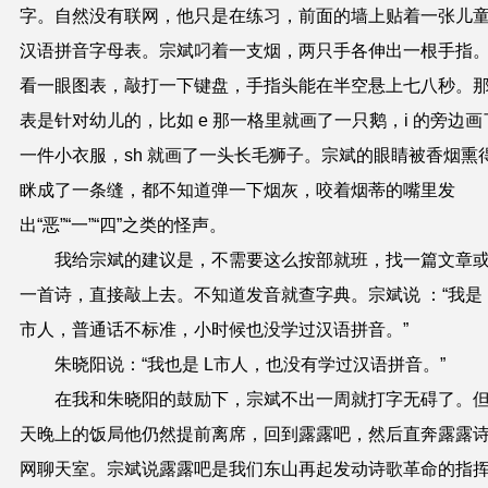
字。自然没有联网，他只是在练习，前面的墙上贴着一张儿
汉语拼音字母表。宗斌叼着一支烟，两只手各伸出一根手指
看一眼图表，敲打一下键盘，手指头能在半空悬上七八秒。
表是针对幼儿的，比如 e 那一格里就画了一只鹅，i 的旁边画
一件小衣服，sh 就画了一头长毛狮子。宗斌的眼睛被香烟熏
眯成了一条缝，都不知道弹一下烟灰，咬着烟蒂的嘴里发
出“恶”“一”“四”之类的怪声。
我给宗斌的建议是，不需要这么按部就班，找一篇文章
一首诗，直接敲上去。不知道发音就查字典。宗斌说 ：“我是 
市人，普通话不标准，小时候也没学过汉语拼音。”
朱晓阳说：“我也是 L市人，也没有学过汉语拼音。”
在我和朱晓阳的鼓励下，宗斌不出一周就打字无碍了。
天晚上的饭局他仍然提前离席，回到露露吧，然后直奔露露
网聊天室。宗斌说露露吧是我们东山再起发动诗歌革命的指