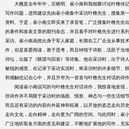
大概是去年年中，庄晓明、崔小南和我相聚讨论叶橹传
写作问题，进而建议先由崔小南集中采访叶橹先生，搜集第
资料。于是，崔小南立即买来了录音笔，广泛搜集叶橹先生
的著作和发表文章的期刊杂志，并且着手对叶橹先生进行系
采访。崔小南虽然出身于军人家庭，长期在工厂企业从事技
作，但是喜爱阅读，善于思考，而且钟情于诗歌，活跃于当
诗坛，出版了《眺望与回首》等诗集。他在采访时，出于诗
敏锐的感觉，在记录下采访实况时，将采访时的许多细节、
和感触也记在心中，并且升华为一首首与叶橹先生对话的诗
阅读崔小南说写的与叶橹先生对话诗作，我惊喜地发现
些诗作并不局限于采访时的场面、情形、神态与一些生活细
而且还有采访的内容向外延伸和拓展，以开放的姿态走向历
走向文化，走向精神，走向更为广阔的空间。与此同时，崔
广泛地听取各方面的意见和建议，不断地扩展他的写作，充