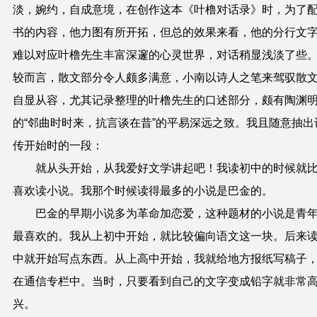
淡，婉约，自成意境，在创作这本《叶橹对话录》时，为了
书的内容，他力图有所开拓，但总的效果来看，他的分行文
难以对应叶橹先生丰富深邃的心灵世界，对话稍显浅淡了些
较而言，散文部分令人颇多满意，小南以诗人之笔来驾驭散
自显从容，尤其记录整理的叶橹先生的口述部分，颇有陶渊
的“邻曲时时来，抗言谈在昔”的平易深远之致。我且随意抽出
传开始时的一段：
就从头开始，从我爱好文学讲起吧！我读初中的时候就
喜欢读小说。我那个时候读得最多的小说是巴金的。
巴金的早期小说多为革命加恋爱，这种题材的小说是青
最喜欢的。我从上初中开始，就比较偏向语文这一块。后来
中就开始写点东西。从上高中开始，我就给地方报纸写稿子
在通信专栏中。当时，只要看到自己的文字变成铅字就非常
兴。