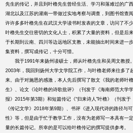
先生的传记，并且到叶橹先生曾经生活、学习和落难过的广
湖北以及江苏的灌南一带做过实地考察与调查，到图书馆查
许许多多叶橹先生在武汉大学读书时发表的文章，访问了不
叶橹先生交往密切的文化人士，积累了大量的资料，但是后
于长期到云南、四川等边远地区支教，未能抽出时间来进一
集资料，撰写成传记，十分可惜。
我于1991年来扬州读硕士，师从叶橹先生和吴周文教授
2003年，我回到扬州大学文学院工作，与叶橹老师来往多了
来。由于对施恩的感激，本人先后撰写了散文《我的老师叶
生》、论文《论叶橹的诗歌批评》（刊发于《海南师范大学
报》2015年第3期）和短篇传记《“归来诗人”叶橹》（刊发于
《传记文学》2018年第9期）、书评《进入现代诗的路径与
性》等，但是由于忙于教学工作，没有为老师写一本具有一
量的长篇传记。所幸的是可以给叶橹传记的撰写提供参考。