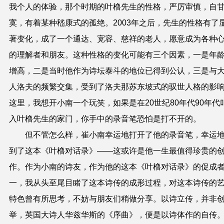
我个人的体验，那个时期的叶橹先生的性格，严厉审慎，自
寞，有着某种嵇康式的孤绝。2003年之后，先生的性格有了
著变化，成了一个通达、宽容、慈祥的老人，愿意成为各种
的理解者和朋友。这种性格的变化可能有三个因素，一是年
增高，二是当时他作为诗坛泰斗的地位已得到公认，三是与
人洛夫的频繁交集，受到了洛夫那苏东坡式的驭世人格的影
这里，我想开小南一个玩笑，如果是在20世纪80年代90年代
入叶橹先生的家门，你手中的录音笔恐怕是打不开的。
但不管怎么样，崔小南幸运地打开了他的录音笔，幸运
到了这本《叶橹对话录》——这或许是他一生最值得珍贵的
作。作为小南的诗友，作为他的这本《叶橹对话录》的促成
一，我从头至尾目睹了这本诗传的成形过程，对这本诗传的
特色曾有所思考，不妨与朋友们稍做分享。以诗立传，并非
举，英国大诗人华兹华斯的《序曲》，便是以诗体作的自传