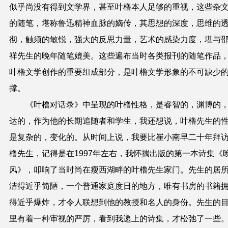
似乎尚没有得到文学界，甚至叶橹本人足够的重视，这些杂
的随笔，堪称鲁迅精神血脉的嫡传，其思想的深度，思维的
彻，触须的敏锐，强大的反思力量，艺术的感染力度，堪与
祥先生的晚年随笔媲美。这些遍布当时各类报刊的随笔作品
叶橹文学创作的重要组成部分，是叶橹文学形象的不可缺少
撑。
《叶橹对话录》中呈现的叶橹性格，是睿智的，渊博的
达的，作为他的长期追随者和学生，我还想说，叶橹先生的
是复杂的，变化的。从时间上说，我要比崔小南早二十年拜
橹先生，记得是在1997年左右，我怀揣出版的第一本诗集《
风》，叩响了当时尚在瘦西湖畔的叶橹先生家门。先生的居
洁得近乎简陋，一个普通家庭度日的地方，唯有书房的书籍
得近乎爆炸，才令人联想到他的教授和名人的身份。先生的
里有着一种审视的严厉，看到我递上的诗集，才松弛了一些