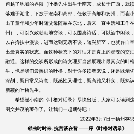
跨越了地域的界限（叶橹先生出生于南京，成长于广西，就
落难于湖北，下放于灌南和高邮，任教于高邮和扬州，而崔
出了童年和少年时随父母随军在东北，后来一直生活和工作
州），可以兴致勃勃地交谈，可以围桌诗话，可以酒中闲谈
以在搀扶中漫谈，进而达到无话不谈，随兴所至，也就各自
出最真实的状态。而这种状态下的对话才是真正的灵魂的交
融通。这样的交谈所形成的诗文理所当然展现出最真实的叶
生，也是我们最熟识的叶橹，对于许多读者来说，还是既亲
深刻，既日常又诗意，既感性又理性，既高雅又朴实，既熟
新颖的叶橹先生。
希望崔小南的《叶橹对话录》尽快出版，大家可以读到
图文并茂的著作了。让我们一起期待吧！
2022年3月7日于扬州存
邻曲时时来, 抗言谈在昔
——
序《叶橹对话录》