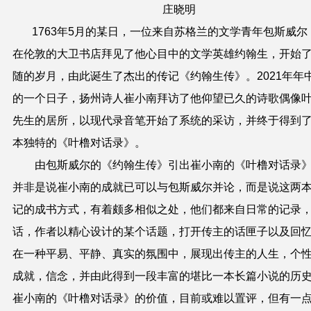
庄晓明
1763年5月的某日，一位来自苏格兰的文学青年包斯威尔
在伦敦的大卫书店拜见了他心目中的文学英雄约翰生，开始
随的岁月，由此诞生了杰出的传记《约翰生传》。2021年年
的一个日子，扬州诗人崔小南拜访了他仰望已久的诗歌偶像
先生的居所，以现代录音笔开始了系统的采访，并终于得到
本独特的《叶橹对话录》。
由包斯威尔的《约翰生传》引出崔小南的《叶橹对话录
并非是说崔小南的成就已可以与包斯威尔并论，而是说这两
记的成书方式，有着颇多相似之处，他们都来自日常的记录
话，作者以精心设计的某个话题，打开传主的话匣子以及回
在一种平易、平静、真实的氛围中，展现出传主的人生，个
成就，信念，并由此得到一段丰富的堪比一本长篇小说的历
崔小南的《叶橹对话录》的价值，目前或难以置评，但有一