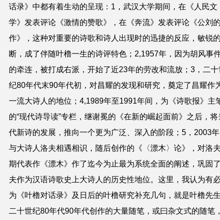
话录》中都有着生动的呈现：1，武汉大学期间，在《人民文
学》发表评论《激情的赞歌》，在《奔流》发表评论《公刘
作》，这种对重要的诗歌和诗人出现时的迅捷的反应，敏锐
断，成了伴随叶橹一生的诗评特色；2,1957年，因为胡风事
的牵连，被打成右派，开始了近23年的劳改和流放；3，二十
纪80年代末90年代初，对昌耀的发现和研究，奠定了昌耀作
一流大诗人的地位；4,1989年至1991年间，为《诗歌报》主
的“现代诗导读”专栏，继谢冕的《在新的崛起面前》之后，将
代新诗的发展，推向一个更为广泛、深入的阶段；5，2003
与大诗人洛夫相遇相识，随后创作的《〈漂木〉论》，对洛
期代表作《漂木》作了迄今为止最为系统全面的阐述，巩固
夫作为汉语诗歌史上大诗人的历史性地位。这里，我认为有
为《叶橹对话录》及日后的叶橹研究补充几句，就是叶橹先
二十世纪80年代90年代创作的大量随笔，或曰杂文式的随笔