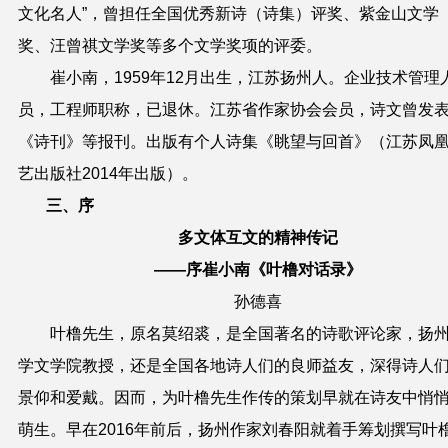
文化名人”，曾担任全国优秀新诗（诗集）评奖、紫金山文学
奖、汪曾祺文学奖等多个文学奖项的评委。
崔小南，1959年12月出生，江苏扬州人。企业技术管理
员，工程师职称，已退休。江苏省作家协会会员，诗文曾发
《诗刊》等报刊。出版有个人诗集《眺望与回首》（江苏凤
艺出版社2014年出版）。
三、序
多文体互文的精神传记
——序崔小南《叶橹对话录》
孙德喜
叶橹先生，原名莫绍裘，是全国著名的诗歌评论家，扬
学文学院教授，还是全国各地诗人们的良师益友，深得诗人
景仰和爱戴。因而，为叶橹先生作传的策划早就在诗友中悄
萌生。早在2016年前后，扬州作家刘春阳就着手筹划撰写叶