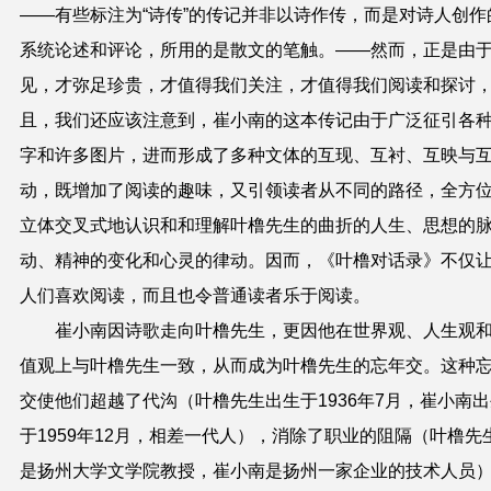
——有些标注为“诗传”的传记并非以诗作传，而是对诗人创作
系统论述和评论，所用的是散文的笔触。——然而，正是由
见，才弥足珍贵，才值得我们关注，才值得我们阅读和探讨
且，我们还应该注意到，崔小南的这本传记由于广泛征引各
字和许多图片，进而形成了多种文体的互现、互衬、互映与
动，既增加了阅读的趣味，又引领读者从不同的路径，全方
立体交叉式地认识和和理解叶橹先生的曲折的人生、思想的
动、精神的变化和心灵的律动。因而，《叶橹对话录》不仅
人们喜欢阅读，而且也令普通读者乐于阅读。
崔小南因诗歌走向叶橹先生，更因他在世界观、人生观
值观上与叶橹先生一致，从而成为叶橹先生的忘年交。这种
交使他们超越了代沟（叶橹先生出生于1936年7月，崔小南
于1959年12月，相差一代人），消除了职业的阻隔（叶橹先
是扬州大学文学院教授，崔小南是扬州一家企业的技术人员