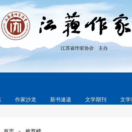
态
作家沙龙
新书速递
文学期刊
文学
首页
推荐榜
>