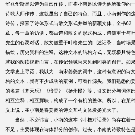
华兹华斯是以诗为自己作传，而崔小南是以诗为他所敬仰的
诗歌大师作传，这就显出了自己的特色。而且，小南创作的
诗传，探索了诗体形式与散文形式并举的新颖文体，全书62
章，每一章的访谈，都由诗和散文的形式构成，诗侧重于与
先生的心灵对话，散文侧重于叶橹先生的口述记录，当时场
描绘，历史资料的注释。这种文本的结构方式，无疑极具特
就我的阅读视野而言，在传记领域尚未见到同类的创作。如
文学史上寻觅，我以为，南宋姜夔的词中，这种有意识的诗
构的文本，就有不少成功的案例，可看作源头。我们熟悉的
的名篇《齐天乐》《暗香》《扬州慢》等，引文部分与词体
相互注释，相互辉映，构成了一个有机的整体。所以，在某
义上说，崔小南是将姜夔的诗文互构文体发扬光大了。
当然，不必讳言，小南的这本《叶橹对话录》尚存在着
不足，主要体现在诗体部分的创作。过去，小南的诗歌特色