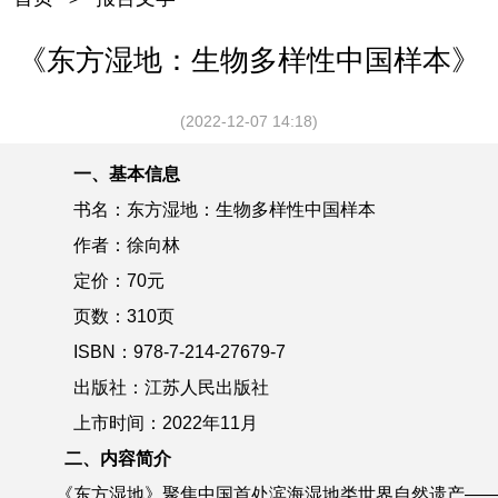
《东方湿地：生物多样性中国样本》
(2022-12-07 14:18)
一、基本信息
书名：
东方湿地：生物多样性中国样本
作者：
徐向林
定价：
70
元
页数：
310
页
ISBN：978-7-
214
-2
7679
-
7
出版社：江苏
人民
出版社
上市时间：2022年1
1
月
二
、内容简介
《东方湿地》聚焦中国首处滨海湿地类世界自然遗产—