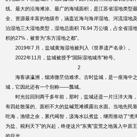
线、最大的沿海滩涂
、
最广的海域面积，是
江苏省
湿地类型
全、资源最丰富的地级市，涵盖近海与海岸湿地、河流湿地
泊湿地三大湿地类型，湿地总面积 76.94 万公顷，占
全
省湿
积的27%，被誉为“东方湿地之都”。
2019年7 月，盐城黄海湿地被列入《世界遗产名录》。
2022年11月，盐城被授予“国际湿地城市”称号。
2
海客谈瀛洲，烟涛微茫信难求。古时盐城，是一座海中
城，它因此还有一个别称——瓢城。
时光拉回到两千多年前，那时，盐城还是一片汪洋大海
有四处散落的、面积不大的盐碱荒滩裸露出水面。当地先民
吃海，渔猎之余，累代竭智
，
汲海水以煮盐，继而推动了“煮
为盐、税利天下”的兴起，终使这片“东夷”蛮荒之地落入中原
的目光。