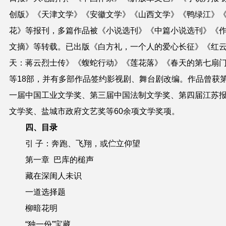
创版》《天津文学》《安徽文学》《山西文学》《鸭绿江》
花》等报刊，多篇作品被《小说选刊》《中篇小说选刊》《
文摘》等转载。已出版《白方礼，一个人的爱心长征》《红
天：蒋云烈士传》《蝮蛇行动》《莲花落》《春天的第七扇
等18部，并有多部作品签约影视剧、舞台剧改编。作品曾获
一届中国工业文学奖、第三届中国法制文学奖、第四届江苏
文学奖、盐城市政府文艺奖等60余项文学奖项。
四、目录
引 子
：
奔跑、飞翔，或伫立仰望
第一章
巴库的槌声
藏在深闺人未识
一道选择题
柳暗花明
“独一份”宝藏