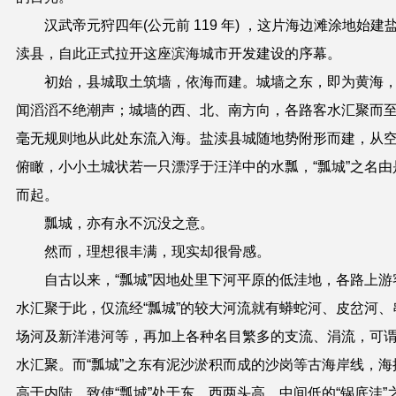
汉武帝元狩四年(
公元
前 119 年) ，这片海边滩涂地始建
渎县，自此正式拉开这座滨海城市开发建设的序幕。
初始，县城取土筑墙，依海而建。城墙之东，即为黄海
闻滔滔不绝潮声；城墙的西、北、南方向，各路客水汇聚而
毫无规则地从此处东流入海。盐渎县城随地势附形而建，从
俯瞰，小小土城状若一只漂浮于汪洋中的水瓢，“瓢城”之名由
而起。
瓢城，亦有永不沉没之意。
然而，理想很丰满，现实却很骨感。
自古以来，“瓢城”因地处里下河平原的低洼地，各路上游
水汇聚于此
，
仅流经“瓢城”的较大河流就有蟒蛇河、皮岔河、
场河及新洋港河等，再加上各种名目繁多的支流、涓流，可
水汇聚。而“瓢城”之东有泥沙淤积而成的沙岗等古海岸线
，
海
高于内陆，致使“瓢城”处于东、西两头高、中间低的“锅底洼”