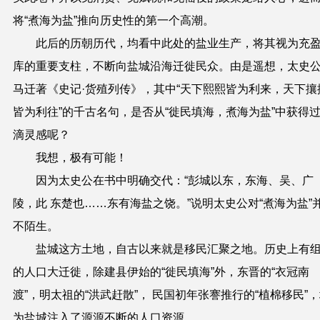
将“煮海为盐”推向历史性的第一个高潮。
此后的历朝历代，均看中此处的盐业生产，将其视为充
库的重要支柱，不断向盐城沿海迁徙民众。由是遥想，太史
马迁著《史记·货殖列传》，其中“天下熙熙皆为利来，天下攘
皆为利往”的千古名句，是否从“徙民填海，煮海为盐”中获得
滴灵感呢？
我想，极有可能！
因为太史公在书中明确交代：“彭城以东，东海、吴、广
陵，此 东楚也……东有海盐之饶。”说明太史公对“煮海为盐”
不陌生。
盐城这方土地，自古以来就是移民汇聚之地。历史上有
的人口大迁徙，除建县伊始的“徙民填海”外，东晋的“衣冠南
渡”，明太祖的“洪武赶散”， 民国初年张謇推行的“植棉移民”
为盐城注入了源源不断的人口资源。