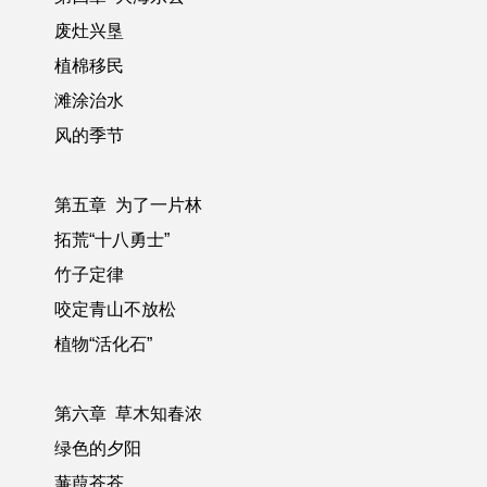
废灶兴垦
植棉移民
滩涂治水
风的季节
第五章 为了一片林
拓荒“十八勇士”
竹子定律
咬定青山不放松
植物“活化石”
第六章 草木知春浓
绿色的夕阳
蒹葭苍苍