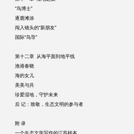
“鸟博士”
逐鹿滩涂
闯入镜头的“新朋友”
国际“鸟导”
第十二章
从海平面到地平线
渔港春晓
海的女儿
美美与共
珍爱湿地，守护未来
后 记
：
致敬，生态文明的参与
者
附 录
一个生态文学写作的江苏样本