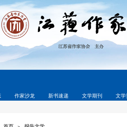
态
作家沙龙
新书速递
文学期刊
文学
首页
报告文学
>