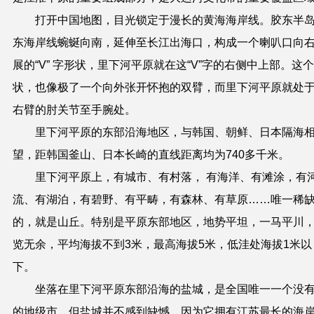
打开中国地图，目光锁定于漫长的黄海海岸线。胶东半
东海岸线蜿蜒向南，延伸至长江出海口，构成一个喇叭口向
展的“V” 字形状，里下河平原就在这“V”字的右侧中上部。这
状，也像极了一个向外张开怀抱的双臂，而里下河平原就处
右臂的肘关节至手腕处。
里下河平原的东部沿海地区，与韩国、朝鲜、日本隔海
望，距韩国釜山、日本长崎的直线距离均为740多千米。
里下河平原上
，
有城市、有村落， 有海洋、有滩涂，有
流、有湖泊，有碧野、有平畴，有森林、有草原……唯一稀
的，就是山丘。特别是平原东部地区，地势平坦，一马平川
览无余，平均海拔不到3米，最高海拔5米，低洼处海拔1米以
下。
坐落在里下河平原东部沿海的盐城，是全国唯一一个没
的地级市，但
盐城
并不
感到
缺憾，因为它拥有江苏最长的海