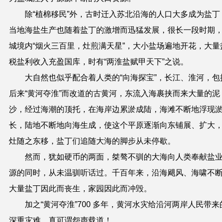
除“植棉移民”外，古时迁入苏北沿海的人口大多成为盐丁
当地海盐生产也随着盐丁的激增而迅猛发展，很长一段时期
城境内“烟火三百里，灶煎满天星”，大小盐场遍地开花，大量
税盐利收入充盈国库，时有“两淮盐赋甲天下”之说。
大自然也似乎配合着人类的“向海探宝”，长江、淮河，包
后来“黄河夺淮”而改道的古黄河，东流入海裹挟而来大量的泥
沙，经过海潮的顶托，在海岸边累淤成陆，海滩不断地浮现
长，陆地不断地向海生成，使这个平原逐渐向东铺展、扩大
灶随之东移，盐丁们追随大海的脚步从未停歇。
然而，犹如硬币的两面，桀骜不驯的大海向人类奉献盐
源的同时，从未温驯听话过。千百年来，沿海飓风、海啸不
大量盐丁因此而丧生，家园因此而冲毁。
加之“黄河夺淮”700 多年，黄河水灾给沿河两岸人民带来
深重灾难，真可谓怨声载道！