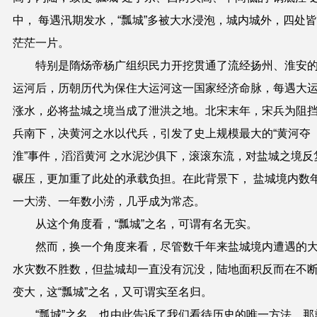
中， 每遇汛期发水，“瓢城”多被大水浸泡，城内城外，四处
茫茫一片。
特别是隋炀帝杨广组织民力开挖贯通了流经扬州、淮安
运河后，历朝历代为保住大运河这一国家经济命脉，每遇大
涨水，必将盐城之境当成了泄洪之地。北宋末年，宋兵为阻
兵南下，决黄河之水以代兵，引发了史上规模最大的“黄河夺
淮”事件，滔滔黄河 之水泥沙俱下，滚滚东流，对盐城之境反
碾压，更加重了此处的承载负担。在此背景下， 盐城境内数
一大涝、一年数小涝
，
几乎成为常态。
从这个角度看，“瓢城”之名，可谓有名无实。
然而，换一个角度来看，尽管数千年来盐城境内遭遇的
水灾数不胜数，但盐城却一直没有沉没，陆地面积反而在不
变大，这“瓢城”之名，又可谓实至名归。
“瓢城”之名，也由此告诉了我们看待历史的唯一方法，那