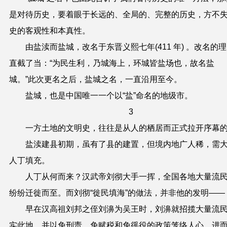
是对待历史，要着眼于长远的、全局的、完整的历史，方不
史的客观性和本真性。
由盐渎而盐城，改名于东晋义熙七年(411 年) 。改名的
直截
了
当：“为民生利，乃城海上，环城皆盐场也，故名盐
城。”此次更名之后，盐城之名，一直沿用至今。
盐城，也是中国唯一一个以“盐”命名的地级市。
3
一方土地的文明史，往往是从人的栖居而正式拉开序幕
盐渎建县初期，虽有了县的建置，但境内地广人稀，需
人丁填充。
人丁从何而来？汉武帝刘彻大手一挥，全国各地大量流
纷纷迁徙而至。而刘彻“徙民填海”的做法，并非他的发明——
早在汉高祖刘邦之侄刘濞为吴王时，刘濞就招揽大量流
实此地，并以免刑责、免赋税和免徭役的政策笼络人心，进