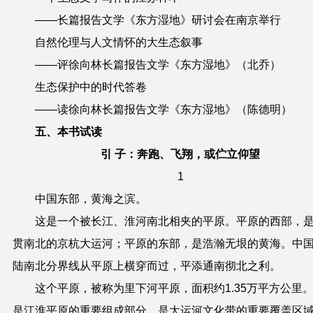
——长篇报告文学《东方湿地》研讨会在南京举行
自然伦理与人文情怀的大生态叙事
——评徐向林长篇报告文学《东方湿地》
（
北乔
）
生态保护中的时代答卷
——读徐向林长篇报告文学《东方湿地》
（
陈德明
）
五
、本书试读
引 子
：
奔跑、飞翔，或伫立仰望
1
中国东部，黄海之滨。
这是一个被长江、淮河南北相夹的平原。平原的西部，
贯南北的京杭大运河；平原的东部，是浩瀚无垠的黄海。中
陆南北分界线从平原上横穿而过，平添通南彻北之利。
这个平原，被称为里下河平原，面积约1.35万平方
公里
是江淮平原的重要组成部分，是大运河文化带的重要覆盖区