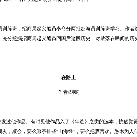
员训练班，招商局起义船员奉命分两批赴海员训练班学习。作者
，充分挖掘招商局起义船员回国后这段历史，对散落在民间的历
在路上
作者/
胡弦
发过他作品。有时见他作品入了《年选》之类
的选本
，恍然觉
朋友，聚会，要么啜茶扯些
“
山海经
”
，要么把酒言欢。愚木为人