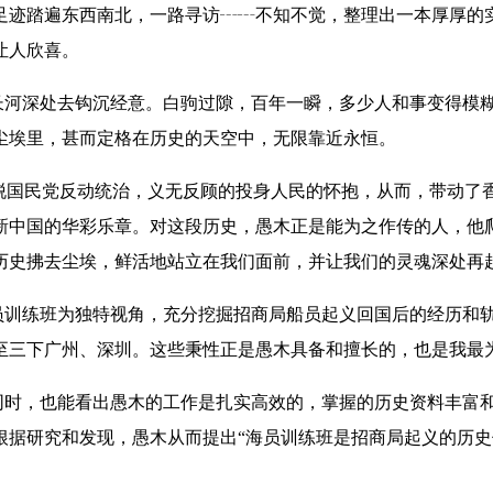
足迹踏遍东西南北，一路寻访
┄┄
不知不觉，整理出一本厚厚的
让人欣喜。
河深处去钩沉经意。白驹过隙，百年一瞬，多少人和事变得模糊
尘埃里，甚而定格在历史的天空中，无限靠近永恒。
摆脱国民党反动统治，义无反顾的投身人民的怀抱，从而，带动了
新中国的华彩乐章。对这段历史，愚木正是能为之作传的人，他
历史拂去尘埃，鲜活地站立在我们面前，并让我们的灵魂深处再
训练班为独特视角，充分挖掘招商局船员起义回国后的经历和轨
至三下广州、深圳。这些秉性正是愚木具备和擅长的，也是我最
时，也能看出愚木的工作是扎实高效的，掌握的历史资料丰富和
根据研究和发现，愚木从而提出“海员训练班是招商局起义的历史