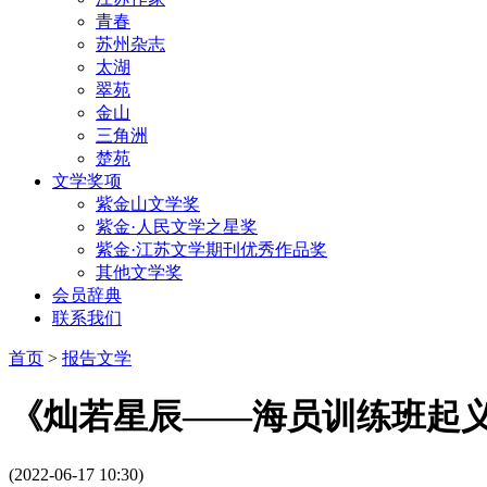
青春
苏州杂志
太湖
翠苑
金山
三角洲
楚苑
文学奖项
紫金山文学奖
紫金·人民文学之星奖
紫金·江苏文学期刊优秀作品奖
其他文学奖
会员辞典
联系我们
首页
>
报告文学
《灿若星辰——海员训练班起
(2022-06-17 10:30)