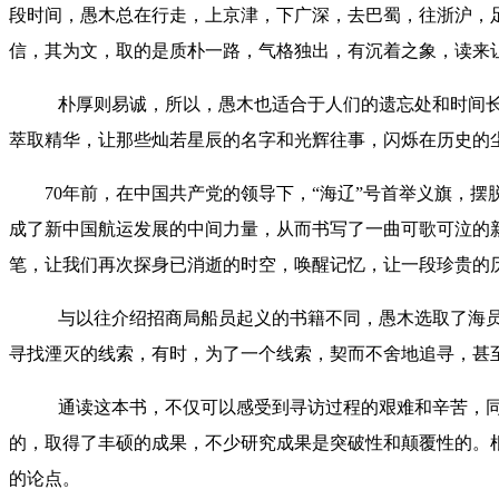
段时间，愚木总在行走，上京津，下广深，去巴蜀，往浙沪，
信，其为文，取的是质朴一路，气格独出，有沉着之象，读来
朴厚则易诚，所以，愚木也适合于人们的遗忘处和时间长
萃取精华，让那些灿若星辰的名字和光辉往事，闪烁在历史的
70年前，在中国共产党的领导下，“海辽”号首举义旗，
成了新中国航运发展的中间力量，从而书写了一曲可歌可泣的
笔，让我们再次探身已消逝的时空，唤醒记忆，让一段珍贵的
与以往介绍招商局船员起义的书籍不同，愚木选取了海员
寻找湮灭的线索，有时，为了一个线索，契而不舍地追寻，甚
通读这本书，不仅可以感受到寻访过程的艰难和辛苦，同
的，取得了丰硕的成果，不少研究成果是突破性和颠覆性的。
的论点。