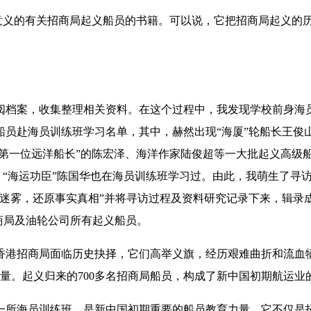
义的有关招商局起义船员的书籍。可以说，它把招商局起义的历
手查阅档案，收集整理相关资料。在这个过程中，我发现学校前身
员赴海员训练班学习名单，其中，赫然出现“海厦”轮船长王俊山、“
国第一位远洋船长”的陈宏泽、海洋作家陆俊超等一大批起义高级
挺、“海运功臣”陈国华也在海员训练班学习过。由此，我萌生了
迷雾，还原事实真相”并将寻访过程及资料研究记录下来，辑录成册
招商局及油轮公司所有起义船员。
的香港招商局面临历史抉择，它们高举义旗，经历艰难曲折和流血
输力量。起义归来的700多名招商局船员，构成了新中国初期航运
一所海员训练班，是新中国初期重要的船员教育力量，它不仅是