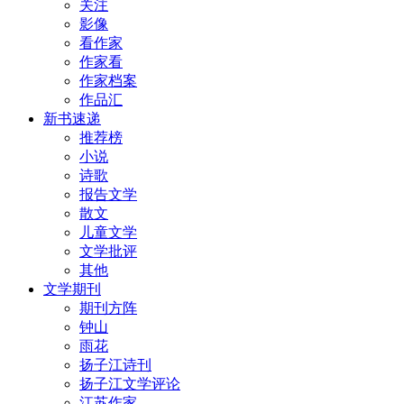
关注
影像
看作家
作家看
作家档案
作品汇
新书速递
推荐榜
小说
诗歌
报告文学
散文
儿童文学
文学批评
其他
文学期刊
期刊方阵
钟山
雨花
扬子江诗刊
扬子江文学评论
江苏作家