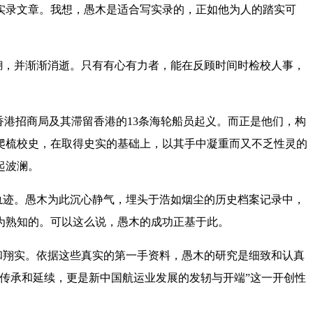
实录文章。我想，愚木是适合写实录的，正如他为人的踏实可
，并渐渐消逝。只有有心有力者，能在反顾时间时检校人事，
香港招商局及其滞留香港的13条海轮船员起义。而正是他们，构
爬梳校史，在取得史实的基础上，以其手中凝重而又不乏性灵的
起波澜。
迹。愚木为此沉心静气，埋头于浩如烟尘的历史档案记录中，
为熟知的。可以这么说，愚木的成功正基于此。
翔实。依据这些真实的第一手资料，愚木的研究是细致和认真
传承和延续，更是新中国航运业发展的发轫与开端”这一开创性