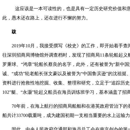
这应该是一本可读性的，也是具有一定历史研究价值和意
此，愚木还在路上，还在进行不懈的努力。
跋
2019年10月，我接受撰写《校史》的工作，即开始着
往深圳招商局博物馆外调查档时，发现了招商局11条轮船起义船
罗秉球、“鸿章”轮船长蔡良的名字，此外，还有被誉为“新中
诚、“成功”轮老船长张文豪以及被誉为“中国鲁滨逊”的沈祖
资料进行抢救性地挖掘、收集、整理和研究，立足于“追踪历史
102”艇、“永灏”轮起义船员在海员训练班学习，基本涵盖了
70年前，在海上航行的招商局船舶和在港英政府管治下
船共计33700载重吨，成为建国初期一支相当重要的水上运
因此，中央人民政府交通部和海员总工会在南京创办的第