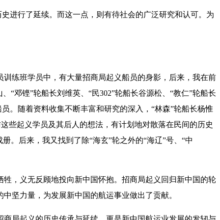
史进行了延续。而这一点，则有待社会的广泛研究和认可。为
海员训练班学员中，有大量招商局起义船员的身影，后来，我在前
邓铿”轮船长刘维英、“民302”轮船长谷源松、“教仁”轮船长
船员。随着资料收集不断丰富和研究的深入，“林森”轮船长杨惟
寻访这些起义学员及其后人的想法，有计划地对散落在民间的历史
。后来，我又找到了除“海玄”轮之外的“海辽”号、“中
牺牲，义无反顾地投向新中国怀抱。招商局起义回归新中国的轮
业的中坚力量，为发展新中国的航运事业做出了贡献。
招商局起义的历史传承与延续，更是新中国航运业发展的发轫与