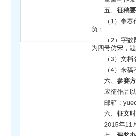
五、
征稿
（1）参赛作
负；
（2）字数限3
为四号仿宋，
（3）文档名
（4）来稿不
六、
参赛
应征作品以
邮箱：yueduz
六、
征文时
2015年11月
七、
评奖办