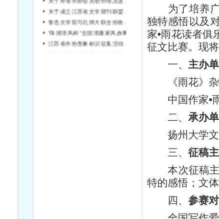
为了培养广大
关于成立江苏省文学期刊联盟的通知
独特感悟以及
鲁迅文学院与北师大联合招收硕士研究生
“珠湖清风杯”全国清廉家风故事征文大赛启事
家•雨花读者俱
江苏省作协形象标识征集活动结果公告
征文比赛。现
关于征集《雨花忠魂》雨花英烈系列纪实文学丛书作者的通知
一、
主办
《雨花》杂
中国作家•雨
二、
承办单
扬州大学文
三、
征稿
本次征稿主题为
特的感悟；文
四、
参赛
全国写作爱