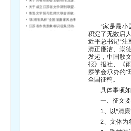
关于成立江苏省文学期刊联盟的通知
鲁迅文学院与北师大联合招收硕士研究生
“珠湖清风杯”全国清廉家风故事征文大赛启事
江苏省作协形象标识征集活动结果公告
“家是最小国
关于征集《雨花忠魂》雨花英烈系列纪实文学丛书作者的通知
积淀了无数启
近平总书记“注
清正廉洁、崇
发起，中国散
报》报社、《
察学会承办的“
全国征稿。
具体事项
一、征文
1、以“清廉
2、文体为叙