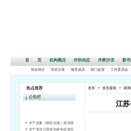
首 页
机构概况
作协动态
作家沙龙
新书
协会简介
历史沿革
领导成员
部门处室
工作委员会
热点推荐
首页
>
首页提取
>
新闻
公告栏
江苏
关于征集《雨花忠魂》雨花英烈系列纪实文学丛书作者的通知
关于举办江苏省作家协会第五届“长江杯”文学评论奖的通知