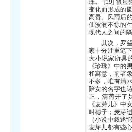
珠。”[19] 
变化而形成的
高贵、风雨后
仙波澜不惊的
现代人之间的隔
其次，罗望子
家十分注重笔下
大小说家所具的
《珍珠》中的
和寓意，前者
不多，唯有清
陪女的名字也
正，清荷开了
《麦芽儿》中
叫穗子；麦芽
（小说中叙述“
麦芽儿都有些心