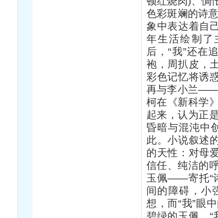
顿红烧肉)、惆
色彩斑斓的诗意
象中表达着自己
年生活绘制了
后，“我”还在
袍，周扒皮，土
彩色记忆将诱惑
再与李小兰——
柯在《新科学
起来，认为正
昏暗与混沌中创
此。小说叙述的
的天性：对母爱
信任、纯洁的
玉佩——寄托“
间的障碍，小
想，而“我”眼
碧绿的玉佩。“