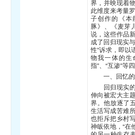
界，并映现着
此维度来考量罗
子创作的《本
豚》、《麦芽
说，这些作品
成了回归现实与
性”诉求，即以
物我一体的生命
指”、“互渗”
一、回忆的视
回归现实的罗
伸向被宏大主
界。他放逐了五
生活写成苦难
也拒斥把乡村
神皈依地，“在
的另一种生存表达