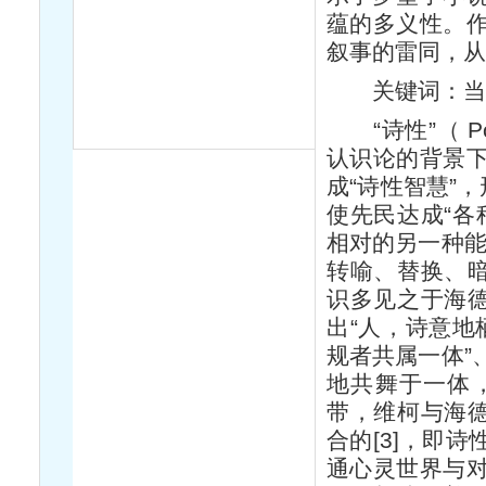
蕴的多义性。
叙事的雷同，从
关键词：当代
“诗性”（ P
认识论的背景
成“诗性智慧”
使先民达成“各
相对的另一种能
转喻、替换、暗
识多见之于海德
出“人，诗意地
规者共属一体”、
地共舞于一体
带，维柯与海德
合的[3]，即
通心灵世界与