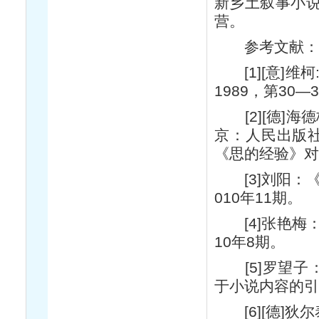
新乡土叙事小
营。
参考文献：
[1][意]维
1989，第30—
[2][德]海德
京：人民出版社
《思的经验》对
[3]刘阳：《
010年11期。
[4]张艳梅：
10年8期。
[5]罗望子：
于小说内容的引
[6][德]狄尔