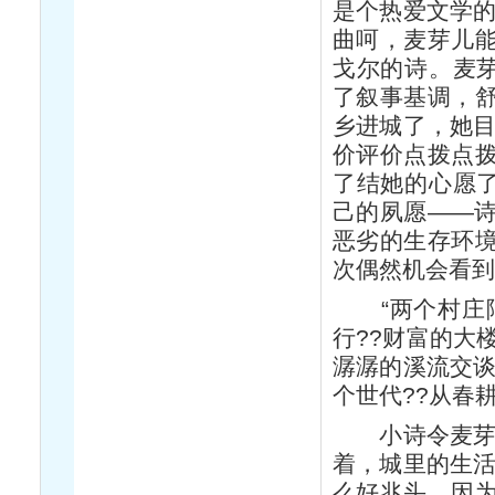
是个热爱文学的
曲呵，麦芽儿
戈尔的诗。麦芽
了叙事基调，
乡进城了，她目
价评价点拨点
了结她的心愿了
己的夙愿——
恶劣的生存环
次偶然机会看到
“两个村庄隔
行??财富的大
潺潺的溪流交谈
个世代??从春
小诗令麦芽儿
着，城里的生活
么好兆头。因