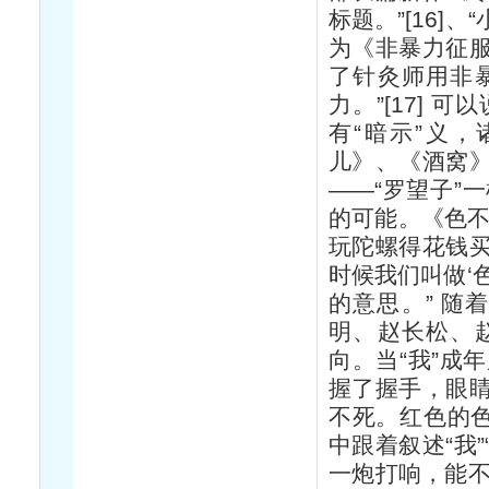
标题。”[16
为《非暴力征
了针灸师用非
力。”[17]
有“暗示”义
儿》、《酒窝
——“罗望子”
的可能。《色不
玩陀螺得花钱
时候我们叫做‘色
的意思。” 随
明、赵长松、
向。当“我”成
握了握手，眼
不死。红色的色
中跟着叙述“我
一炮打响，能不