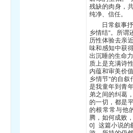
残缺的肉身，
纯净、信任。
日常叙事抒情
乡情结”。所谓
历性体验去亲
味和感知中获
出沉睡的生命力
质上是充满诗
内蕴和审美价值
乡情节”的自叙
是我童年到青
弟之间的纠葛
的一切，都是
的根常常与他
腾，如何成败，
0] 这篇小说
游，所持的仍