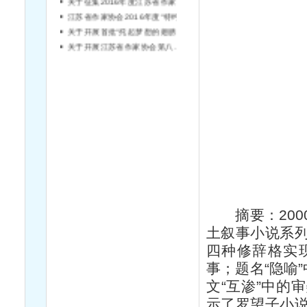
《雨花》编辑部征文启事
红旗漫卷——纪念中国工农红军长征胜利80周年诗歌大赛启事
江苏省作家协会关于定点深入生活项目申报的通知
关于征集2016年度江苏省作家协会“壹丛书”书稿的通知
江苏省作家协会2016年度“特约作家”申报公告
关于开展首批“托起梦想的翅膀”儿童文学创作工程申报工作的通知
关于开展江苏省作家协会第八届“签约作家”申报工作的通知
摘要：200
土叙事小说系
四种修辞格实
事；题名“隐喻
文“互渗”中的
示了罗望子小