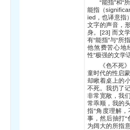
“能指”和“所
能指（signific
ied，也译意
文字的声音，
身。[23] 
有“能指”与“
他煞费苦心地
性”极强的文学
《色不死》中，
童时代的性启蒙
却瞅着桌上的
不死。我扔了记
非常宽敞，我
常乖顺，我的头
指”角度理解，
事，然后抽打“
为阔大的所指